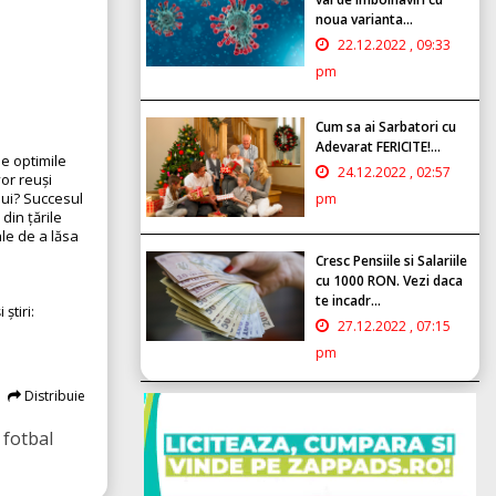
noua varianta...
22.12.2022 , 09:33
pm
Cum sa ai Sarbatori cu
Adevarat FERICITE!...
e optimile
24.12.2022 , 02:57
vor reuși
lui? Succesul
pm
din țările
ale de a lăsa
Cresc Pensiile si Salariile
cu 1000 RON. Vezi daca
te incadr...
știri:
27.12.2022 , 07:15
pm
Distribuie
fotbal