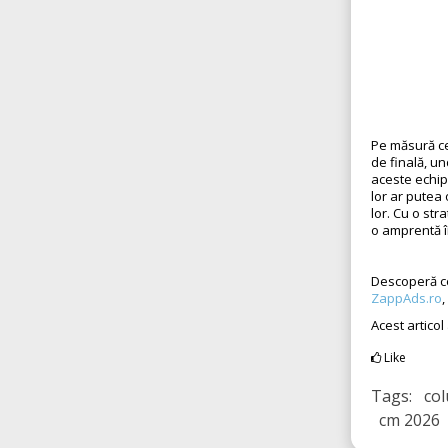
Pe măsură ce
de finală, un
aceste echip
lor ar putea 
lor. Cu o str
o amprentă î
Descoperă cel
ZappAds.ro
,
Acest articol
Like
Tags: col
cm 2026