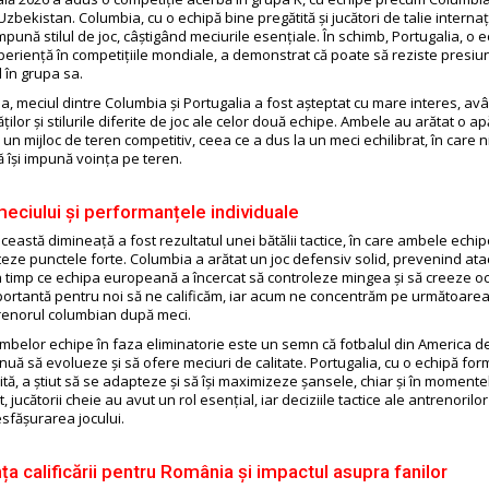
zbekistan. Columbia, cu o echipă bine pregătită și jucători de talie internaț
 impună stilul de joc, câștigând meciurile esențiale. În schimb, Portugalia, o 
xperiență în competițiile mondiale, a demonstrat că poate să reziste presiu
 în grupa sa.
 meciul dintre Columbia și Portugalia a fost așteptat cu mare interes, av
ităților și stilurile diferite de joc ale celor două echipe. Ambele au arătat o a
 un mijloc de teren competitiv, ceea ce a dus la un meci echilibrat, în care n
ă își impună voința pe teren.
meciului și performanțele individuale
eastă dimineață a fost rezultatul unei bătălii tactice, în care ambele echip
teze punctele forte. Columbia a arătat un joc defensiv solid, prevenind ata
în timp ce echipa europeană a încercat să controleze mingea și să creeze oca
portantă pentru noi să ne calificăm, iar acum ne concentrăm pe următoarea
renorul columbian după meci.
ambelor echipe în faza eliminatorie este un semn că fotbalul din America de
nuă să evolueze și să ofere meciuri de calitate. Portugalia, cu o echipă for
lită, a știut să se adapteze și să își maximizeze șansele, chiar și în momentele
, jucătorii cheie au avut un rol esențial, iar deciziile tactice ale antrenorilo
esfășurarea jocului.
ța calificării pentru România și impactul asupra fanilor