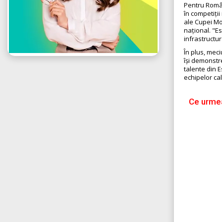
Pentru Român
în competiți
ale Cupei Mon
național. "E
infrastructur
În plus, meci
își demonstr
talente din E
echipelor cal
Ce urmea