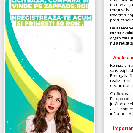
RD Congo și U
reușit să își
tradiție și e
parcurs solid
De asemenea,
istoria rival
organizată și
nu a reușit s
Analiza 
Remiza din ac
să își exploa
Portugalia, 
realizare im
declarat ant
Calificarea 
Europa conti
jucători de e
acest context
influențat d
Importan