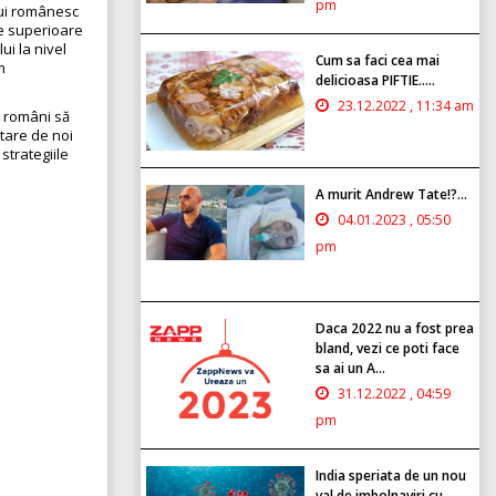
pm
lui românesc
le superioare
ui la nivel
Cum sa faci cea mai
m
delicioasa PIFTIE.....
23.12.2022 , 11:34 am
i români să
tare de noi
strategiile
A murit Andrew Tate!?...
04.01.2023 , 05:50
pm
Daca 2022 nu a fost prea
bland, vezi ce poti face
sa ai un A...
31.12.2022 , 04:59
pm
India speriata de un nou
val de imbolnaviri cu