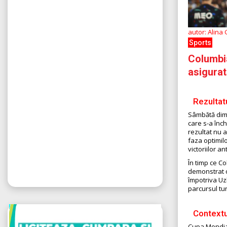
autor: Alina
Sports
Columbia
asigurat
Rezultat
Sâmbătă dimin
care s-a înch
rezultat nu a
faza optimil
victoriilor 
În timp ce Co
demonstrat o
împotriva Uz
parcursul tur
Contextu
Cupa Mondial