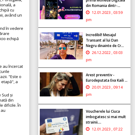
prima Moneda Digitala
ională, a
din Romania dintr-...
echipă cu
12.01.2023 , 03:59
nii, având un
pm
ând în vedere
părare
Incredibil! Mesajul
icio echipă
Transant al lui Dan
Negru dinainte de Cr...
26.12.2022 , 03:03
pm
e au încercat
curile
Arest preventiv -
zii. "Este o
Eurodeputata Eva Kaili ...
 etapă", a
20.01.2023 , 09:14
pm
 Sud și
mată din
 dificile. În
r au
Voucherele lui Ciuca
imbogatesc si mai mult
strainii....
12.01.2023 , 07:22