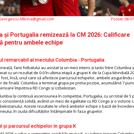
 Georgescu Alllinna@gmail.com
Postat:
08.07
 și Portugalia remizează la CM 2026: Calificare
ă pentru ambele echipe
ul remarcabil al meciului Columbia - Portugalia
eață, fanii fotbalului au asistat la un meci intens și tactic între Columbia ș
eiat cu un rezultat de 0-0 în ultima etapă a grupei K de la Cupa Mondială 2
 fost, însă, unul care să afecteze parcursul echipelor, ambele asigurându-și
or de finală. Columbia a terminat grupa pe prima poziție, acumulând 7 punct
anterioare împotriva RD Congo și Uzbekistan.
lumbia își continuă ascensiunea în competiție, Portugalia, cu un total de 5 
 consistență solidă, având un meci de egalitate cu RD Congo și o victorie c
bekistanului. Aceste rezultate le oferă ambelor echipe o bază de încreder
neului, în ciuda dificultăților întâmpinate în faza grupelor.
l și parcursul echipelor în grupa K
ă 2026 a adus o competiție acerbă în grupa K, cu echipe precum Columbia,