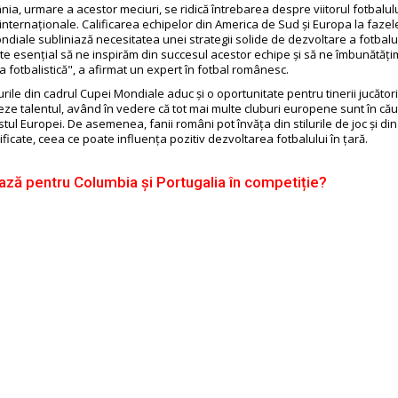
ia, urmare a acestor meciuri, se ridică întrebarea despre viitorul fotbalu
i internaționale. Calificarea echipelor din America de Sud și Europa la faze
diale subliniază necesitatea unei strategii solide de dezvoltare a fotbalul
ste esențial să ne inspirăm din succesul acestor echipe și să ne îmbunătăți
a fotbalistică", a afirmat un expert în fotbal românesc.
urile din cadrul Cupei Mondiale aduc și o oportunitate pentru tinerii jucător
eze talentul, având în vedere că tot mai multe cluburi europene sunt în cău
stul Europei. De asemenea, fanii români pot învăța din stilurile de joc și din 
ificate, ceea ce poate influența pozitiv dezvoltarea fotbalului în țară.
ză pentru Columbia și Portugalia în competiție?