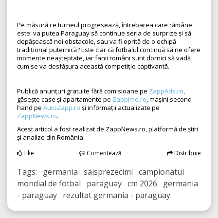
Pe măsură ce turneul progresează, întrebarea care rămâne
este: va putea Paraguay să continue seria de surprize și să
depășească noi obstacole, sau va fi oprită de o echipă
tradițional puternică? Este clar că fotbalul continuă să ne ofere
momente neașteptate, iar fanii români sunt dornici să vadă
cum se va desfășura această competiție captivantă.
Publică anunțuri gratuite fără comisioane pe
ZappAds.ro
,
găsește case și apartamente pe
Zappimo.ro
, mașini second
hand pe
AutoZapp.ro
și informații actualizate pe
ZappNews.ro
.
Acest articol a fost realizat de ZappNews.ro, platformă de știri
și analize din România
Like
Comentează
Distribuie
Tags: germania saisprezecimi campionatul
mondial de fotbal paraguay cm 2026 germania
- paraguay rezultat germania - paraguay