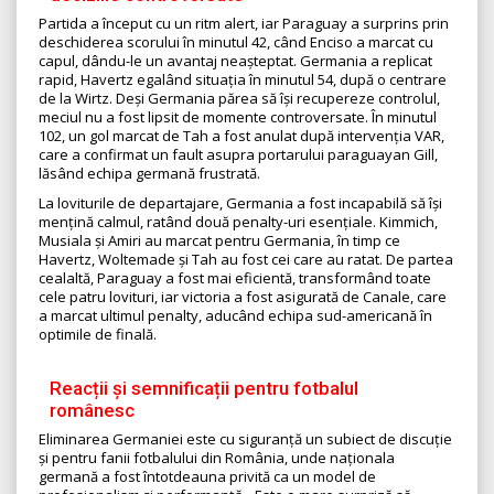
Partida a început cu un ritm alert, iar Paraguay a surprins prin
deschiderea scorului în minutul 42, când Enciso a marcat cu
capul, dându-le un avantaj neașteptat. Germania a replicat
rapid, Havertz egalând situația în minutul 54, după o centrare
de la Wirtz. Deși Germania părea să își recupereze controlul,
meciul nu a fost lipsit de momente controversate. În minutul
102, un gol marcat de Tah a fost anulat după intervenția VAR,
care a confirmat un fault asupra portarului paraguayan Gill,
lăsând echipa germană frustrată.
La loviturile de departajare, Germania a fost incapabilă să își
mențină calmul, ratând două penalty-uri esențiale. Kimmich,
Musiala și Amiri au marcat pentru Germania, în timp ce
Havertz, Woltemade și Tah au fost cei care au ratat. De partea
cealaltă, Paraguay a fost mai eficientă, transformând toate
cele patru lovituri, iar victoria a fost asigurată de Canale, care
a marcat ultimul penalty, aducând echipa sud-americană în
optimile de finală.
Reacții și semnificații pentru fotbalul
românesc
Eliminarea Germaniei este cu siguranță un subiect de discuție
și pentru fanii fotbalului din România, unde naționala
germană a fost întotdeauna privită ca un model de