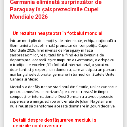
Germania eliminată surprinzător de
Paraguay în șaisprezecimile Cupei
Mondiale 2026
Un rezultat neașteptat în fotbalul mondial
Într-un meci plin de emoții și de intensitate, echipa națională a
Germaniei a fost eliminată prematur din competiția Cupei
Mondiale 2026, fiind învinsă de Paraguay în faza
șaisprezecimilor, rezultatul final fiind 4-3 la loviturile de
departajare. Această ieșire timpurie a Germaniei, o echipă cu
o tradiție de excelență în fotbalul internațional, a șocat nu
doar fanii, ci și experții din domeniu, care anticipau un parcurs
mai lung al selecționatei germane în turneul din Statele Unite,
Canada și Mexic.
Meciul s-a desfășurat pe stadionul din Seattle, un loc cunoscut
pentru atmosfera electrizantă pe care o creează în timpul
competițiilor internaționale. Deși Germania a avut o posesie
superioară a mingii, echipa antrenată de Julian Nagelsmann
nu a reușit să transforme această dominare în goluri decisive.
Detalii despre desfășurarea meciului și
deciziile controversate