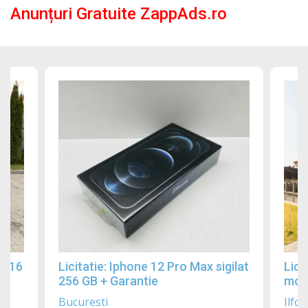
Anunțuri Gratuite ZappAds.ro
2016
Licitatie: Iphone 12 Pro Max sigilat
Lici
256 GB + Garantie
mobi
Bucuresti
Ilfov