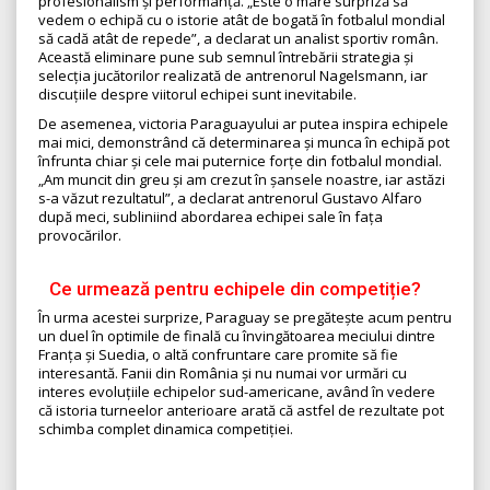
profesionalism și performanță. „Este o mare surpriză să
vedem o echipă cu o istorie atât de bogată în fotbalul mondial
să cadă atât de repede”, a declarat un analist sportiv român.
Această eliminare pune sub semnul întrebării strategia și
selecția jucătorilor realizată de antrenorul Nagelsmann, iar
discuțiile despre viitorul echipei sunt inevitabile.
De asemenea, victoria Paraguayului ar putea inspira echipele
mai mici, demonstrând că determinarea și munca în echipă pot
înfrunta chiar și cele mai puternice forțe din fotbalul mondial.
„Am muncit din greu și am crezut în șansele noastre, iar astăzi
s-a văzut rezultatul”, a declarat antrenorul Gustavo Alfaro
după meci, subliniind abordarea echipei sale în fața
provocărilor.
Ce urmează pentru echipele din competiție?
În urma acestei surprize, Paraguay se pregătește acum pentru
un duel în optimile de finală cu învingătoarea meciului dintre
Franța și Suedia, o altă confruntare care promite să fie
interesantă. Fanii din România și nu numai vor urmări cu
interes evoluțiile echipelor sud-americane, având în vedere
că istoria turneelor anterioare arată că astfel de rezultate pot
schimba complet dinamica competiției.