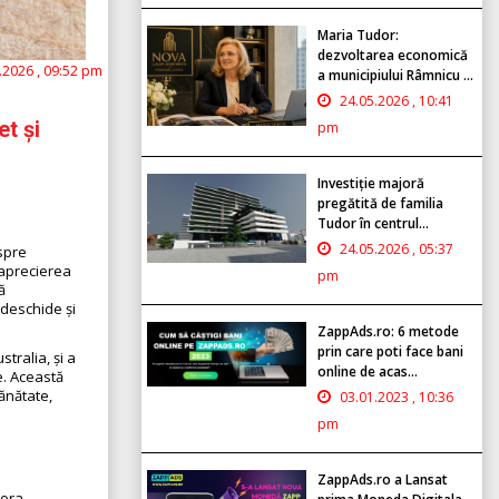
Maria Tudor:
dezvoltarea economică
.2026 , 09:52 pm
a municipiului Râmnicu ...
24.05.2026 , 10:41
t și
pm
Investiție majoră
pregătită de familia
Tudor în centrul...
24.05.2026 , 05:37
spre
 aprecierea
pm
ă
 deschide și
.
ZappAds.ro: 6 metode
prin care poti face bani
tralia, și a
online de acas...
e. Această
ănătate,
03.01.2023 , 10:36
pm
ZappAds.ro a Lansat
lora