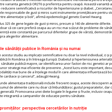
intre varianta genetică OR2T6 și preferința pentru ceapă. Această variantă a
o reducere semnificativă a riscurilor de hipertensiune și diabet. „Cercetar
ele responsabile de gust și miros sunt instrumente promițătoare pentru st
intre alimentație și boli”, afirmă epidemiologul genetic Daniel Hwang.
lus 325 de gene legate de gust și miros, precum și 140 de alimente diferite.
 doar că cei care preferă ceapa au un risc mai scăzut de probleme de sănăta
erință este constantă pe parcursul diferitelor grupe de vârstă, demonstrâ
pra alegerilor alimentare.
ile sănătății publice în România și nu numai
 acestui studiu au implicații semnificative nu doar la nivel individual, ci și 
blică în România și în întreaga Europă. Diabetul și hipertensiunea arterială
ănătate publică majore, iar identificarea unor factori de risc genetici ar p
unor strategii mai eficiente de prevenire. „Acest lucru este important, de
dalități mai bune de a înțelege modul în care alimentația influențează bo
lile cardiace și cancerul”, adaugă Hwang.
unde alimentația tradițională include frecvent ceapa, aceste descoperiri a
sumul de alimente care nu doar că îmbunătățesc gustul preparatelor, dar co
 generală. Promovarea unei diete bogate în legume și fructe, inclusiv ceap
te integrantă a campaniilor de educație pentru sănătate.
 promițător: perspectiva cercetărilor în nutriție