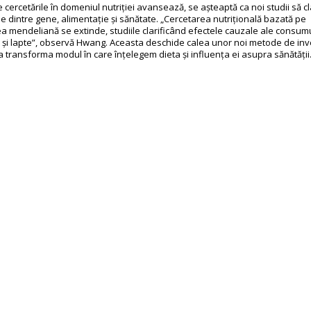
cercetările în domeniul nutriției avansează, se așteaptă ca noi studii să cla
le dintre gene, alimentație și sănătate. „Cercetarea nutrițională bazată pe
 mendeliană se extinde, studiile clarificând efectele cauzale ale consum
l și lapte”, observă Hwang. Aceasta deschide calea unor noi metode de inv
a transforma modul în care înțelegem dieta și influența ei asupra sănătății