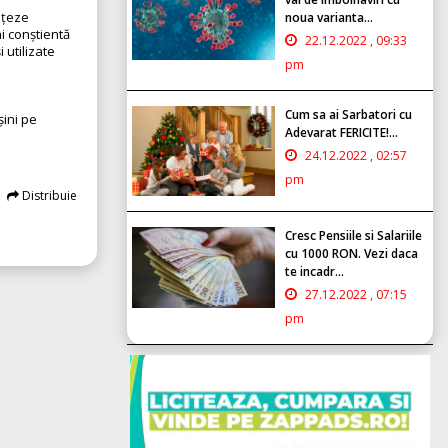
nțeze
noua varianta...
i conștientă
22.12.2022 , 09:33
 utilizate
pm
Cum sa ai Sarbatori cu
șini pe
Adevarat FERICITE!...
24.12.2022 , 02:57
pm
Distribuie
Cresc Pensiile si Salariile
cu 1000 RON. Vezi daca
te incadr...
27.12.2022 , 07:15
pm