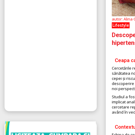
autor: Alina
Lifestyle
Descoper
hiperten
Ceapa ca
Cercetările 
sănătatea no
cepei și risc
descoperire 
noi perspect
Studiul a fos
implicat ana
cercetare rep
având în ved
Contextul
Echipa de ce