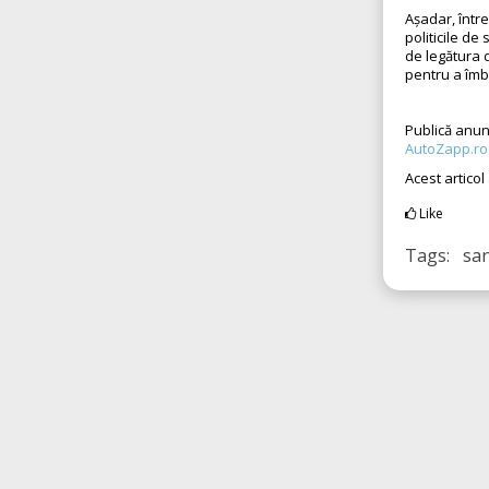
Așadar, într
politicile de
de legătura d
pentru a îmbu
Publică anun
AutoZapp.ro
Acest articol
Like
Tags: san