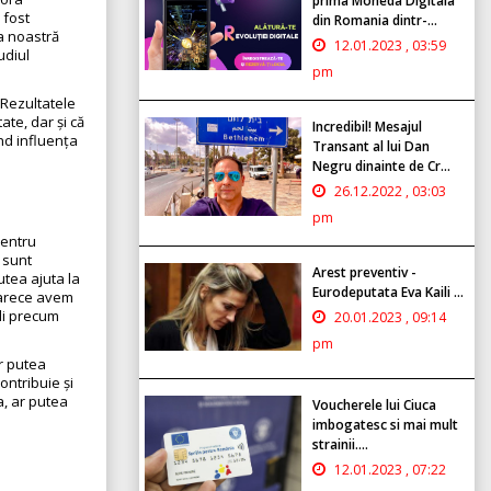
prima Moneda Digitala
 fost
din Romania dintr-...
ea noastră
12.01.2023 , 03:59
udiul
pm
 Rezultatele
te, dar și că
Incredibil! Mesajul
nd influența
Transant al lui Dan
Negru dinainte de Cr...
26.12.2022 , 03:03
pm
pentru
 sunt
Arest preventiv -
utea ajuta la
Eurodeputata Eva Kaili ...
oarece avem
li precum
20.01.2023 , 09:14
pm
r putea
ntribuie și
a, ar putea
Voucherele lui Ciuca
imbogatesc si mai mult
strainii....
12.01.2023 , 07:22