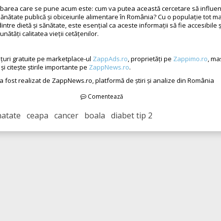
ebarea care se pune acum este: cum va putea această cercetare să influe
 sănătate publică și obiceiurile alimentare în România? Cu o populație tot ma
intre dietă și sănătate, este esențial ca aceste informații să fie accesibile și
nătăți calitatea vieții cetățenilor.
țuri gratuite pe marketplace-ul
ZappAds.ro
, proprietăți pe
Zappimo.ro
, ma
și citește știrile importante pe
ZappNews.ro
.
 a fost realizat de ZappNews.ro, platformă de știri și analize din România
Comentează
atate ceapa cancer boala diabet tip 2