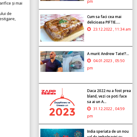
pm
rifice și mai
ului de
Cum sa faci cea mai
estigare,
delicioasa PIFTIE.....
.
23.12.2022 , 11:34 am
A murit Andrew Tate!?...
04.01.2023 , 05:50
pm
Daca 2022 nu a fost prea
bland, vezi ce poti face
sa ai un A...
31.12.2022 , 04:59
pm
India speriata de un nou
val de imbolnaviri cu