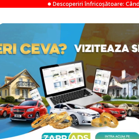
coperiri înfricoșătoare: Când un Airbnb devine un m