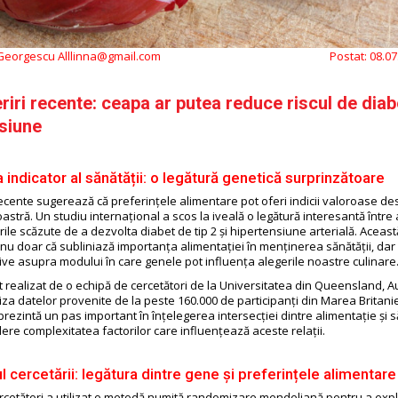
 Georgescu Alllinna@gmail.com
Postat:
08.07
iri recente: ceapa ar putea reduce riscul de diabe
siune
 indicator al sănătății: o legătură genetică surprinzătoare
recente sugerează că preferințele alimentare pot oferi indicii valoroase de
astră. Un studiu internațional a scos la iveală o legătură interesantă între
urile scăzute de a dezvolta diabet de tip 2 și hipertensiune arterială. Aceast
nu doar că subliniază importanța alimentației în menținerea sănătății, dar
ive asupra modului în care genele pot influența alegerile noastre culinare
t realizat de o echipă de cercetători de la Universitatea din Queensland, Aus
liza datelor provenite de la peste 160.000 de participanți din Marea Britani
rezintă un pas important în înțelegerea intersecției dintre alimentație și s
ere complexitatea factorilor care influențează aceste relații.
 cercetării: legătura dintre gene și preferințele alimentare
rcetători a utilizat o metodă numită randomizare mendeliană pentru a exp