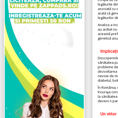
legăturile d
asociată cu 
arată că gen
legăturilor d
Analiza a inc
au arătat nu
această pref
genetică asu
Implicați
Descoperirile
sănătatea pu
probleme de s
dezvoltarea 
nevoie de mo
diabetul, bo
În România, 
încuraja con
la sănătatea
deveni o par
Un viitor