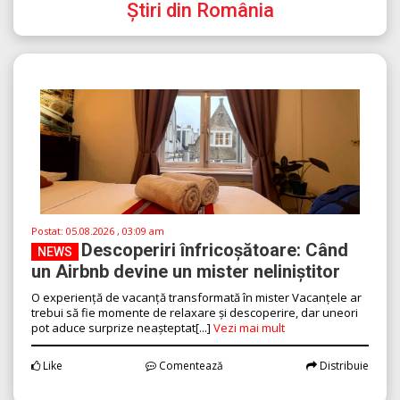
Știri din România
Postat:
05.08.2026 , 03:09 am
Descoperiri înfricoșătoare: Când
NEWS
un Airbnb devine un mister neliniștitor
O experiență de vacanță transformată în mister Vacanțele ar
trebui să fie momente de relaxare și descoperire, dar uneori
pot aduce surprize neașteptat[...]
Vezi mai mult
Like
Comentează
Distribuie