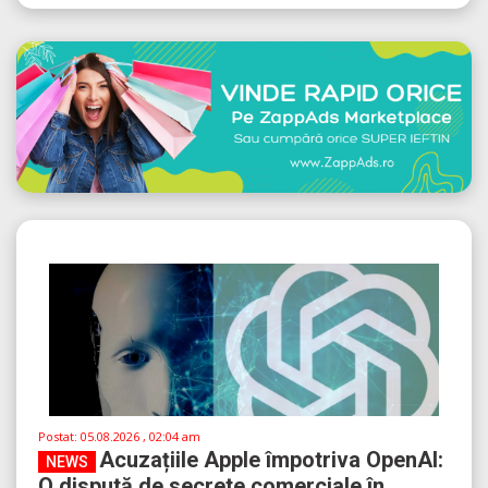
Postat:
05.08.2026 , 02:04 am
Acuzațiile Apple împotriva OpenAI:
NEWS
O dispută de secrete comerciale în