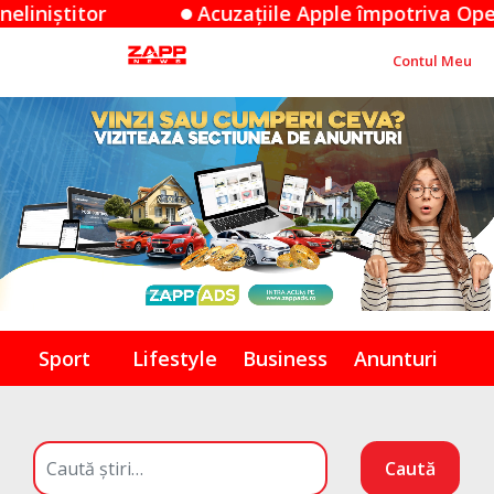
Acuzațiile Apple împotriva OpenAI: O dispută de s
Contul Meu
Sport
Lifestyle
Business
Anunturi
Caută