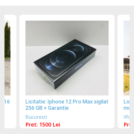
2016
Licitatie: Iphone 12 Pro Max sigilat
Lici
256 GB + Garantie
mobi
Bucuresti
Ilfov
Pret: 1500 Lei
Pret