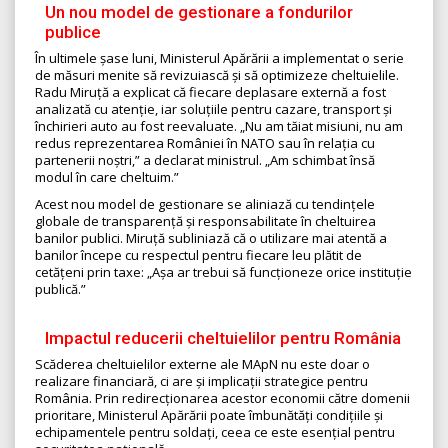
Un nou model de gestionare a fondurilor
publice
În ultimele șase luni, Ministerul Apărării a implementat o serie
de măsuri menite să revizuiască și să optimizeze cheltuielile.
Radu Miruță a explicat că fiecare deplasare externă a fost
analizată cu atenție, iar soluțiile pentru cazare, transport și
închirieri auto au fost reevaluate. „Nu am tăiat misiuni, nu am
redus reprezentarea României în NATO sau în relația cu
partenerii noștri,” a declarat ministrul. „Am schimbat însă
modul în care cheltuim.”
Acest nou model de gestionare se aliniază cu tendințele
globale de transparență și responsabilitate în cheltuirea
banilor publici. Miruță subliniază că o utilizare mai atentă a
banilor începe cu respectul pentru fiecare leu plătit de
cetățeni prin taxe: „Așa ar trebui să funcționeze orice instituție
publică.”
Impactul reducerii cheltuielilor pentru România
Scăderea cheltuielilor externe ale MApN nu este doar o
realizare financiară, ci are și implicații strategice pentru
România. Prin redirecționarea acestor economii către domenii
prioritare, Ministerul Apărării poate îmbunătăți condițiile și
echipamentele pentru soldați, ceea ce este esențial pentru