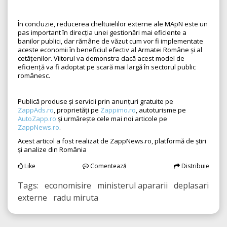
În concluzie, reducerea cheltuielilor externe ale MApN este un
pas important în direcția unei gestionări mai eficiente a
banilor publici, dar rămâne de văzut cum vor fi implementate
aceste economii în beneficiul efectiv al Armatei Române și al
cetățenilor. Viitorul va demonstra dacă acest model de
eficiență va fi adoptat pe scară mai largă în sectorul public
românesc.
Publică produse și servicii prin anunțuri gratuite pe
ZappAds.ro
, proprietăți pe
Zappimo.ro
, autoturisme pe
AutoZapp.ro
și urmărește cele mai noi articole pe
ZappNews.ro
.
Acest articol a fost realizat de ZappNews.ro, platformă de știri
și analize din România
Like
Comentează
Distribuie
Tags: economisire ministerul apararii deplasari
externe radu miruta