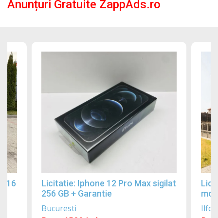
Anunțuri Gratuite ZappAds.ro
2016
Licitatie: Iphone 12 Pro Max sigilat
Lici
256 GB + Garantie
mobi
Bucuresti
Ilfov