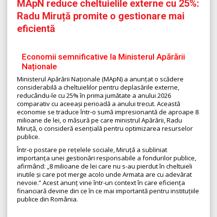
MApN reduce cheltuielile externe cu 25%:
Radu Miruță promite o gestionare mai
eficientă
Economii semnificative la Ministerul Apărării
Naționale
Ministerul Apărării Naționale (MApN) a anunțat o scădere
considerabilă a cheltuielilor pentru deplasările externe,
reducându-le cu 25% în prima jumătate a anului 2026
comparativ cu aceeași perioadă a anului trecut. Această
economie se traduce într-o sumă impresionantă de aproape 8
milioane de lei, o măsură pe care ministrul Apărării, Radu
Miruță, o consideră esențială pentru optimizarea resurselor
publice.
Într-o postare pe rețelele sociale, Miruță a subliniat
importanța unei gestionări responsabile a fondurilor publice,
afirmând: „8 milioane de lei care nu s-au pierdut în cheltuieli
inutile și care pot merge acolo unde Armata are cu adevărat
nevoie.” Acest anunț vine într-un context în care eficiența
financiară devine din ce în ce mai importantă pentru instituțiile
publice din România.