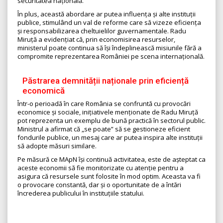
securitatea națională.
În plus, această abordare ar putea influența și alte instituții
publice, stimulând un val de reforme care să vizeze eficiența
și responsabilizarea cheltuielilor guvernamentale. Radu
Miruță a evidențiat că, prin economisirea resurselor,
ministerul poate continua să își îndeplinească misiunile fără a
compromite reprezentarea României pe scena internațională.
Păstrarea demnității naționale prin eficiență
economică
Într-o perioadă în care România se confruntă cu provocări
economice și sociale, inițiativele menționate de Radu Miruță
pot reprezenta un exemplu de bună practică în sectorul public.
Ministrul a afirmat că „se poate” să se gestioneze eficient
fondurile publice, un mesaj care ar putea inspira alte instituții
să adopte măsuri similare.
Pe măsură ce MApN își continuă activitatea, este de așteptat ca
aceste economii să fie monitorizate cu atenție pentru a
asigura că resursele sunt folosite în mod optim. Aceasta va fi
o provocare constantă, dar și o oportunitate de a întări
încrederea publicului în instituțiile statului.