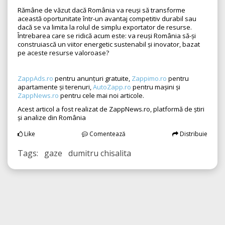
Rămâne de văzut dacă România va reuși să transforme
această oportunitate într-un avantaj competitiv durabil sau
dacă se va limita la rolul de simplu exportator de resurse.
Întrebarea care se ridică acum este: va reuși România să-și
construiască un viitor energetic sustenabil și inovator, bazat
pe aceste resurse valoroase?
ZappAds.ro
pentru anunțuri gratuite,
Zappimo.ro
pentru
apartamente și terenuri,
AutoZapp.ro
pentru mașini și
ZappNews.ro
pentru cele mai noi articole.
Acest articol a fost realizat de ZappNews.ro, platformă de știri
și analize din România
Like
Comentează
Distribuie
Tags: gaze dumitru chisalita