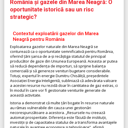
România și gazele din Marea Neagră: O
oportunitate istorică sau un risc
strategic?
Contextul exploatării gazelor din Marea
Neagră pentru România
Exploatarea gazelor naturale din Marea Neagră se
conturează ca o oportunitate semnificativă pentru România,
oferind țării șansa de a-și recâștiga statutul de principal
producător de gaze din Uniunea Europeană. Aceasta ar putea
să reducă dependența de importuri, să sprijine balanța
comercială și să genereze venituri bugetare considerabile.
Totuși, expertul în energie Dumitru Chisăliță, președintele
Asociației Energia Inteligentă, subliniază că adevărata valoare
a acestei resurse nu rezidă doar în cantitatea de gaz extras, ci
în modul în care vor fi gestionate veniturile generate de
această activitate.
Istoria a demonstrat că multe țări bogate în resurse naturale
au rămas vulnerabile din cauza unei gestionări
necorespunzătoare a acestora. „Resursele nu creează
automat prosperitate. Diferența este făcută de instituții,
investiții și de capacitatea statului de a transforma avantajele
naturale în avantaje economice și tehnologice”, afirmă