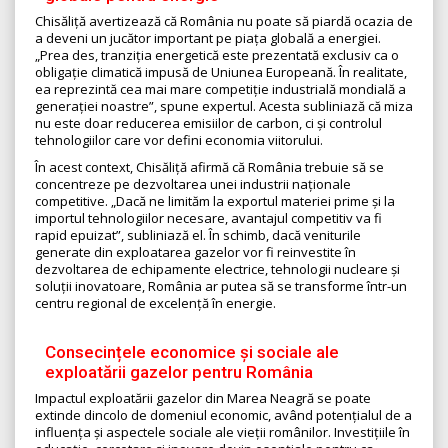
Chisăliță avertizează că România nu poate să piardă ocazia de
a deveni un jucător important pe piața globală a energiei.
„Prea des, tranziția energetică este prezentată exclusiv ca o
obligație climatică impusă de Uniunea Europeană. În realitate,
ea reprezintă cea mai mare competiție industrială mondială a
generației noastre”, spune expertul. Acesta subliniază că miza
nu este doar reducerea emisiilor de carbon, ci și controlul
tehnologiilor care vor defini economia viitorului.
În acest context, Chisăliță afirmă că România trebuie să se
concentreze pe dezvoltarea unei industrii naționale
competitive. „Dacă ne limităm la exportul materiei prime și la
importul tehnologiilor necesare, avantajul competitiv va fi
rapid epuizat”, subliniază el. În schimb, dacă veniturile
generate din exploatarea gazelor vor fi reinvestite în
dezvoltarea de echipamente electrice, tehnologii nucleare și
soluții inovatoare, România ar putea să se transforme într-un
centru regional de excelență în energie.
Consecințele economice și sociale ale
exploatării gazelor pentru România
Impactul exploatării gazelor din Marea Neagră se poate
extinde dincolo de domeniul economic, având potențialul de a
influența și aspectele sociale ale vieții românilor. Investițiile în