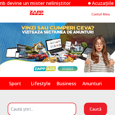
 un mister neliniștitor
Acuzațiile Apple îm
Contul Meu
Sport
Lifestyle
Business
Anunturi
Caută