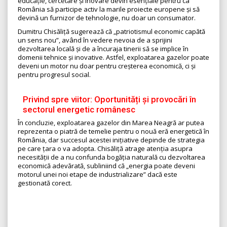
educație, cercetare și inovare devin esențiale pentru ca
România să participe activ la marile proiecte europene și să
devină un furnizor de tehnologie, nu doar un consumator.
Dumitru Chisăliță sugerează că „patriotismul economic capătă
un sens nou”, având în vedere nevoia de a sprijini
dezvoltarea locală și de a încuraja tinerii să se implice în
domenii tehnice și inovative. Astfel, exploatarea gazelor poate
deveni un motor nu doar pentru creșterea economică, ci și
pentru progresul social.
Privind spre viitor: Oportunități și provocări în
sectorul energetic românesc
În concluzie, exploatarea gazelor din Marea Neagră ar putea
reprezenta o piatră de temelie pentru o nouă eră energetică în
România, dar succesul acestei inițiative depinde de strategia
pe care țara o va adopta. Chisăliță atrage atenția asupra
necesității de a nu confunda bogăția naturală cu dezvoltarea
economică adevărată, subliniind că „energia poate deveni
motorul unei noi etape de industrializare” dacă este
gestionată corect.