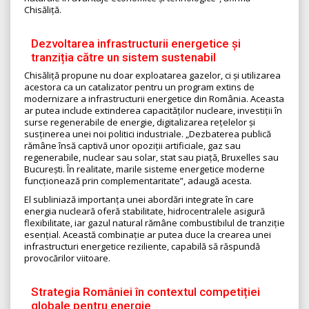
Chisăliță.
Dezvoltarea infrastructurii energetice și
tranziția către un sistem sustenabil
Chisăliță propune nu doar exploatarea gazelor, ci și utilizarea
acestora ca un catalizator pentru un program extins de
modernizare a infrastructurii energetice din România. Aceasta
ar putea include extinderea capacităților nucleare, investiții în
surse regenerabile de energie, digitalizarea rețelelor și
susținerea unei noi politici industriale. „Dezbaterea publică
rămâne însă captivă unor opoziții artificiale, gaz sau
regenerabile, nuclear sau solar, stat sau piață, Bruxelles sau
București. În realitate, marile sisteme energetice moderne
funcționează prin complementaritate”, adaugă acesta.
El subliniază importanța unei abordări integrate în care
energia nucleară oferă stabilitate, hidrocentralele asigură
flexibilitate, iar gazul natural rămâne combustibilul de tranziție
esențial. Această combinație ar putea duce la crearea unei
infrastructuri energetice reziliente, capabilă să răspundă
provocărilor viitoare.
Strategia României în contextul competiției
globale pentru energie