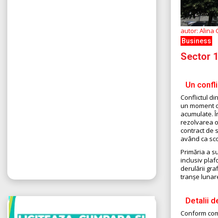
autor: Alina
Business
Sector 1
Un confl
Conflictul di
un moment cr
acumulate. În
rezolvarea ob
contract de s
având ca sco
Primăria a s
inclusiv pla
derulării gra
tranșe lunar
Detalii 
Conform comu