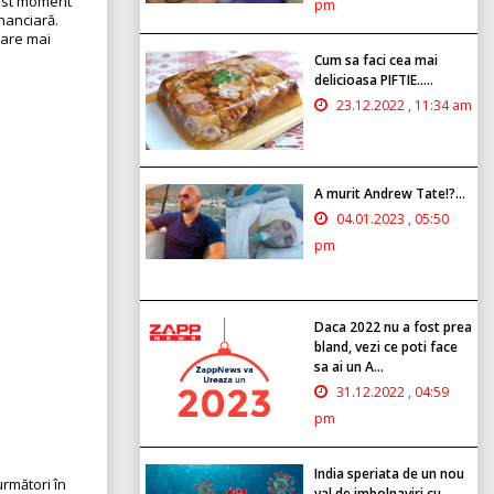
cest moment
pm
nanciară.
rare mai
Cum sa faci cea mai
delicioasa PIFTIE.....
23.12.2022 , 11:34 am
A murit Andrew Tate!?...
04.01.2023 , 05:50
pm
Daca 2022 nu a fost prea
bland, vezi ce poti face
sa ai un A...
31.12.2022 , 04:59
pm
India speriata de un nou
rmători în
val de imbolnaviri cu