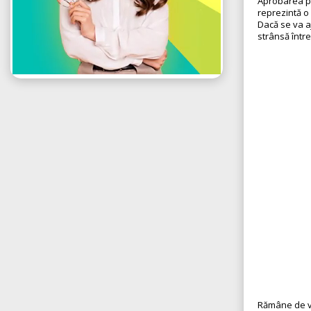
Aprobarea pr
reprezintă o 
Dacă se va a
strânsă într
Rămâne de vă