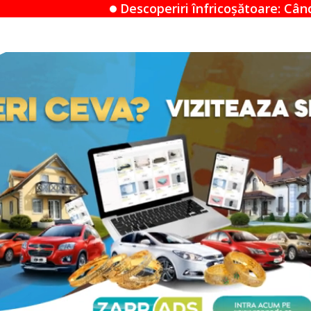
scoperiri înfricoșătoare: Când un Airbnb devine un m