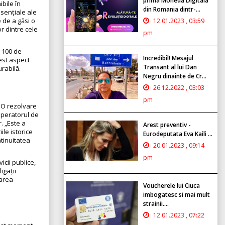
prima Moneda Digitala
ibile în
din Romania dintr-...
esențiale ale
 de a găsi o
12.01.2023 , 03:59
r dintre cele
pm
e 100 de
Incredibil! Mesajul
cest aspect
Transant al lui Dan
urabilă.
Negru dinainte de Cr...
26.12.2022 , 03:03
pm
 O rezolvare
 operatorul de
. „Este a
Arest preventiv -
ile istorice
Eurodeputata Eva Kaili ...
ntinuitatea
20.01.2023 , 09:14
pm
icii publice,
igații
rarea
Voucherele lui Ciuca
imbogatesc si mai mult
strainii....
12.01.2023 , 07:22