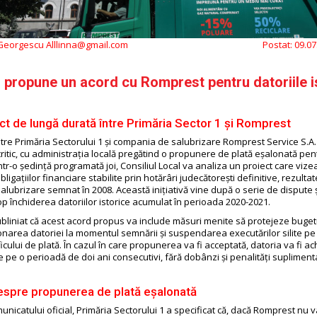
 Georgescu Alllinna@gmail.com
Postat:
09.07
 propune un acord cu Romprest pentru datoriile i
ict de lungă durată între Primăria Sector 1 și Romprest
ntre Primăria Sectorului 1 și compania de salubrizare Romprest Service S.A. s
itic, cu administrația locală pregătind o propunere de plată eșalonată pent
tr-o ședință programată joi, Consiliul Local va analiza un proiect care vize
ligațiilor financiare stabilite prin hotărâri judecătorești definitive, rezultat
alubrizare semnat în 2008. Această inițiativă vine după o serie de dispute și
p închiderea datoriilor istorice acumulat în perioada 2020-2021.
ubliniat că acest acord propus va include măsuri menite să protejeze bugetu
fonarea datoriei la momentul semnării și suspendarea executărilor silite pe
ficului de plată. În cazul în care propunerea va fi acceptată, datoria va fi ach
e pe o perioadă de doi ani consecutivi, fără dobânzi și penalități supliment
despre propunerea de plată eșalonată
nicatului oficial, Primăria Sectorului 1 a specificat că, dacă Romprest nu 