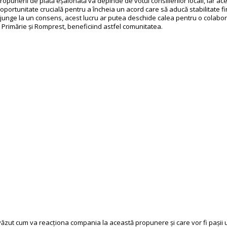
opunerii de plată eșalonată va depinde de votul consilierilor locali, iar a
oportunitate crucială pentru a încheia un acord care să aducă stabilitate fi
junge la un consens, acest lucru ar putea deschide calea pentru o colabo
e Primărie și Romprest, beneficiind astfel comunitatea.
zut cum va reacționa compania la această propunere și care vor fi pașii u