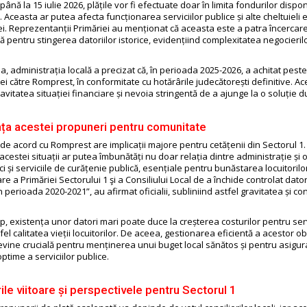
nă la 15 iulie 2026, plățile vor fi efectuate doar în limita fondurilor dispon
. Aceasta ar putea afecta funcționarea serviciilor publice și alte cheltuieli 
ei. Reprezentanții Primăriei au menționat că aceasta este a patra încercare
lă pentru stingerea datoriilor istorice, evidențiind complexitatea negocierilo
 administrația locală a precizat că, în perioada 2025-2026, a achitat pest
ei către Romprest, în conformitate cu hotărârile judecătorești definitive. A
avitatea situației financiare și nevoia stringentă de a ajunge la o soluție d
ța acestei propuneri pentru comunitate
e acord cu Romprest are implicații majore pentru cetățenii din Sectorul 1.
acestei situații ar putea îmbunătăți nu doar relația dintre administrație și
ci și serviciile de curățenie publică, esențiale pentru bunăstarea locuitorilor
re a Primăriei Sectorului 1 şi a Consiliului Local de a închide controlat datori
 perioada 2020-2021”, au afirmat oficialii, subliniind astfel gravitatea și co
.
mp, existența unor datori mari poate duce la creșterea costurilor pentru serv
el calitatea vieții locuitorilor. De aceea, gestionarea eficientă a acestor obl
evine crucială pentru menținerea unui buget local sănătos și pentru asigu
optime a serviciilor publice.
ile viitoare și perspectivele pentru Sectorul 1