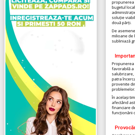
propunerea pâ
bugetul local
administrați
soluție viabi
două părți.
De asemenea,
milioane de l
subliniază gr
Importan
Propunerea d
favorabilă a 
salubrizare, 
patra încerca
provenite din
problemelor
În același ti
afectând astf
financiare d
funcționării 
Provocăr