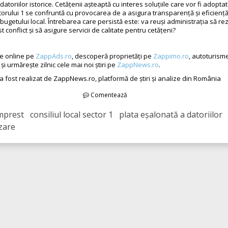
atoriilor istorice. Cetățenii așteaptă cu interes soluțiile care vor fi adoptat
torului 1 se confruntă cu provocarea de a asigura transparență și eficiență
bugetului local. Întrebarea care persistă este: va reuși administrația să re
st conflict și să asigure servicii de calitate pentru cetățeni?
te online pe
ZappAds.ro
, descoperă proprietăți pe
Zappimo.ro
, autoturism
și urmărește zilnic cele mai noi știri pe
ZappNews.ro
.
 a fost realizat de ZappNews.ro, platformă de știri și analize din România
Comentează
rest consiliul local sector 1 plata eșalonată a datoriilor
zare