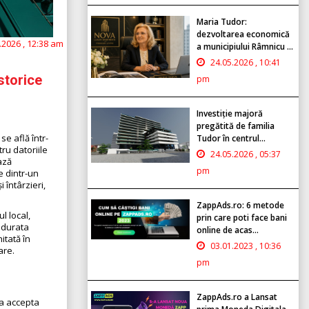
Maria Tudor:
dezvoltarea economică
.2026 , 12:38 am
a municipiului Râmnicu ...
24.05.2026 , 10:41
storice
pm
Investiție majoră
pregătită de familia
e află într-
Tudor în centrul...
ru datoriile
24.05.2026 , 05:37
ază
pm
e dintr-un
 întârzieri,
ZappAds.ro: 6 metode
l local,
prin care poti face bani
 durata
online de acas...
itată în
03.01.2023 , 10:36
are.
pm
ZappAds.ro a Lansat
va accepta