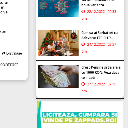
e, iar
noua varianta...
 în
22.12.2022 , 09:33
zolve
pm
e pe
Cum sa ai Sarbatori cu
Adevarat FERICITE!...
24.12.2022 , 02:57
pm
Distribuie
 contract
Cresc Pensiile si Salariile
cu 1000 RON. Vezi daca
te incadr...
27.12.2022 , 07:15
pm