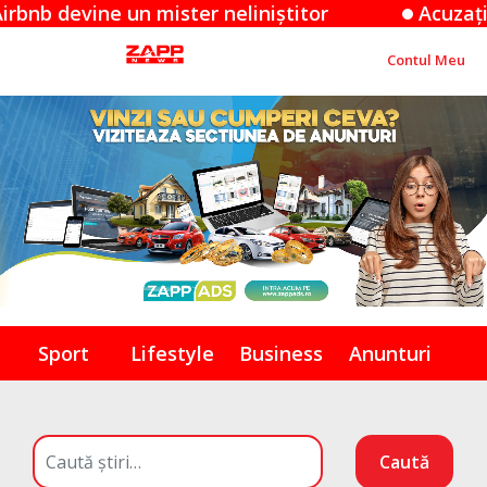
ine un mister neliniștitor
Acuzațiile Apple
Contul Meu
Sport
Lifestyle
Business
Anunturi
Caută