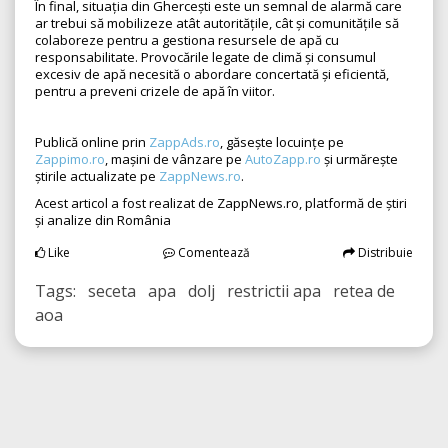
În final, situația din Ghercești este un semnal de alarmă care
ar trebui să mobilizeze atât autoritățile, cât și comunitățile să
colaboreze pentru a gestiona resursele de apă cu
responsabilitate. Provocările legate de climă și consumul
excesiv de apă necesită o abordare concertată și eficientă,
pentru a preveni crizele de apă în viitor.
Publică online prin
ZappAds.ro
, găsește locuințe pe
Zappimo.ro
, mașini de vânzare pe
AutoZapp.ro
și urmărește
știrile actualizate pe
ZappNews.ro
.
Acest articol a fost realizat de ZappNews.ro, platformă de știri
și analize din România
Like
Comentează
Distribuie
Tags: seceta apa dolj restrictii apa retea de
aoa