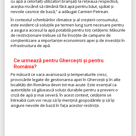
cu apă a celorlalți utilizatori branșați la rețeaua respectivă,
aceștia riscând să rămână fără apă pentru băut, spălat și
nevoile casnice de bază,” a adăugat Carmen Petrean.
În contextul schimbărilor climatice și al creșterii consumului,
este evident că soluțiile pe termen lung sunt necesare pentru
a asigura accesul la apă potabilă pentru toți cetățenii. Măsurile
de restricționare trebuie să fie însoțite de campanii de
conștientizare a importanței economisirii apei și de investiții în
infrastructura de apă.
Ce urmează pentru Ghercești și pentru
România?
Pe măsură ce vara avansează și temperaturile cresc,
provocările legate de gestionarea apei în Ghercești și în alte
localități din România devin tot mai acute. Este esențial ca
autoritățile să găsească soluții durabile pentru a preveni o
criză de apă și mai severă. În acest context, cetățenii se
întreabă cum vor reuși să își mențină gospodăriile și să își
asigure nevoile de bază în fața acestor restricții.