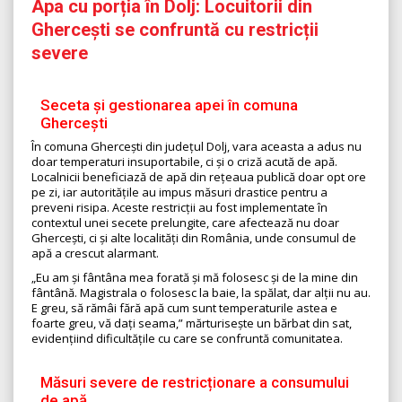
Apa cu porția în Dolj: Locuitorii din
Ghercești se confruntă cu restricții
severe
Seceta și gestionarea apei în comuna
Ghercești
În comuna Ghercești din județul Dolj, vara aceasta a adus nu
doar temperaturi insuportabile, ci și o criză acută de apă.
Localnicii beneficiază de apă din rețeaua publică doar opt ore
pe zi, iar autoritățile au impus măsuri drastice pentru a
preveni risipa. Aceste restricții au fost implementate în
contextul unei secete prelungite, care afectează nu doar
Ghercești, ci și alte localități din România, unde consumul de
apă a crescut alarmant.
„Eu am și fântâna mea forată și mă folosesc și de la mine din
fântână. Magistrala o folosesc la baie, la spălat, dar alții nu au.
E greu, să rămâi fără apă cum sunt temperaturile astea e
foarte greu, vă dați seama,” mărturisește un bărbat din sat,
evidențiind dificultățile cu care se confruntă comunitatea.
Măsuri severe de restricționare a consumului
de apă