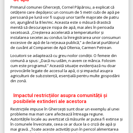
Primarul comunei Ghercești, Cornel Păpăroiu, a explicat că
cetățenii care depășesc un consum de 5 metri cubi de apă pe
persoană pe lună vor fi supuși unor tarife majorate de patru
ori, ajungând la 8 lei/mc. Aceasta este o măsură drastică
menită să descurajeze risipa de apă, mai ales în perioada
secetoasă. „Creșterea accelerată a temperaturilor și
instalarea secetei au condus la înregistrarea unor consumuri
excesive de apă de la rețeaua publică,” a declarat purtătorul
de cuvânt al Companiei de Apă Oltenia, Carmen Petrean.
Locuitorii se adaptează cu greu noilor condiții. O femeie din
comună a spus: „Dacă nu udăm, n-avem ce mânca. Folosim
cum este programul.” Această situație evidențiază nu doar
provocările legate de accesul la apă, ci și impactul asupra
agriculturii de subzistență, esențială pentru multe gospodării
din zonă.
Impactul restricțiilor asupra comunității și
posibilele extinderi ale acestora
Restricțiile impuse în Ghercești sunt doar un exemplu al unei
probleme mai mari care afectează întreaga regiune.
Autoritățile locale au avertizat că măsurile ar putea fi extinse și
în comunele învecinate, ceea ce ar duce la o criză de apă și
mai gravă. „Toate aceste activități pun în pericol alimentarea