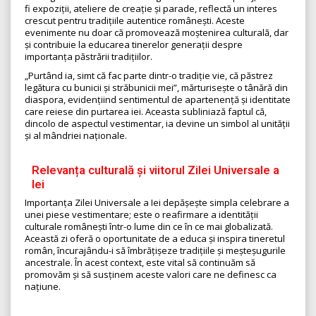
fi expoziții, ateliere de creație și parade, reflectă un interes
crescut pentru tradițiile autentice românești. Aceste
evenimente nu doar că promovează moștenirea culturală, dar
și contribuie la educarea tinerelor generații despre
importanța păstrării tradițiilor.
„Purtând ia, simt că fac parte dintr-o tradiție vie, că păstrez
legătura cu bunicii și străbunicii mei”, mărturisește o tânără din
diaspora, evidențiind sentimentul de apartenență și identitate
care reiese din purtarea iei. Aceasta subliniază faptul că,
dincolo de aspectul vestimentar, ia devine un simbol al unității
și al mândriei naționale.
Relevanța culturală și viitorul Zilei Universale a
Iei
Importanța Zilei Universale a Iei depășește simpla celebrare a
unei piese vestimentare; este o reafirmare a identității
culturale românești într-o lume din ce în ce mai globalizată.
Această zi oferă o oportunitate de a educa și inspira tineretul
român, încurajându-i să îmbrățișeze tradițiile și meșteșugurile
ancestrale. În acest context, este vital să continuăm să
promovăm și să susținem aceste valori care ne definesc ca
națiune.