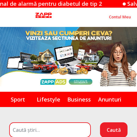
armă pentru diabetul de tip 2
Salvare dram
Contul Meu
Sport
Lifestyle
Business
Anunturi
Caută