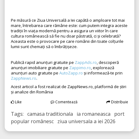
Pe măsură ce Ziua Universală a Iei capătă o amploare tot mai
mare, întrebarea care rămâne este: cum putem integra aceste
tradiții în viața modernă pentru a asigura un viitor în care
cultura românească să fie nu doar păstrată, ci și celebrată?
Aceasta este o provocare pe care românii din toate colțurile
lumii sunt chemați să o îmbrățișeze.
Publică rapid anunțuri gratuite pe
ZappAds.ro
, descoperă
anunțuri imobiliare gratuite pe
Zappimo.ro
, explorează
anunțuri auto gratuite pe
AutoZapp.ro
și informează-te prin
ZappNews.ro
.
Acest articol a fost realizat de ZappNews.ro, platformă de știri
și analize din România
Like
Comentează
Distribuie
Tags: camasa traditionala ia romaneasca port
popular românesc ziua universala a iei 2026