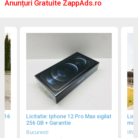
Anunțuri Gratuite ZappAds.ro
2016
Licitatie: Iphone 12 Pro Max sigilat
Lici
256 GB + Garantie
mobi
Bucuresti
Ilfov