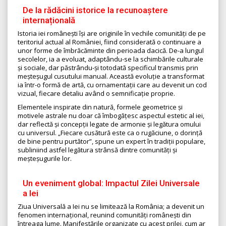
De la rădăcini istorice la recunoaștere
internațională
Istoria iei românești își are originile în vechile comunități de pe
teritoriul actual al României, fiind considerată o continuare a
unor forme de îmbrăcăminte din perioada dacică. De-a lungul
secolelor, ia a evoluat, adaptându-se la schimbările culturale
și sociale, dar păstrându-și totodată specificul transmis prin
meșteșugul cusutului manual. Această evoluție a transformat
ia într-o formă de artă, cu ornamentații care au devenit un cod
vizual, fiecare detaliu având o semnificație proprie.
Elementele inspirate din natură, formele geometrice și
motivele astrale nu doar că îmbogățesc aspectul estetic al iei,
dar reflectă și concepții legate de armonie și legătura omului
cu universul. „Fiecare cusătură este ca o rugăciune, o dorință
de bine pentru purtător”, spune un expert în tradiții populare,
subliniind astfel legătura strânsă dintre comunități și
meșteșugurile lor.
Un eveniment global: Impactul Zilei Universale
a Iei
Ziua Universală a Iei nu se limitează la România; a devenit un
fenomen internațional, reunind comunități românești din
întreaga lume. Manifestările organizate cu acest prilej, cum ar