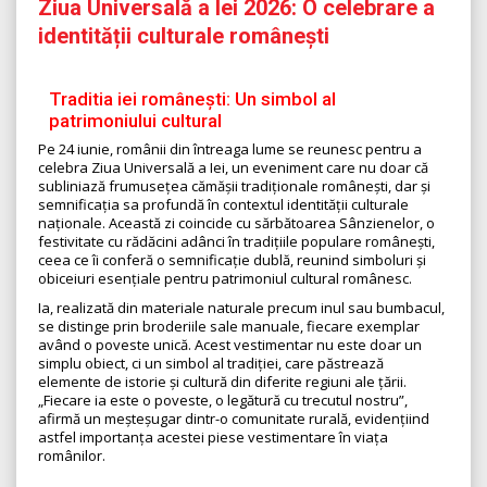
Ziua Universală a Iei 2026: O celebrare a
identității culturale românești
Traditia iei românești: Un simbol al
patrimoniului cultural
Pe 24 iunie, românii din întreaga lume se reunesc pentru a
celebra Ziua Universală a Iei, un eveniment care nu doar că
subliniază frumusețea cămășii tradiționale românești, dar și
semnificația sa profundă în contextul identității culturale
naționale. Această zi coincide cu sărbătoarea Sânzienelor, o
festivitate cu rădăcini adânci în tradițiile populare românești,
ceea ce îi conferă o semnificație dublă, reunind simboluri și
obiceiuri esențiale pentru patrimoniul cultural românesc.
Ia, realizată din materiale naturale precum inul sau bumbacul,
se distinge prin broderiile sale manuale, fiecare exemplar
având o poveste unică. Acest vestimentar nu este doar un
simplu obiect, ci un simbol al tradiției, care păstrează
elemente de istorie și cultură din diferite regiuni ale țării.
„Fiecare ia este o poveste, o legătură cu trecutul nostru”,
afirmă un meșteșugar dintr-o comunitate rurală, evidențiind
astfel importanța acestei piese vestimentare în viața
românilor.