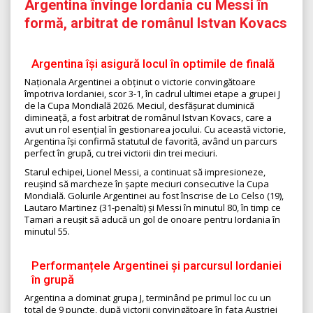
Argentina învinge Iordania cu Messi în
formă, arbitrat de românul Istvan Kovacs
Argentina își asigură locul în optimile de finală
Naționala Argentinei a obținut o victorie convingătoare
împotriva Iordaniei, scor 3-1, în cadrul ultimei etape a grupei J
de la Cupa Mondială 2026. Meciul, desfășurat duminică
dimineață, a fost arbitrat de românul Istvan Kovacs, care a
avut un rol esențial în gestionarea jocului. Cu această victorie,
Argentina își confirmă statutul de favorită, având un parcurs
perfect în grupă, cu trei victorii din trei meciuri.
Starul echipei, Lionel Messi, a continuat să impresioneze,
reușind să marcheze în șapte meciuri consecutive la Cupa
Mondială. Golurile Argentinei au fost înscrise de Lo Celso (19),
Lautaro Martinez (31-penalti) și Messi în minutul 80, în timp ce
Tamari a reușit să aducă un gol de onoare pentru Iordania în
minutul 55.
Performanțele Argentinei și parcursul Iordaniei
în grupă
Argentina a dominat grupa J, terminând pe primul loc cu un
total de 9 puncte, după victorii convingătoare în fața Austriei