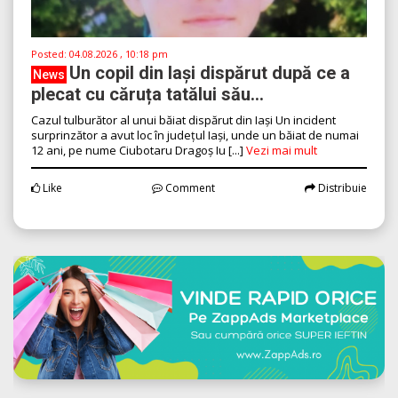
Posted:
04.08.2026 , 10:18 pm
Un copil din Iași dispărut după ce a
News
plecat cu căruța tatălui său...
Cazul tulburător al unui băiat dispărut din Iași Un incident
surprinzător a avut loc în județul Iași, unde un băiat de numai
12 ani, pe nume Ciubotaru Dragoș Iu [...]
Vezi mai mult
Like
Comment
Distribuie