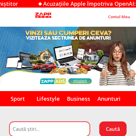
ile Apple împotriva OpenAI: O dispută de secrete c
Contul Meu
Sport
Lifestyle
Business
Anunturi
Caută