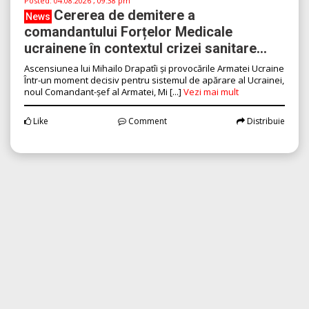
Posted:
04.08.2026 , 09:38 pm
Cererea de demitere a
News
comandantului Forțelor Medicale
ucrainene în contextul crizei sanitare...
Ascensiunea lui Mihailo Drapatîi și provocările Armatei Ucraine
Într-un moment decisiv pentru sistemul de apărare al Ucrainei,
noul Comandant-șef al Armatei, Mi [...]
Vezi mai mult
Like
Comment
Distribuie