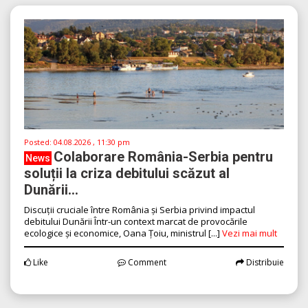
Posted:
04.08.2026 , 11:30 pm
Colaborare România-Serbia pentru
News
soluții la criza debitului scăzut al
Dunării...
Discuții cruciale între România și Serbia privind impactul
debitului Dunării Într-un context marcat de provocările
ecologice și economice, Oana Țoiu, ministrul [...]
Vezi mai mult
Like
Comment
Distribuie