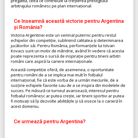
pregătită, ceea ce contribuie la creșterea prestigiului
arbitrajului românesc pe plan internațional.
Ce înseamnă această victorie pentru Argentina
și România?
Victoria Argentinei este un semnal puternic pentru restul
echipelor din competiție, subliniind calitatea și determinarea
jucătorilor săi. Pentru România, performanțele lui Istvan
Kovacs sunt un motiv de mândrie, având în vedere că acesta
poate reprezenta o sursă de inspirație pentru tinerii arbitri
români care aspiră la cariere internaționale.
Această competiție oferă, de asemenea, o oportunitate
pentru români de a se implica mai mult în fotbalul
internațional, fie că este vorba de a urmări meciurile, de a
susține echipele favorite sau de a se inspira din modelele de
succes. Pe măsură ce turneul avansează, interesul pentru
fotbalul românesc ar putea crește, iar tinerii sportivi ar putea
fi motivați să își dezvolte abilitățile și să viseze la o carieră în
acest domeniu.
Ce urmează pentru Argentina?