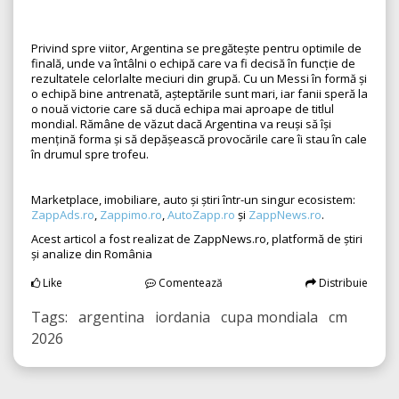
Privind spre viitor, Argentina se pregătește pentru optimile de
finală, unde va întâlni o echipă care va fi decisă în funcție de
rezultatele celorlalte meciuri din grupă. Cu un Messi în formă și
o echipă bine antrenată, așteptările sunt mari, iar fanii speră la
o nouă victorie care să ducă echipa mai aproape de titlul
mondial. Rămâne de văzut dacă Argentina va reuși să își
mențină forma și să depășească provocările care îi stau în cale
în drumul spre trofeu.
Marketplace, imobiliare, auto și știri într-un singur ecosistem:
ZappAds.ro
,
Zappimo.ro
,
AutoZapp.ro
și
ZappNews.ro
.
Acest articol a fost realizat de ZappNews.ro, platformă de știri
și analize din România
Like
Comentează
Distribuie
Tags: argentina iordania cupa mondiala cm
2026