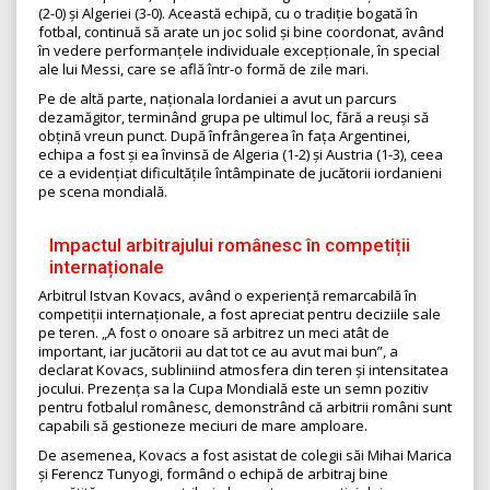
(2-0) și Algeriei (3-0). Această echipă, cu o tradiție bogată în
fotbal, continuă să arate un joc solid și bine coordonat, având
în vedere performanțele individuale excepționale, în special
ale lui Messi, care se află într-o formă de zile mari.
Pe de altă parte, naționala Iordaniei a avut un parcurs
dezamăgitor, terminând grupa pe ultimul loc, fără a reuși să
obțină vreun punct. După înfrângerea în fața Argentinei,
echipa a fost și ea învinsă de Algeria (1-2) și Austria (1-3), ceea
ce a evidențiat dificultățile întâmpinate de jucătorii iordanieni
pe scena mondială.
Impactul arbitrajului românesc în competiții
internaționale
Arbitrul Istvan Kovacs, având o experiență remarcabilă în
competiții internaționale, a fost apreciat pentru deciziile sale
pe teren. „A fost o onoare să arbitrez un meci atât de
important, iar jucătorii au dat tot ce au avut mai bun”, a
declarat Kovacs, subliniind atmosfera din teren și intensitatea
jocului. Prezența sa la Cupa Mondială este un semn pozitiv
pentru fotbalul românesc, demonstrând că arbitrii români sunt
capabili să gestioneze meciuri de mare amploare.
De asemenea, Kovacs a fost asistat de colegii săi Mihai Marica
și Ferencz Tunyogi, formând o echipă de arbitraj bine