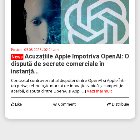
Posted:
05.08.2026 , 02:04 am
Acuzațiile Apple împotriva OpenAI: O
News
dispută de secrete comerciale în
instanță...
Contextul controversat al disputei dintre OpenAI și Apple Într-
un peisaj tehnologic marcat de inovație rapidă și competiție
acerbă, disputa dintre OpenAI și App [...]
Vezi mai mult
Like
Comment
Distribuie