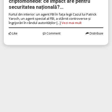
criptomonede: ce impact are pentru
securitatea națională?...
Furtul din interior: un agent FBI în fața legii Cazul lui Patrick
Yaroch, un agent special al FBI, a stârnit controverse și
îngrijorări în rândul autorităților [...]
Vezi mai mult
Like
Comment
Distribuie