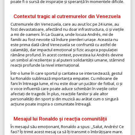
poate fi o sursă de inspirație și speranță în momentele dificile.
Contextul tragic al cutremurelor din Venezuela
Cutremurele din Venezuela, care au avut loc pe 24 iunie, au
fost devastatoare, afectând nu doar infrastructura, ci și viețile
a mii de oameni. În La Guaira, unde locuia Andrés, mii de
familii au fost nevoite să îndure pierderi uriașe. Aceasta nu
este prima dată când Venezuela se confruntă cu astfel de
calamități, dar impactul emoțional și fizic asupra populației
rămâne profund. În acest context, povestea lui Andrés devine
un simbol al rezilienței și al puterii solidarității umane, stârnind
reacții profunde la nivel internațional.
Într-o lume în care sportul și caritatea se intersectează, gestul
lui Ronaldo subliniază importanța empatiei. Cu milioane de
fani în întreaga lume, el nu este doar un jucător de fotbal, ci și
o voce influentă care poate aduce schimbări în viețile celor
afectați de tragedii. În plus, reacțiile fanilor și ale altor
personalități din sport și din muzică au arătat cum o singură
acțiune poate inspira o comunitate întreagă.
Mesajul lui Ronaldo și reacția comunității
În mesajul său emoționant, Ronaldo a spus: „Salut, Andrés! Ce
faci? Îți trimit acest mesaj ca să îți transmit o îmbrățișare mare.