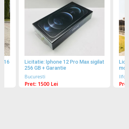
2016
Licitatie: Iphone 12 Pro Max sigilat
Lici
256 GB + Garantie
mobi
Bucuresti
Ilfov
Pret: 1500 Lei
Pret