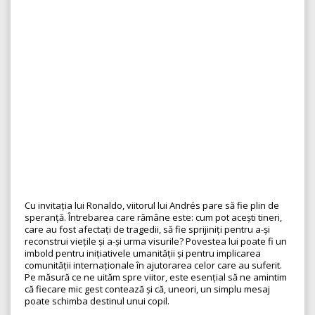
Cu invitația lui Ronaldo, viitorul lui Andrés pare să fie plin de
speranță. Întrebarea care rămâne este: cum pot acești tineri,
care au fost afectați de tragedii, să fie sprijiniți pentru a-și
reconstrui viețile și a-și urma visurile? Povestea lui poate fi un
imbold pentru inițiativele umanității și pentru implicarea
comunității internaționale în ajutorarea celor care au suferit.
Pe măsură ce ne uităm spre viitor, este esențial să ne amintim
că fiecare mic gest contează și că, uneori, un simplu mesaj
poate schimba destinul unui copil.