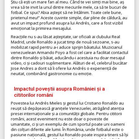
Știu că ești un mare fan al meu. Când te vei simți mai bine, aș
vrea să te invit la unul dintre meciurile mele, ca să te bucuri de
fotbal. Ce spui? Abia aștept să ne întâlnim. Toate cele bune,
prietenul meu!” Aceste cuvinte simple, dar pline de căldură, au
avut un impact profund asupra lui Andrés, care a fost vizibil
emoționat la primirea mesajului.
Reacțiile nu s-au lăsat așteptate, iar oficiali ai clubului Real
Madrid, unde Ronaldo a jucat timp de nouă sezoane, s-au
mobilizat rapid pentru a-i aduce sprijin băiatului. Muzicianul
venezuelean Armando Poyo a fost cel care a facilitat contactul
dintre Ronaldo și băiat, aducându-i acestuia nu doar mesajul
video, ci și cadouri suplimentare. Alături de el, celebrul bucătar
Jose Andres a dorit să îi ofere lui Andrés o experiență de
neuitat, combinând gastronomie cu emoție.
Impactul poveștii asupra României și a
cititorilor români
Povestea lui Andrés Mieles și gestul lui Cristiano Ronaldo au
reușit să depășească granițele Venezuelei, atrăgând atenția
presei internaționale și a comunității globale. Pentru cititorii
români, acest eveniment nu este doar o poveste de
umanitate, ci și un exemplu de cum sportul poate uni oameni
din colțuri diferite ale lumii. În România, unde fotbalul este o
pasiune națională, gestul lui Ronaldo poate inspira tinerii să își