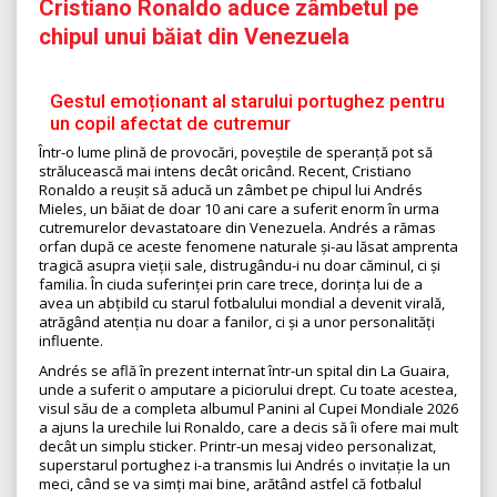
Cristiano Ronaldo aduce zâmbetul pe
chipul unui băiat din Venezuela
Gestul emoționant al starului portughez pentru
un copil afectat de cutremur
Într-o lume plină de provocări, poveștile de speranță pot să
strălucească mai intens decât oricând. Recent, Cristiano
Ronaldo a reușit să aducă un zâmbet pe chipul lui Andrés
Mieles, un băiat de doar 10 ani care a suferit enorm în urma
cutremurelor devastatoare din Venezuela. Andrés a rămas
orfan după ce aceste fenomene naturale și-au lăsat amprenta
tragică asupra vieții sale, distrugându-i nu doar căminul, ci și
familia. În ciuda suferinței prin care trece, dorința lui de a
avea un abțibild cu starul fotbalului mondial a devenit virală,
atrăgând atenția nu doar a fanilor, ci și a unor personalități
influente.
Andrés se află în prezent internat într-un spital din La Guaira,
unde a suferit o amputare a piciorului drept. Cu toate acestea,
visul său de a completa albumul Panini al Cupei Mondiale 2026
a ajuns la urechile lui Ronaldo, care a decis să îi ofere mai mult
decât un simplu sticker. Printr-un mesaj video personalizat,
superstarul portughez i-a transmis lui Andrés o invitație la un
meci, când se va simți mai bine, arătând astfel că fotbalul