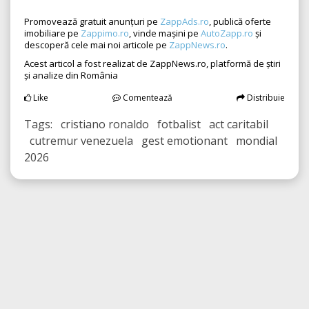
Promovează gratuit anunțuri pe
ZappAds.ro
, publică oferte
imobiliare pe
Zappimo.ro
, vinde mașini pe
AutoZapp.ro
și
descoperă cele mai noi articole pe
ZappNews.ro
.
Acest articol a fost realizat de ZappNews.ro, platformă de știri
și analize din România
Like
Comentează
Distribuie
Tags: cristiano ronaldo fotbalist act caritabil
cutremur venezuela gest emotionant mondial
2026