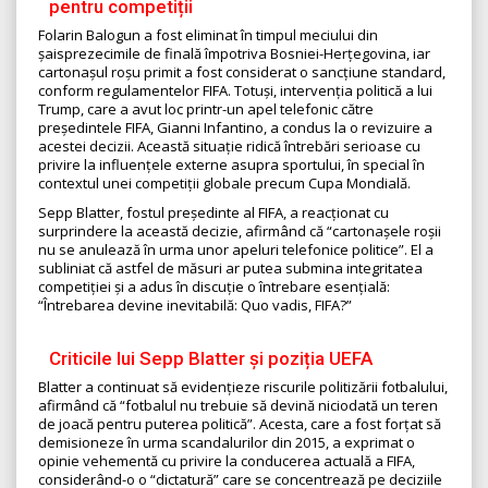
pentru competiții
Folarin Balogun a fost eliminat în timpul meciului din
șaisprezecimile de finală împotriva Bosniei-Herțegovina, iar
cartonașul roșu primit a fost considerat o sancțiune standard,
conform regulamentelor FIFA. Totuși, intervenția politică a lui
Trump, care a avut loc printr-un apel telefonic către
președintele FIFA, Gianni Infantino, a condus la o revizuire a
acestei decizii. Această situație ridică întrebări serioase cu
privire la influențele externe asupra sportului, în special în
contextul unei competiții globale precum Cupa Mondială.
Sepp Blatter, fostul președinte al FIFA, a reacționat cu
surprindere la această decizie, afirmând că “cartonașele roșii
nu se anulează în urma unor apeluri telefonice politice”. El a
subliniat că astfel de măsuri ar putea submina integritatea
competiției și a adus în discuție o întrebare esențială:
“Întrebarea devine inevitabilă: Quo vadis, FIFA?”
Criticile lui Sepp Blatter și poziția UEFA
Blatter a continuat să evidențieze riscurile politizării fotbalului,
afirmând că “fotbalul nu trebuie să devină niciodată un teren
de joacă pentru puterea politică”. Acesta, care a fost forțat să
demisioneze în urma scandalurilor din 2015, a exprimat o
opinie vehementă cu privire la conducerea actuală a FIFA,
considerând-o o “dictatură” care se concentrează pe deciziile