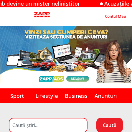
un mister neliniștitor
Acuzațiile Apple îm
Contul Meu
Sport
Lifestyle
Business
Anunturi
Caută