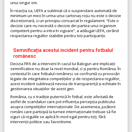
unui singur om.
În reacția sa, UEFA a subliniat că o suspendare automată de
minimum un meci în urma unui cartonaș roșu nu este o decizie
discreționară, ci un principiu consacrat în regulament. “Este o
decizie care nu necesită o decizie din partea unui organism
competent pentru a intra în vigoare”, a adăugat UEFA, cerând
respectarea regulilor stabilite pentru toți participanții.
Semnificația acestui incident pentru fotbalul
românesc
Decizia FIFA de a interveni în cazul lui Balogun are implicații
semnificative nu doar la nivel mondial, ci și pentru România. În
contextul în care fotbalul românesc se confruntă cu provocări
legate de integritatea competițiilor și de respectarea regulilor,
acest incident subliniază nevoia de transparență și echitate în
gestionarea situațiilor de acest gen.
România, cu o tradiție puternică în fotbal, este afectată de
astfel de scandaluri care pot influența percepția publicului
asupra competițiilor internaționale. De asemenea, jucătorii
români care participă la turnee internaționale trebuie să fie
siguri că regulile se aplică în mod egal pentru toți, fără
intervenții politice sau favoritisme.