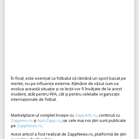
În final, este esențial ca fotbalul să rămână un sport bazat pe
merite, nu pe influențe externe. Rămâne de văzut cum va
evolua această situație și ce lecții vor fi învățate de la acest
incident, atât pentru FIFA, cât și pentru celelalte organizații
internaționale de fotbal.
Marketplace-ul complet începe cu
ZappAds.ro
, continuă cu
Zappimo.ro
și
AutoZapp.ro
, iar cele mai noi știri sunt publicate
pe
ZappNews.ro
.
Acest articol a fost realizat de ZappNews.ro, platformă de știri