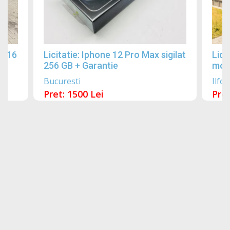
2016
Licitatie: Iphone 12 Pro Max sigilat
Lici
256 GB + Garantie
mobi
Bucuresti
Ilfov
Pret: 1500 Lei
Pret