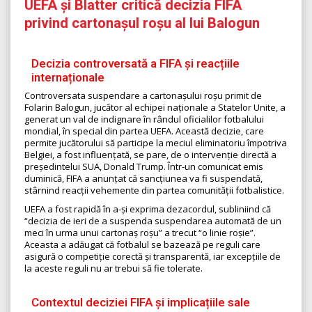
UEFA și Blatter critică decizia FIFA
privind cartonașul roșu al lui Balogun
Decizia controversată a FIFA și reacțiile
internaționale
Controversata suspendare a cartonașului roșu primit de
Folarin Balogun, jucător al echipei naționale a Statelor Unite, a
generat un val de indignare în rândul oficialilor fotbalului
mondial, în special din partea UEFA. Această decizie, care
permite jucătorului să participe la meciul eliminatoriu împotriva
Belgiei, a fost influențată, se pare, de o intervenție directă a
președintelui SUA, Donald Trump. Într-un comunicat emis
duminică, FIFA a anunțat că sancțiunea va fi suspendată,
stârnind reacții vehemente din partea comunității fotbalistice.
UEFA a fost rapidă în a-și exprima dezacordul, subliniind că
“decizia de ieri de a suspenda suspendarea automată de un
meci în urma unui cartonaș roșu” a trecut “o linie roșie”.
Aceasta a adăugat că fotbalul se bazează pe reguli care
asigură o competiție corectă și transparentă, iar excepțiile de
la aceste reguli nu ar trebui să fie tolerate.
Contextul deciziei FIFA și implicațiile sale