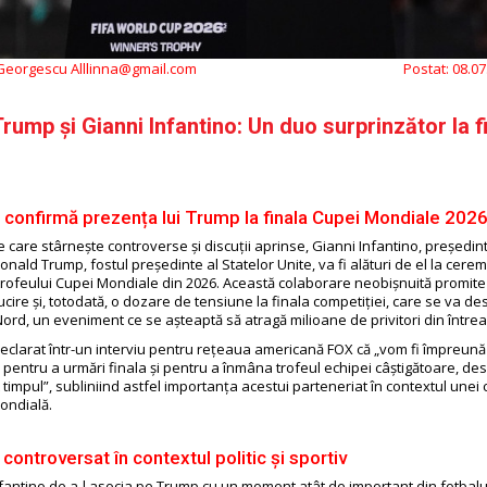
 Georgescu Alllinna@gmail.com
Postat:
08.07
rump și Gianni Infantino: Un duo surprinzător la 
o confirmă prezența lui Trump la finala Cupei Mondiale 202
e care stârnește controverse și discuții aprinse, Gianni Infantino, președint
nald Trump, fostul președinte al Statelor Unite, va fi alături de el la cere
rofeului Cupei Mondiale din 2026. Această colaborare neobișnuită promite
ucire și, totodată, o dozare de tensiune la finala competiției, care se va de
ord, un eveniment ce se așteaptă să atragă milioane de privitori din între
declarat într-un interviu pentru rețeaua americană FOX că „vom fi împreună
pentru a urmări finala și pentru a înmâna trofeul echipei câștigătoare, des
timpul”, subliniind astfel importanța acestui parteneriat în contextul unei 
ondială.
controversat în contextul politic și sportiv
Infantino de a-l asocia pe Trump cu un moment atât de important din fotbal