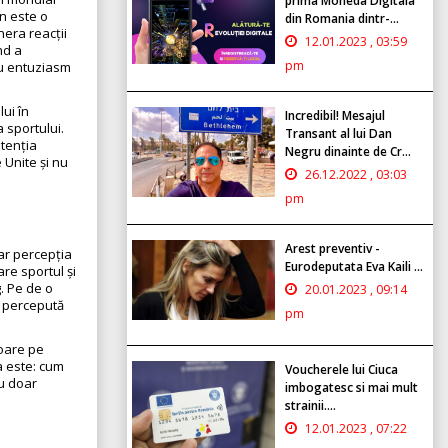
prima Moneda Digitala
n este o
din Romania dintr-...
nera reacții
12.01.2023 , 03:59
nd a
pm
cu entuziasm
lui în
Incredibil! Mesajul
 sportului.
Transant al lui Dan
atenția
Negru dinainte de Cr...
 Unite și nu
26.12.2022 , 03:03
pm
Arest preventiv -
ar percepția
Eurodeputata Eva Kaili ...
are sportul și
g. Pe de o
20.01.2023 , 09:14
e percepută
pm
toare pe
a este: cum
Voucherele lui Ciuca
nu doar
imbogatesc si mai mult
strainii....
12.01.2023 , 07:22