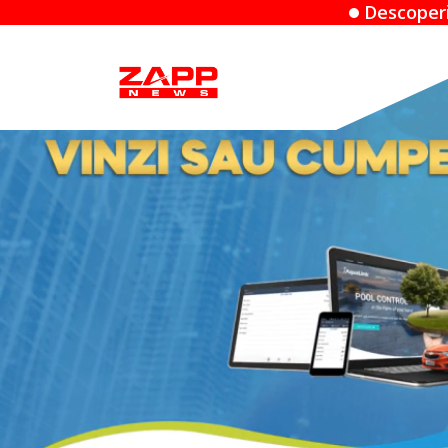
Descoperiri înfricoșătoare: Când 