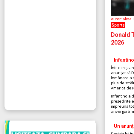
autor: Alina
Sports
Donald T
2026
Infantin
Într-o mișcar
anunțat că Do
înmânare a t
plus de străl
America de N
Infantino a 
președintele 
împreună tot 
anvergură m
Un anunț 
Decizia lui 