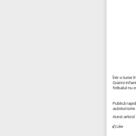
Într-o lume î
Gianni Infan
fotbalul nu e
Publică rapi
autoturisme
Acest articol
Like