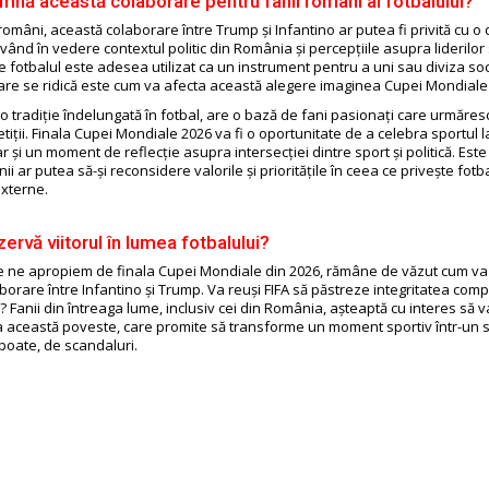
mnă această colaborare pentru fanii români ai fotbalului?
români, această colaborare între Trump și Infantino ar putea fi privită cu 
vând în vedere contextul politic din România și percepțiile asupra liderilor st
 fotbalul este adesea utilizat ca un instrument pentru a uni sau diviza soci
are se ridică este cum va afecta această alegere imaginea Cupei Mondiale
o tradiție îndelungată în fotbal, are o bază de fani pasionați care urmăres
iții. Finala Cupei Mondiale 2026 va fi o oportunitate de a celebra sportul l
dar și un moment de reflecție asupra intersecției dintre sport și politică. Est
ii ar putea să-și reconsidere valorile și prioritățile în ceea ce privește fotba
externe.
ervă viitorul în lumea fotbalului?
 ne apropiem de finala Cupei Mondiale din 2026, rămâne de văzut cum va
orare între Infantino și Trump. Va reuși FIFA să păstreze integritatea compe
? Fanii din întreaga lume, inclusiv cei din România, așteaptă cu interes să
 această poveste, care promite să transforme un moment sportiv într-un s
 poate, de scandaluri.