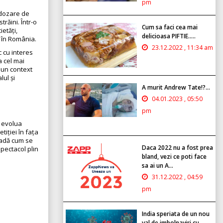
pm
o dozare de
răini. Într-o
Cum sa faci cea mai
etăți,
delicioasa PIFTIE.....
 în România.
23.12.2022 , 11:34 am
c cu interes
a cel mai
e un context
lul și
A murit Andrew Tate!?...
04.01.2023 , 05:50
pm
 evolua
tiției în fața
 vadă cum se
Daca 2022 nu a fost prea
pectacol plin
bland, vezi ce poti face
sa ai un A...
31.12.2022 , 04:59
pm
India speriata de un nou
val de imbolnaviri cu