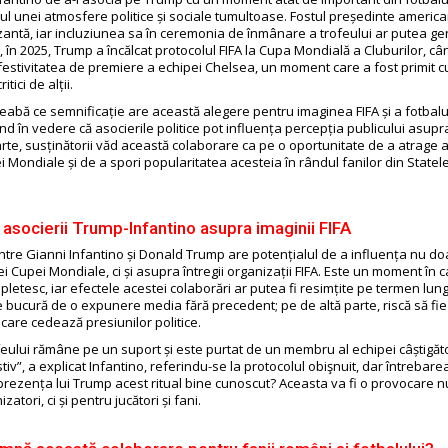
ul unei atmosfere politice și sociale tumultoase. Fostul președinte america
izantă, iar incluziunea sa în ceremonia de înmânare a trofeului ar putea ge
, în 2025, Trump a încălcat protocolul FIFA la Cupa Mondială a Cluburilor, câ
a festivitatea de premiere a echipei Chelsea, un moment care a fost primit 
ritici de alții.
ntreabă ce semnificație are această alegere pentru imaginea FIFA și a fotbalu
d în vedere că asocierile politice pot influența percepția publicului asupra
arte, susținătorii văd această colaborare ca pe o oportunitate de a atrage 
 Mondiale și de a spori popularitatea acesteia în rândul fanilor din Statele
 asocierii Trump-Infantino asupra imaginii FIFA
ntre Gianni Infantino și Donald Trump are potențialul de a influența nu do
i Cupei Mondiale, ci și asupra întregii organizații FIFA. Este un moment în c
mpletesc, iar efectele acestei colaborări ar putea fi resimțite pe termen lun
se bucură de o expunere media fără precedent; pe de altă parte, riscă să fi
 care cedează presiunilor politice.
ofeului rămâne pe un suport și este purtat de un membru al echipei câștigă
iv”, a explicat Infantino, referindu-se la protocolul obişnuit, dar întrebare
prezența lui Trump acest ritual bine cunoscut? Aceasta va fi o provocare 
atori, ci și pentru jucători și fani.