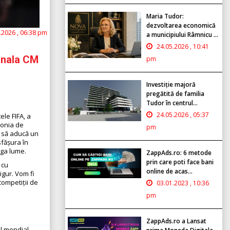
Maria Tudor:
dezvoltarea economică
.2026 , 06:38 pm
a municipiului Râmnicu ...
24.05.2026 , 10:41
finala CM
pm
Investiție majoră
pregătită de familia
6
Tudor în centrul...
24.05.2026 , 05:37
ele FIFA, a
monia de
pm
 să aducă un
sfășura în
aga lume.
ZappAds.ro: 6 metode
prin care poti face bani
 cu
online de acas...
igur. Vom fi
competiții de
03.01.2023 , 10:36
pm
ZappAds.ro a Lansat
ul mondial