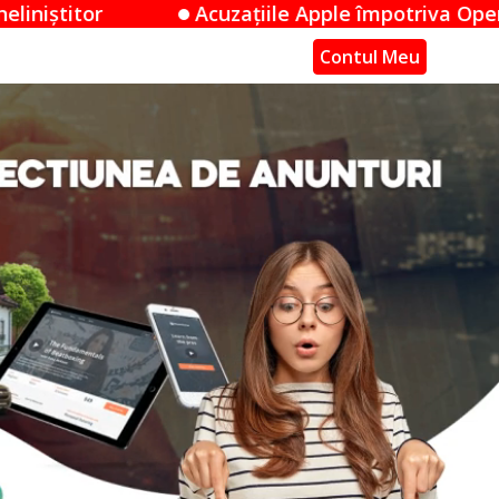
zațiile Apple împotriva OpenAI: O dispută de secre
Contul Meu