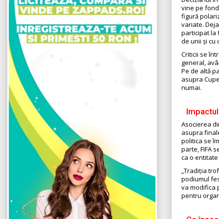
vine pe fond
figură polar
variate. Deja
participat l
de unii și cu c
Criticii se î
general, avân
Pe de altă p
asupra Cupei
numai.
Impactul
Asocierea di
asupra finale
politica se î
parte, FIFA 
ca o entitate
„Tradiția tr
podiumul fest
va modifica 
pentru organiz