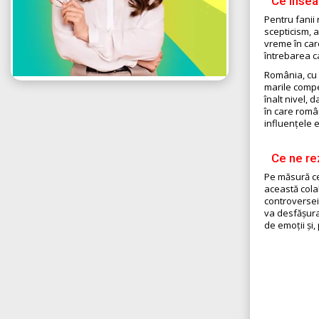
Ce însea
Pentru fanii 
scepticism, a
vreme în care
întrebarea c
România, cu 
marile compet
înalt nivel, 
în care român
influențele 
Ce ne rez
Pe măsură ce
această colab
controversei
va desfășura
de emoții și,