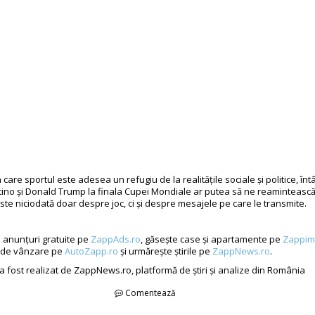
n care sportul este adesea un refugiu de la realitățile sociale și politice, înt
tino și Donald Trump la finala Cupei Mondiale ar putea să ne reamintească
ste niciodată doar despre joc, ci și despre mesajele pe care le transmite.
d anunțuri gratuite pe
ZappAds.ro
, găsește case și apartamente pe
Zappim
 de vânzare pe
AutoZapp.ro
și urmărește știrile pe
ZappNews.ro
.
 a fost realizat de ZappNews.ro, platformă de știri și analize din România
Comentează