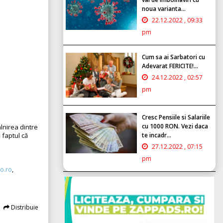
noua varianta...
22.12.2022 , 09:33
pm
Cum sa ai Sarbatori cu
Adevarat FERICITE!...
24.12.2022 , 02:57
pm
Cresc Pensiile si Salariile
cu 1000 RON. Vezi daca
âlnirea dintre
 faptul că
te incadr...
27.12.2022 , 07:15
pm
o.ro
,
Distribuie