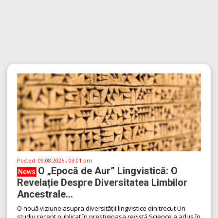
Posted:
09.08.2026 , 03:01 pm
O „Epocă de Aur” Lingvistică: O
News
Revelație Despre Diversitatea Limbilor
Ancestrale...
O nouă viziune asupra diversității lingvistice din trecut Un
studiu recent publicat în prestigioasa revistă Science a adus în