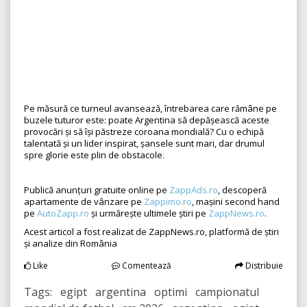
Pe măsură ce turneul avansează, întrebarea care rămâne pe
buzele tuturor este: poate Argentina să depășească aceste
provocări și să își păstreze coroana mondială? Cu o echipă
talentată și un lider inspirat, șansele sunt mari, dar drumul
spre glorie este plin de obstacole.
Publică anunțuri gratuite online pe
ZappAds.ro
, descoperă
apartamente de vânzare pe
Zappimo.ro
, mașini second hand
pe
AutoZapp.ro
și urmărește ultimele știri pe
ZappNews.ro
.
Acest articol a fost realizat de ZappNews.ro, platformă de știri
și analize din România
Like
Comentează
Distribuie
Tags: egipt argentina optimi campionatul