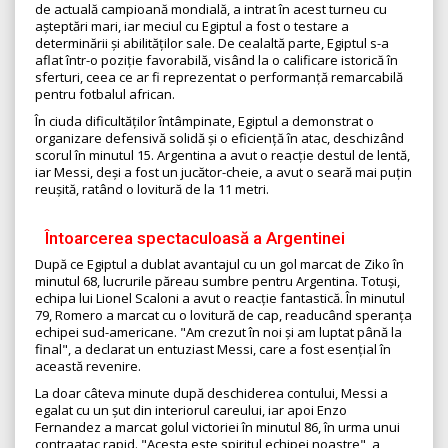
de actuală campioană mondială, a intrat în acest turneu cu
așteptări mari, iar meciul cu Egiptul a fost o testare a
determinării și abilităților sale. De cealaltă parte, Egiptul s-a
aflat într-o poziție favorabilă, visând la o calificare istorică în
sferturi, ceea ce ar fi reprezentat o performanță remarcabilă
pentru fotbalul african.
În ciuda dificultăților întâmpinate, Egiptul a demonstrat o
organizare defensivă solidă și o eficiență în atac, deschizând
scorul în minutul 15. Argentina a avut o reacție destul de lentă,
iar Messi, deși a fost un jucător-cheie, a avut o seară mai puțin
reușită, ratând o lovitură de la 11 metri.
Întoarcerea spectaculoasă a Argentinei
După ce Egiptul a dublat avantajul cu un gol marcat de Ziko în
minutul 68, lucrurile păreau sumbre pentru Argentina. Totuși,
echipa lui Lionel Scaloni a avut o reacție fantastică. În minutul
79, Romero a marcat cu o lovitură de cap, readucând speranța
echipei sud-americane. "Am crezut în noi și am luptat până la
final", a declarat un entuziast Messi, care a fost esențial în
această revenire.
La doar câteva minute după deschiderea contului, Messi a
egalat cu un șut din interiorul careului, iar apoi Enzo
Fernandez a marcat golul victoriei în minutul 86, în urma unui
contraatac rapid. "Acesta este spiritul echipei noastre", a