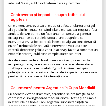
adăugat Messi, subliniind determinarea jucătorilor.
Controversa și impactul asupra fotbalului
egiptean
Un moment controversat al meciului a fost anularea unui gol
al Egiptului în minutul 58, când Ziko a marcat, dar reușita a fost
anulată de VAR pentru un fault anterior. Decizia a generat
discuții intense pe rețelele sociale, unii susținând că
intervenția VAR a fost corectă, în timp ce alții au considerat că
nu ar fi trebuit să fie anulată. "Intervenția VAR-ului este
corectă, deoarece golul a venit în aceeași fază", a comentat un
expert în arbitraj, subliniind complexitatea situației.
Aceste evenimente au lăsat o amprentă asupra moralului
echipei egiptene, care a avut ocazia de a face istorie, dar a
fost împiedicată de mici detalii. Egiptul rămâne o echipă cu
potențial mare, iar acest meci le va oferi experiența necesară
pentru viitoarele competiții internaționale.
Ce urmează pentru Argentina în Cupa Mondială
Cu această victorie dramatică, Argentina se pregătește să se
confrunte cu învingătoarea meciului dintre Elveția și Columbia
în sferturile de finală. Fanii argentini sunt încredințați că