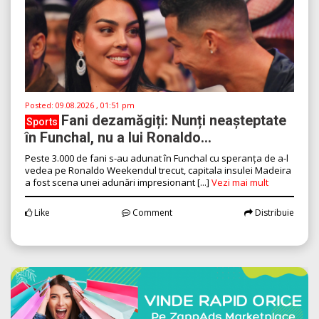
Posted:
09.08.2026 , 01:51 pm
Fani dezamăgiți: Nunți neașteptate
Sports
în Funchal, nu a lui Ronaldo...
Peste 3.000 de fani s-au adunat în Funchal cu speranța de a-l
vedea pe Ronaldo Weekendul trecut, capitala insulei Madeira
a fost scena unei adunări impresionant [...]
Vezi mai mult
Like
Comment
Distribuie