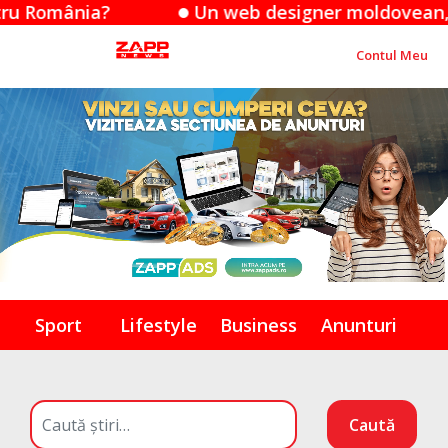
Un web designer moldovean, în centrul suspendări
Contul Meu
Sport
Lifestyle
Business
Anunturi
Caută