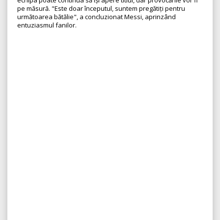
echipa poate continua să își apere titlul, dar provocările vor fi
pe măsură. "Este doar începutul, suntem pregătiți pentru
următoarea bătălie", a concluzionat Messi, aprinzând
entuziasmul fanilor.