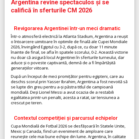
Argentina revine spectaculos și se
califică în sferturile CM 2026
Revigorarea Argentinei într-un meci dramatic
Într-o atmosferă electrică la Atlanta Stadium, Argentina a reușit
o întoarcere uimitoare în optimile de finală ale Cupei Mondiale
2026, învingând Egiptul cu 3-2, după ce, cu doar 11 minute
înainte de final, se afla în spatele scorului, 0-2. Această victorie
nu doar că asigură locul Argentinei în sferturile turneului, dar
aduce și o poveste captivantă, demnă de a fi împărtășită
generațiilor viitoare.
După un început de meci promițător pentru egipteni, care au
deschis scorul prin Yasser Ibrahim, Argentina a fost nevoită să
se lupte din greu pentru a-și păstra titlul de campioană
mondială. Deși Lionel Messi a avut ocazia de a restabili
egalitatea printr-un penalti, acesta a ratat, iar tensiunea a
crescut pe teren.
Contextul competiției și parcursul echipelor
Cupa Mondială de Fotbal 2026 se desfășoară în Statele Unite,
Mexic și Canada, fiind un eveniment de amploare care
reunește cele mai bune echipe din lume. Argentina, în calitate