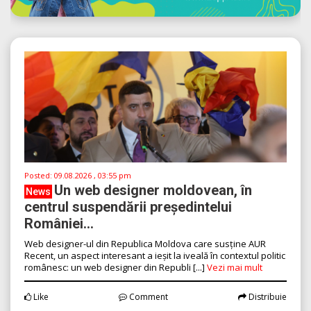
Posted:
09.08.2026 , 03:55 pm
Un web designer moldovean, în
News
centrul suspendării președintelui
României...
Web designer-ul din Republica Moldova care susține AUR
Recent, un aspect interesant a ieșit la iveală în contextul politic
românesc: un web designer din Republi [...]
Vezi mai mult
Like
Comment
Distribuie