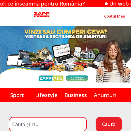
ă pentru România?
Un web designer moldovea
Contul Meu
Sport
Lifestyle
Business
Anunturi
Caută