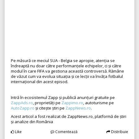
Pe măsură ce meciul SUA - Belgia se apropie, atenția se
îndreaptă nu doar către performanțele echipelor, ci și către
modul în care FIFA va gestiona această controversă. Rămâne
de văzut cum va evolua situația și ce lecții va învăța fotbalul
internațional din acest episod.
Intră în ecosistemul Zapp și publică anunțuri gratuite pe
ZappAds.ro
, proprietăți pe
Zappimo.ro
, autoturisme pe
AutoZapp.ro
și citește știri pe
ZappNews.ro
.
Acest articol a fost realizat de ZappNews.ro, platformă de știri
și analize din România
Like
Comentează
Distribuie