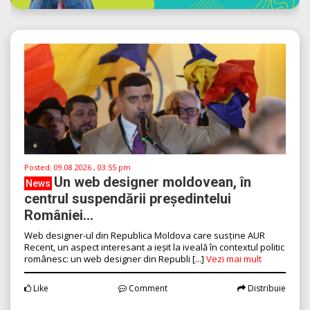
Posted:
09.08.2026 , 03:55 pm
Un web designer moldovean, în
News
centrul suspendării președintelui
României...
Web designer-ul din Republica Moldova care susține AUR
Recent, un aspect interesant a ieșit la iveală în contextul politic
românesc: un web designer din Republi [...]
Vezi mai mult
Like
Comment
Distribuie