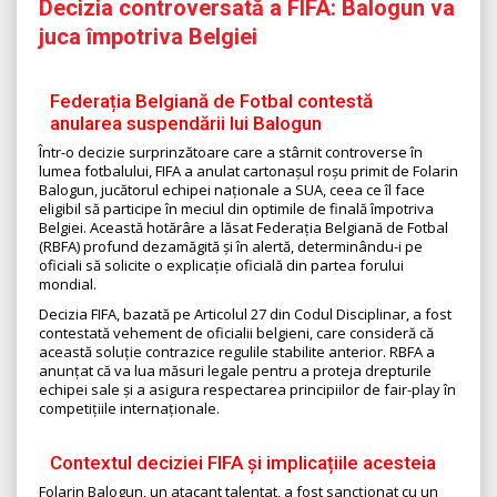
Decizia controversată a FIFA: Balogun va
juca împotriva Belgiei
Federația Belgiană de Fotbal contestă
anularea suspendării lui Balogun
Într-o decizie surprinzătoare care a stârnit controverse în
lumea fotbalului, FIFA a anulat cartonașul roșu primit de Folarin
Balogun, jucătorul echipei naționale a SUA, ceea ce îl face
eligibil să participe în meciul din optimile de finală împotriva
Belgiei. Această hotărâre a lăsat Federația Belgiană de Fotbal
(RBFA) profund dezamăgită și în alertă, determinându-i pe
oficiali să solicite o explicație oficială din partea forului
mondial.
Decizia FIFA, bazată pe Articolul 27 din Codul Disciplinar, a fost
contestată vehement de oficialii belgieni, care consideră că
această soluție contrazice regulile stabilite anterior. RBFA a
anunțat că va lua măsuri legale pentru a proteja drepturile
echipei sale și a asigura respectarea principiilor de fair-play în
competițiile internaționale.
Contextul deciziei FIFA și implicațiile acesteia
Folarin Balogun, un atacant talentat, a fost sancționat cu un