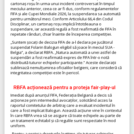
cartonaș roșu în urma unui incident controversat în timpul
meciului anterior, ceea ce ar fi dus, conform regulamentelor
FIFA și ale Cupei Mondiale 2026, la suspendarea sa automată
pentru următorul meci. Conform Articolului 66,4 din Codul
Disciplinar, un cartonaș roșu implică întotdeauna o
suspendare, iar această regulă a fost reafirmată de FIFA în
repetate rânduri, chiar înainte de începerea competiției.
„Suntem șocați de decizia FIFA de a-l declara pe jucătorul
suspendat Folarin Balogun eligibil să joace în meciul SUA -
Belgia”, a declarat RBFA. „Natura automată a unei astfel de
suspendări a fost reafirmată expres de FIFA într-o notă
distribuită tuturor echipelor participante.” Aceste declarații
subliniază nemulțumirea oficialilor belgieni, care consideră că
integritatea competiției este în pericol.
RBFA acționează pentru a proteja fair-play-ul
Imediat după anunțul FIFA, Federația Belgiană a decis să
acționeze prin intermediul avocaților, solicitând acces la
raportul comitetului de arbitraj care a evaluat incidentul în
care a fost implicat Balogun. Această acțiune vine în contextul
în care RBFA vrea să se asigure că toate echipele au parte de
un tratament echitabil și că regulile sunt respectate în mod
uniform.
„Pentru a proteja drepturile legitime ale tuturor echipelor