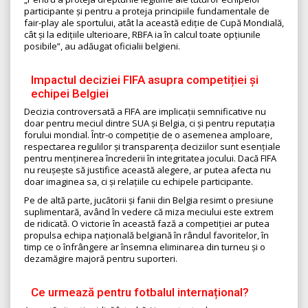
participante și pentru a proteja principiile fundamentale de
fair-play ale sportului, atât la această ediție de Cupă Mondială,
cât și la edițiile ulterioare, RBFA ia în calcul toate opțiunile
posibile”, au adăugat oficialii belgieni.
Impactul deciziei FIFA asupra competiției și
echipei Belgiei
Decizia controversată a FIFA are implicații semnificative nu
doar pentru meciul dintre SUA și Belgia, ci și pentru reputația
forului mondial. Într-o competiție de o asemenea amploare,
respectarea regulilor și transparența deciziilor sunt esențiale
pentru menținerea încrederii în integritatea jocului. Dacă FIFA
nu reușește să justifice această alegere, ar putea afecta nu
doar imaginea sa, ci și relațiile cu echipele participante.
Pe de altă parte, jucătorii și fanii din Belgia resimt o presiune
suplimentară, având în vedere că miza meciului este extrem
de ridicată. O victorie în această fază a competiției ar putea
propulsa echipa națională belgiană în rândul favoritelor, în
timp ce o înfrângere ar însemna eliminarea din turneu și o
dezamăgire majoră pentru suporteri.
Ce urmează pentru fotbalul internațional?