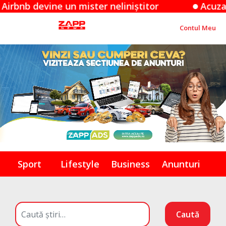
vine un mister neliniștitor
Acuzațiile Appl
Contul Meu
Sport
Lifestyle
Business
Anunturi
Caută