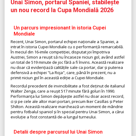
Unai Simon, portarul Spaniei, stabilește
un nou record la Cupa Mondială 2026
Un parcurs impresionant în istoria Cupei
Mondiale
Recent, Unai Simon, portarul echipei naționale a Spaniei, a
intrat în istoria Cupei Mondiale cu o performanță remarcabilă.
În meciul din 16-imile competiției, disputat joi împotriva
Austriei, Simon a reușit să nu încaseze niciun gol, având astfel
un total de 519 minute de joc fără a fi învins. Această realizare
nu doar că evidențiază calitățile sale ca portar, dar și puterea
defensivă a echipei "La Roja", care, până în prezent, nu a
primit niciun gol în această ediție a Cupei Mondiale.
Recordul precedent de invincibilitate a fost deținut de italianul
Walter Zenga, care a reușit 517 minute fără goluri în 1990.
Performanța lui Simon depășește astfel nu doar acest record,
ci și pe cele ale altor mari portari, precum Iker Casillas și Peter
Shilton. Această realizare marchează un moment de mândrie
pentru fotbalul spaniol și în special pentru Unai Simon, a cărui
evoluție a fost constantă de-a lungul turneului.
Detalii despre parcursul lui Unai Simon