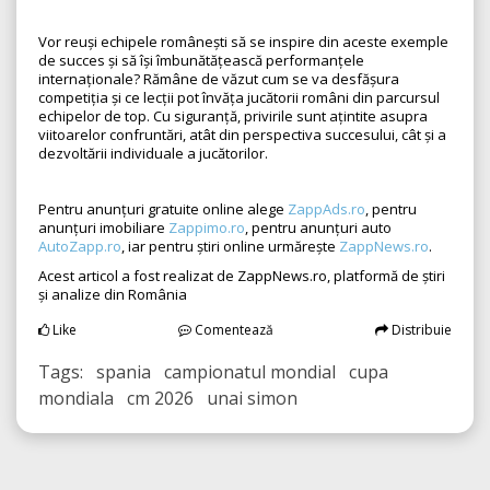
Vor reuși echipele românești să se inspire din aceste exemple
de succes și să își îmbunătățească performanțele
internaționale? Rămâne de văzut cum se va desfășura
competiția și ce lecții pot învăța jucătorii români din parcursul
echipelor de top. Cu siguranță, privirile sunt ațintite asupra
viitoarelor confruntări, atât din perspectiva succesului, cât și a
dezvoltării individuale a jucătorilor.
Pentru anunțuri gratuite online alege
ZappAds.ro
, pentru
anunțuri imobiliare
Zappimo.ro
, pentru anunțuri auto
AutoZapp.ro
, iar pentru știri online urmărește
ZappNews.ro
.
Acest articol a fost realizat de ZappNews.ro, platformă de știri
și analize din România
Like
Comentează
Distribuie
Tags: spania campionatul mondial cupa
mondiala cm 2026 unai simon