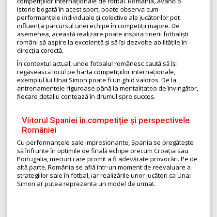
competițiilor internaționale de fotbal. România, având o
istorie bogată în acest sport, poate observa cum
performanțele individuale și colective ale jucătorilor pot
influența parcursul unei echipe în competiții majore. De
asemenea, această realizare poate inspira tinerii fotbaliști
români să aspire la excelență și să își dezvolte abilitățile în
direcția corectă.
În contextul actual, unde fotbalul românesc caută să își
regăsească locul pe harta competițiilor internaționale,
exemplul lui Unai Simon poate fi un ghid valoros. De la
antrenamentele riguroase până la mentalitatea de învingător,
fiecare detaliu contează în drumul spre succes.
Viitorul Spaniei în competiție și perspectivele
României
Cu performanțele sale impresionante, Spania se pregătește
să înfrunte în optimile de finală echipe precum Croația sau
Portugalia, meciuri care promit a fi adevărate provocări. Pe de
altă parte, România se află într-un moment de reevaluare a
strategiilor sale în fotbal, iar realizările unor jucători ca Unai
Simon ar putea reprezenta un model de urmat.