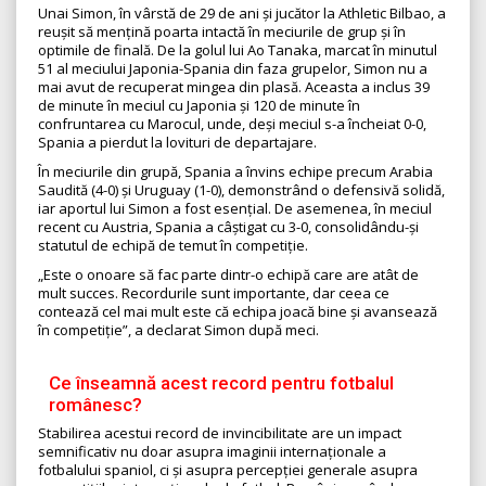
Unai Simon, în vârstă de 29 de ani și jucător la Athletic Bilbao, a
reușit să mențină poarta intactă în meciurile de grup și în
optimile de finală. De la golul lui Ao Tanaka, marcat în minutul
51 al meciului Japonia-Spania din faza grupelor, Simon nu a
mai avut de recuperat mingea din plasă. Aceasta a inclus 39
de minute în meciul cu Japonia și 120 de minute în
confruntarea cu Marocul, unde, deși meciul s-a încheiat 0-0,
Spania a pierdut la lovituri de departajare.
În meciurile din grupă, Spania a învins echipe precum Arabia
Saudită (4-0) și Uruguay (1-0), demonstrând o defensivă solidă,
iar aportul lui Simon a fost esențial. De asemenea, în meciul
recent cu Austria, Spania a câștigat cu 3-0, consolidându-și
statutul de echipă de temut în competiție.
„Este o onoare să fac parte dintr-o echipă care are atât de
mult succes. Recordurile sunt importante, dar ceea ce
contează cel mai mult este că echipa joacă bine și avansează
în competiție”, a declarat Simon după meci.
Ce înseamnă acest record pentru fotbalul
românesc?
Stabilirea acestui record de invincibilitate are un impact
semnificativ nu doar asupra imaginii internaționale a
fotbalului spaniol, ci și asupra percepției generale asupra