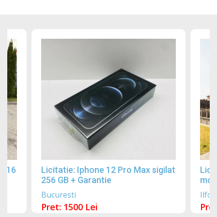
2016
Licitatie: Iphone 12 Pro Max sigilat
Lici
256 GB + Garantie
mobi
Bucuresti
Ilfov
Pret: 1500 Lei
Pret