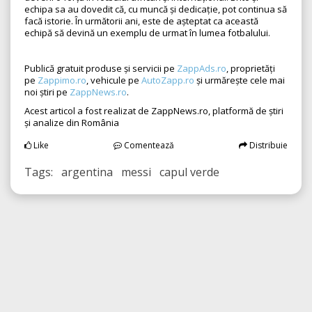
echipa sa au dovedit că, cu muncă și dedicație, pot continua să
facă istorie. În următorii ani, este de așteptat ca această
echipă să devină un exemplu de urmat în lumea fotbalului.
Publică gratuit produse și servicii pe
ZappAds.ro
, proprietăți
pe
Zappimo.ro
, vehicule pe
AutoZapp.ro
și urmărește cele mai
noi știri pe
ZappNews.ro
.
Acest articol a fost realizat de ZappNews.ro, platformă de știri
și analize din România
Like
Comentează
Distribuie
Tags: argentina messi capul verde