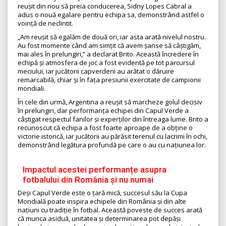
reușit din nou să preia conducerea, Sidny Lopes Cabral a
adus o nouă egalare pentru echipa sa, demonstrând astfel o
voință de neclintit.
„Am reușit să egalăm de două ori, iar asta arată nivelul nostru.
Au fost momente când am simțit că avem șanse să câștigăm,
mai ales în prelungiri,” a declarat Brito. Această încredere în
echipă și atmosfera de joc a fost evidentă pe tot parcursul
meciului, iar jucătorii capverdeni au arătat o dăruire
remarcabilă, chiar și în fața presiunii exercitate de campionii
mondiali.
În cele din urmă, Argentina a reușit să marcheze golul decisiv
în prelungiri, dar performanța echipei din Capul Verde a
câștigat respectul fanilor și experților din întreaga lume. Brito a
recunoscut că echipa a fost foarte aproape de a obține o
victorie istorică, iar jucătorii au părăsit terenul cu lacrimi în ochi,
demonstrând legătura profundă pe care o au cu națiunea lor.
Impactul acestei performanțe asupra
fotbalului din România și nu numai
Deși Capul Verde este o țară mică, succesul său la Cupa
Mondială poate inspira echipele din România și din alte
națiuni cu tradiție în fotbal. Această poveste de succes arată
că munca asiduă, unitatea și determinarea pot depăși