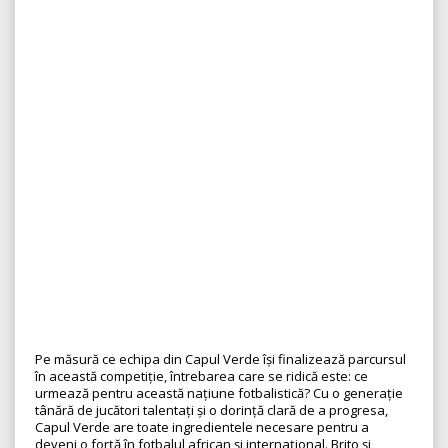
Pe măsură ce echipa din Capul Verde își finalizează parcursul
în această competiție, întrebarea care se ridică este: ce
urmează pentru această națiune fotbalistică? Cu o generație
tânără de jucători talentați și o dorință clară de a progresa,
Capul Verde are toate ingredientele necesare pentru a
deveni o forță în fotbalul african și internațional. Brito și