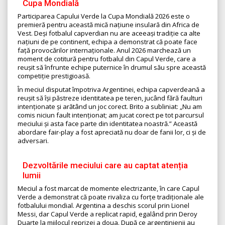
Cupa Mondială
Participarea Capului Verde la Cupa Mondială 2026 este o
premieră pentru această mică națiune insulară din Africa de
Vest. Deși fotbalul capverdian nu are aceeași tradiție ca alte
națiuni de pe continent, echipa a demonstrat că poate face
față provocărilor internaționale. Anul 2026 marchează un
moment de cotitură pentru fotbalul din Capul Verde, care a
reușit să înfrunte echipe puternice în drumul său spre această
competiție prestigioasă.
În meciul disputat împotriva Argentinei, echipa capverdeană a
reușit să își păstreze identitatea pe teren, jucând fără faulturi
intenționate și arătând un joc corect. Brito a subliniat: „Nu am
comis niciun fault intenționat; am jucat corect pe tot parcursul
meciului și asta face parte din identitatea noastră.” Această
abordare fair-play a fost apreciată nu doar de fanii lor, ci și de
adversari.
Dezvoltările meciului care au captat atenția
lumii
Meciul a fost marcat de momente electrizante, în care Capul
Verde a demonstrat că poate rivaliza cu forțe tradiționale ale
fotbalului mondial. Argentina a deschis scorul prin Lionel
Messi, dar Capul Verde a replicat rapid, egalând prin Deroy
Duarte la mijlocul reprizei a doua. După ce argentinienii au