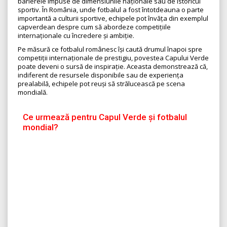
barierele impuse de dimensiunile naționale sau de istoricul
sportiv. În România, unde fotbalul a fost întotdeauna o parte
importantă a culturii sportive, echipele pot învăța din exemplul
capverdean despre cum să abordeze competițiile
internaționale cu încredere și ambiție.
Pe măsură ce fotbalul românesc își caută drumul înapoi spre
competiții internaționale de prestigiu, povestea Capului Verde
poate deveni o sursă de inspirație. Aceasta demonstrează că,
indiferent de resursele disponibile sau de experiența
prealabilă, echipele pot reuși să strălucească pe scena
mondială.
Ce urmează pentru Capul Verde și fotbalul
mondial?