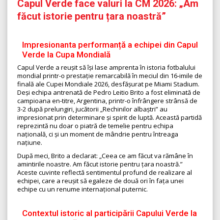
Capul Verde face valuri la CM 2026: „Am
făcut istorie pentru țara noastră”
Impresionanta performanță a echipei din Capul
Verde la Cupa Mondială
Capul Verde a reușit să își lase amprenta în istoria fotbalului
mondial printr-o prestație remarcabilă în meciul din 16-imile de
finală ale Cupei Mondiale 2026, desfășurat pe Miami Stadium.
Deși echipa antrenată de Pedro Leitio Brito a fost eliminată de
campioana en-titre, Argentina, printr-o înfrângere strânsă de
3-2 după prelungiri, jucătorii „Rechinilor albaștri” au
impresionat prin determinare și spirit de luptă. Această partidă
reprezintă nu doar o piatră de temelie pentru echipa
națională, ci și un moment de mândrie pentru întreaga
națiune.
După meci, Brito a declarat: „Ceea ce am făcut va rămâne în
amintirile noastre. Am făcut istorie pentru țara noastră.”
Aceste cuvinte reflectă sentimentul profund de realizare al
echipei, care a reușit să egaleze de două ori în fața unei
echipe cu un renume internațional puternic.
Contextul istoric al participării Capului Verde la