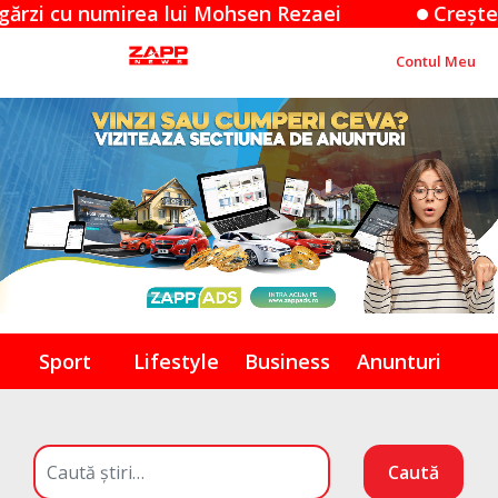
 numirea lui Mohsen Rezaei
Creșterea prețu
Contul Meu
Sport
Lifestyle
Business
Anunturi
Caută