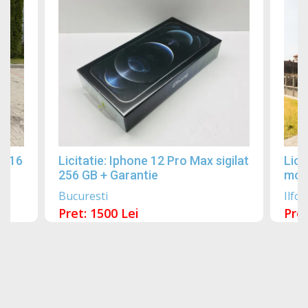
2016
Licitatie: Iphone 12 Pro Max sigilat
Lici
256 GB + Garantie
mobi
Bucuresti
Ilfov
Pret: 1500 Lei
Pret