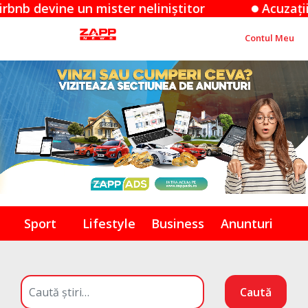
ne un mister neliniștitor
Acuzațiile Apple 
Contul Meu
Sport
Lifestyle
Business
Anunturi
Caută