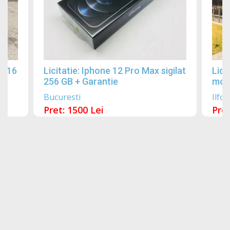
2016
Licitatie: Iphone 12 Pro Max sigilat
Lici
256 GB + Garantie
mobi
Bucuresti
Ilfov
Pret: 1500 Lei
Pret