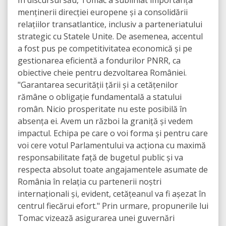
În discursul său, Tomac a subliniat importanța
menținerii direcției europene și a consolidării
relațiilor transatlantice, inclusiv a parteneriatului
strategic cu Statele Unite. De asemenea, accentul
a fost pus pe competitivitatea economică și pe
gestionarea eficientă a fondurilor PNRR, ca
obiective cheie pentru dezvoltarea României.
"Garantarea securității țării și a cetățenilor
rămâne o obligație fundamentală a statului
român. Nicio prosperitate nu este posibilă în
absența ei. Avem un război la graniță și vedem
impactul. Echipa pe care o voi forma și pentru care
voi cere votul Parlamentului va acționa cu maximă
responsabilitate față de bugetul public și va
respecta absolut toate angajamentele asumate de
România în relația cu partenerii noștri
internaționali și, evident, cetățeanul va fi așezat în
centrul fiecărui efort." Prin urmare, propunerile lui
Tomac vizează asigurarea unei guvernări