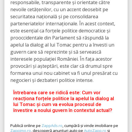
responsabile, transparente și orientate către
nevoile cetățenilor, cu un accent deosebit pe
securitatea națională și pe consolidarea
parteneriatelor internaționale. În acest context,
este esențial ca forțele politice democratice și
prooccidentale din Parlament să răspundă la
apelul la dialog al lui Tomac pentru a învesti un
guvern care să reprezinte și să servească
interesele populației României. În fața acestor
provocări și așteptări, este clar că drumul spre
formarea unui nou cabinet va fi unul presărat cu
negocieri și dezbateri politice intense.
Întrebarea care se ridică este: Cum vor
reacționa forțele politice la apelul la dialog al
lui Tomac și cum va evolua procesul de
învestire a noului guvern în contextul actual?
Publică online pe
ZappAds.ro
, cumpără și vinde imobiliare pe
Zappimo.ro
, descoperă anunțuri auto pe
AutoZapp.ro
și