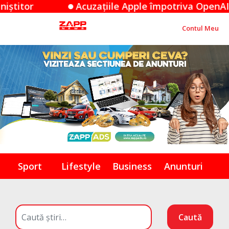
ațiile Apple împotriva OpenAI: O dispută de secrete
Contul Meu
Sport
Lifestyle
Business
Anunturi
Caută