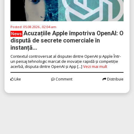
Posted:
05.08.2026 , 02:04 am
Acuzațiile Apple împotriva OpenAI: O
News
dispută de secrete comerciale în
instanță...
Contextul controversat al disputei dintre OpenAI și Apple Într-
un peisaj tehnologic marcat de inovație rapidă și competiție
acerbă, disputa dintre OpenAI și App [...]
Vezi mai mult
Like
Comment
Distribuie