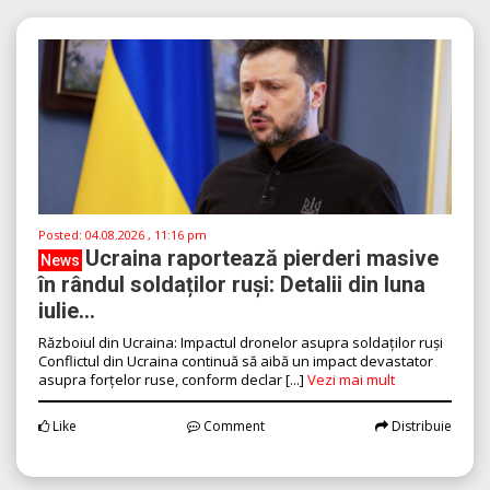
Posted:
04.08.2026 , 11:16 pm
Ucraina raportează pierderi masive
News
în rândul soldaților ruși: Detalii din luna
iulie...
Războiul din Ucraina: Impactul dronelor asupra soldaților ruși
Conflictul din Ucraina continuă să aibă un impact devastator
asupra forțelor ruse, conform declar [...]
Vezi mai mult
Like
Comment
Distribuie