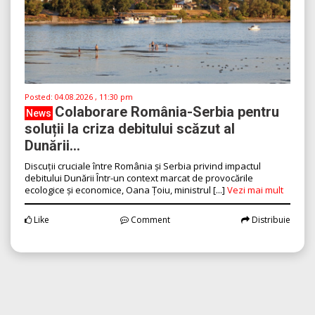
Posted:
04.08.2026 , 11:30 pm
Colaborare România-Serbia pentru
News
soluții la criza debitului scăzut al
Dunării...
Discuții cruciale între România și Serbia privind impactul
debitului Dunării Într-un context marcat de provocările
ecologice și economice, Oana Țoiu, ministrul [...]
Vezi mai mult
Like
Comment
Distribuie