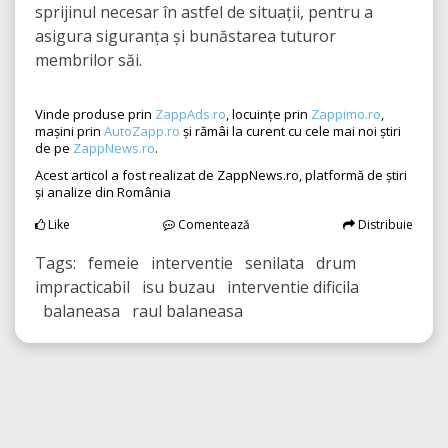
sprijinul necesar în astfel de situații, pentru a
asigura siguranța și bunăstarea tuturor
membrilor săi.
Vinde produse prin
ZappAds.ro
, locuințe prin
Zappimo.ro
,
mașini prin
AutoZapp.ro
și rămâi la curent cu cele mai noi știri
de pe
ZappNews.ro
.
Acest articol a fost realizat de ZappNews.ro, platformă de știri
și analize din România
Like
Comentează
Distribuie
Tags: femeie interventie senilata drum
impracticabil isu buzau interventie dificila
balaneasa raul balaneasa