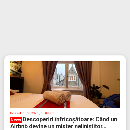
Posted:
05.08.2026 , 03:09 am
Descoperiri înfricoșătoare: Când un
News
Airbnb devine un mister neliniștitor...