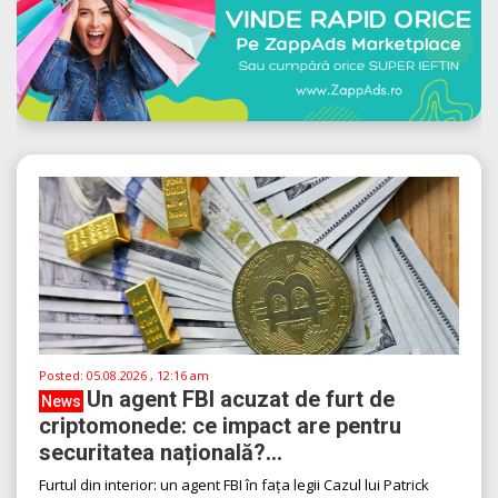
Posted:
05.08.2026 , 12:16 am
Un agent FBI acuzat de furt de
News
criptomonede: ce impact are pentru
securitatea națională?...
Furtul din interior: un agent FBI în fața legii Cazul lui Patrick