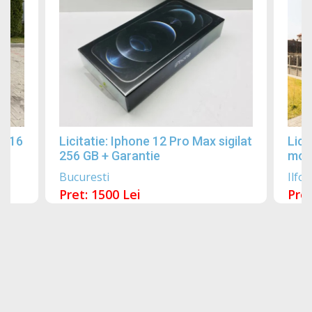
2016
Licitatie: Iphone 12 Pro Max sigilat
Lici
256 GB + Garantie
mobi
Bucuresti
Ilfov
Pret: 1500 Lei
Pret