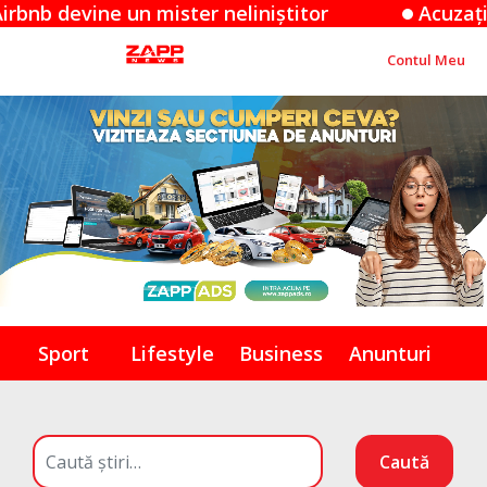
ine un mister neliniștitor
Acuzațiile Apple
Contul Meu
Sport
Lifestyle
Business
Anunturi
Caută