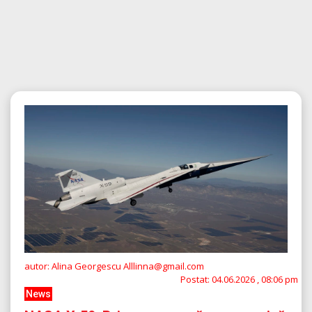
autor: Alina Georgescu Alllinna@gmail.com
Postat:
04.06.2026 , 08:06 pm
News