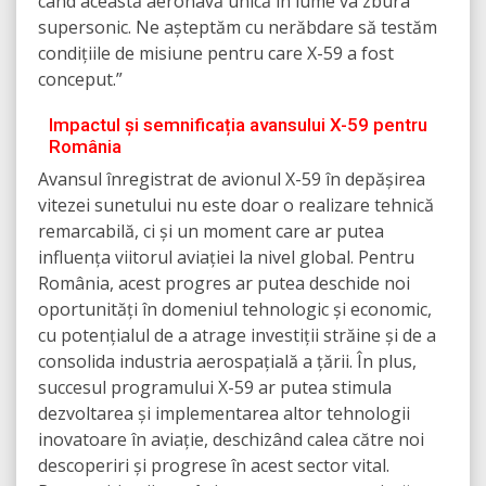
când această aeronavă unică în lume va zbura
supersonic. Ne așteptăm cu nerăbdare să testăm
condițiile de misiune pentru care X-59 a fost
conceput.”
Impactul și semnificația avansului X-59 pentru
România
Avansul înregistrat de avionul X-59 în depășirea
vitezei sunetului nu este doar o realizare tehnică
remarcabilă, ci și un moment care ar putea
influența viitorul aviației la nivel global. Pentru
România, acest progres ar putea deschide noi
oportunități în domeniul tehnologic și economic,
cu potențialul de a atrage investiții străine și de a
consolida industria aerospațială a țării. În plus,
succesul programului X-59 ar putea stimula
dezvoltarea și implementarea altor tehnologii
inovatoare în aviație, deschizând calea către noi
descoperiri și progrese în acest sector vital.