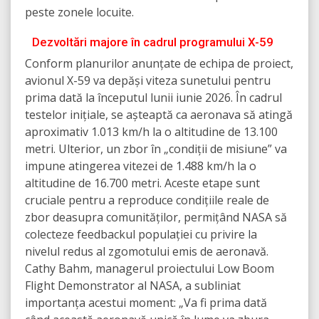
peste zonele locuite.
Dezvoltări majore în cadrul programului X-59
Conform planurilor anunțate de echipa de proiect,
avionul X-59 va depăși viteza sunetului pentru
prima dată la începutul lunii iunie 2026. În cadrul
testelor inițiale, se așteaptă ca aeronava să atingă
aproximativ 1.013 km/h la o altitudine de 13.100
metri. Ulterior, un zbor în „condiții de misiune” va
impune atingerea vitezei de 1.488 km/h la o
altitudine de 16.700 metri. Aceste etape sunt
cruciale pentru a reproduce condițiile reale de
zbor deasupra comunităților, permițând NASA să
colecteze feedbackul populației cu privire la
nivelul redus al zgomotului emis de aeronavă.
Cathy Bahm, managerul proiectului Low Boom
Flight Demonstrator al NASA, a subliniat
importanța acestui moment: „Va fi prima dată