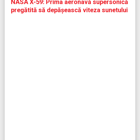
NASA X-59: Prima aeronavă supersonică
pregătită să depășească viteza sunetului