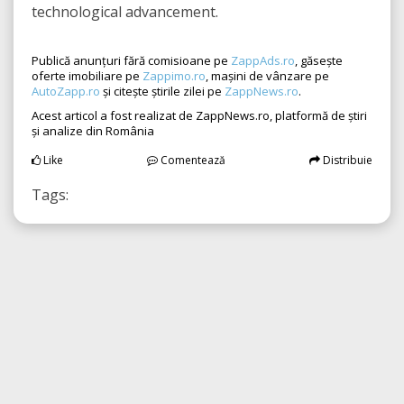
technological advancement.
Publică anunțuri fără comisioane pe
ZappAds.ro
, găsește
oferte imobiliare pe
Zappimo.ro
, mașini de vânzare pe
AutoZapp.ro
și citește știrile zilei pe
ZappNews.ro
.
Acest articol a fost realizat de ZappNews.ro, platformă de știri
și analize din România
Like
Comentează
Distribuie
Tags: