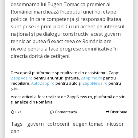
desemnarea lui Eugen Tomac ca premier al
României marchează începutul unei noi etape
politice, în care competența și responsabilitatea
sunt puse în prim-plan. Cu un accent pe interesul
național și pe dialogul constructiv, acest guvern
tehnic ar putea fi exact ceea ce România are
nevoie pentru a face progrese semnificative în
direcția dorită de cetățeni.
Descoperă platformele specializate din ecosistemul Zapp:
ZappAds.ro
pentru anunțuri gratuite,
Zappimo.ro
pentru
imobiliare,
AutoZapp.ro
pentru auto și
ZappNews.ro
pentru
știri.
Acest articol a fost realizat de ZappNews.ro, platformă de știri
și analize din România
Like
Comentează
Distribuie
Tags: guvern cotroceni eugen tomac nicusor
dan