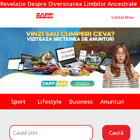
ie Despre Diversitatea Limbilor Ancestrale
Contul Meu
Sport
Lifestyle
Business
Anunturi
Caută