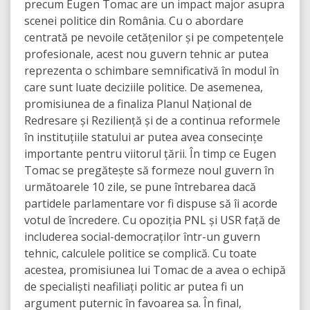
precum Eugen Tomac are un impact major asupra
scenei politice din România. Cu o abordare
centrată pe nevoile cetățenilor și pe competențele
profesionale, acest nou guvern tehnic ar putea
reprezenta o schimbare semnificativă în modul în
care sunt luate deciziile politice. De asemenea,
promisiunea de a finaliza Planul Național de
Redresare și Reziliență și de a continua reformele
în instituțiile statului ar putea avea consecințe
importante pentru viitorul țării. În timp ce Eugen
Tomac se pregătește să formeze noul guvern în
următoarele 10 zile, se pune întrebarea dacă
partidele parlamentare vor fi dispuse să îi acorde
votul de încredere. Cu opoziția PNL și USR față de
includerea social-democraților într-un guvern
tehnic, calculele politice se complică. Cu toate
acestea, promisiunea lui Tomac de a avea o echipă
de specialiști neafiliați politic ar putea fi un
argument puternic în favoarea sa. În final,