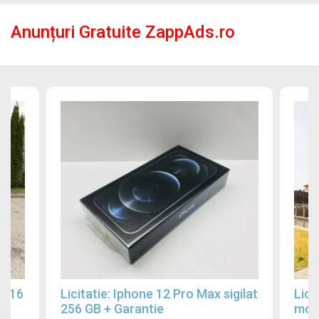
Anunțuri Gratuite ZappAds.ro
2016
Licitatie: Iphone 12 Pro Max sigilat
Lici
256 GB + Garantie
mobi