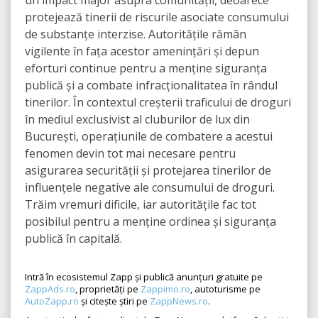
un impact major asupra comunității, deoarece
protejează tinerii de riscurile asociate consumului
de substanțe interzise. Autoritățile rămân
vigilente în fața acestor amenințări și depun
eforturi continue pentru a menține siguranța
publică și a combate infracționalitatea în rândul
tinerilor. În contextul creșterii traficului de droguri
în mediul exclusivist al cluburilor de lux din
București, operațiunile de combatere a acestui
fenomen devin tot mai necesare pentru
asigurarea securității și protejarea tinerilor de
influențele negative ale consumului de droguri.
Trăim vremuri dificile, iar autoritățile fac tot
posibilul pentru a menține ordinea și siguranța
publică în capitală.
Intră în ecosistemul Zapp și publică anunțuri gratuite pe
ZappAds.ro
, proprietăți pe
Zappimo.ro
, autoturisme pe
AutoZapp.ro
și citește știri pe
ZappNews.ro
.