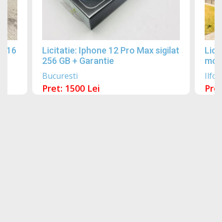
2016
Licitatie: Iphone 12 Pro Max sigilat
Lici
256 GB + Garantie
mobi
Bucuresti
Ilfov
Pret: 1500 Lei
Pret