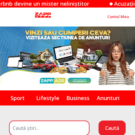
ne un mister neliniștitor
Acuzațiile Apple 
Contul Meu
Sport
Lifestyle
Business
Anunturi
Caută