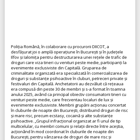
Poliția Română, în colaborare cu procurorii DIICOT, a
desfășurat joi o amplă operațiune în București și în județele
Ilfov și Ialomița pentru destructurarea unei rețele de trafic de
droguri care viza tineri cu venituri peste medie, participanți la
evenimente exclusiviste din Capitală. Gruparea de
criminalitate organizată era specializată în comercializarea de
droguri și substanțe psihoactive în cluburi, petreceri private și
festivaluri din Capitală. Anchetatorii au dezvăluit că rețeaua
era compusă din peste 30 de membri și s-a format în toamna
anului 2025, având ca principal obiectiv consumatorii tineri cu
venituri peste medie, care frecventau localuri de lux și
evenimente exclusiviste. Membrii grupării acționau concertat
în cluburile de noapte din București, distribuind droguri de risc
și mare risc, precum ecstasy, cocaină și alte substanțe
psihoactive. „Grupul infracțional organizat ar fi unul de tip
multicelular, cu membri comuni și relații directe între aceștia,
acționând în mod coordonat în cluburile de noapte din
București, pentru vânzarea de droguri de mare risc și