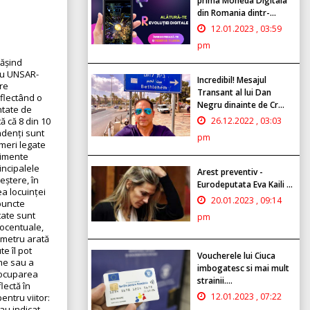
prima Moneda Digitala
din Romania dintr-...
12.01.2023 , 03:59
pm
pășind
tru UNSAR-
Incredibil! Mesajul
ere
Transant al lui Dan
eflectând o
Negru dinainte de Cr...
ntate de
 că 8 din 10
26.12.2022 , 03:03
ndenți sunt
pm
emeri legate
nimente
incipalele
Arest preventiv -
eștere, în
Eurodeputata Eva Kaili ...
ea locuinței
20.01.2023 , 09:14
 puncte
tate sunt
pm
rocentuale,
ometru arată
e îl pot
Voucherele lui Ciuca
eme sau a
imbogatesc si mai mult
reocuparea
strainii....
lectă în
12.01.2023 , 07:22
entru viitor:
au indicat