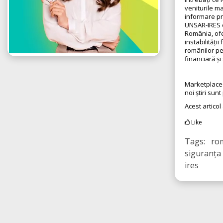
veniturile ma
informare pr
UNSAR-IRES es
România, ofe
instabilități
românilor pen
financiară ș
Marketplace
noi știri sun
Acest articol
Like
Tags: rom
siguranța 
ires