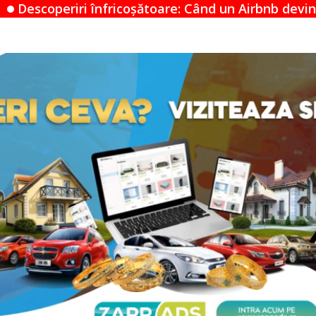
coșătoare: Când un Airbnb devine un mister neliniști