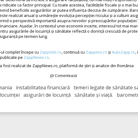
i ridicate ca factor principal. Cu toate acestea, facilitățile fiscale și o mai b
ivind beneficiile asigurărilor ar putea influența decizia de cumpărare. Bar
te realizat anual și urmărește evoluția percepției riscului și a culturii asig
rind o perspectivă importantă asupra nevoilor și preocupărilor populației 
i financiare. Așadar, în contextul unei economii incerte, interesul tot mai mar
tru asigurările de locuință și sănătate reflectă o dorință crescută de prote
i siguranță pe termen lung.
-ul complet începe cu
ZappAds.ro
, continuă cu
Zappimo.ro
și
AutoZapp.ro
,
t publicate pe
ZappNews.ro
.
 a fost realizat de ZappNews.ro, platformă de știri și analize din România
Comentează
ania instabilitatea financiară temeri legate de sănătate s
locuinței asigurări de locuință sănătate și viață. baromet