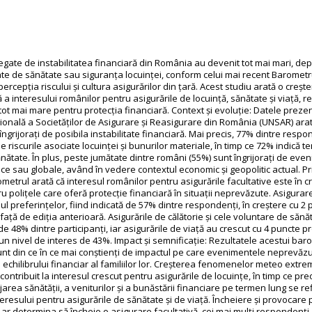
 legate de instabilitatea financiară din România au devenit tot mai mari, de
ate de sănătate sau siguranța locuinței, conform celui mai recent Barome
percepția riscului și cultura asigurărilor din țară. Acest studiu arată o creșt
 a interesului românilor pentru asigurările de locuință, sănătate și viață, r
ot mai mare pentru protecția financiară. Context și evoluție: Datele preze
onală a Societăților de Asigurare și Reasigurare din România (UNSAR) arată
ngrijorați de posibila instabilitate financiară. Mai precis, 77% dintre respo
 riscurile asociate locuinței și bunurilor materiale, în timp ce 72% indică t
ănătate. În plus, peste jumătate dintre români (55%) sunt îngrijorați de eve
tice sau globale, având în vedere contextul economic și geopolitic actual. Pr
ometrul arată că interesul românilor pentru asigurările facultative este în cr
u polițele care oferă protecție financiară în situații neprevăzute. Asigurar
pul preferințelor, fiind indicată de 57% dintre respondenți, în creștere cu 2
ață de ediția anterioară. Asigurările de călătorie și cele voluntare de sănă
e 48% dintre participanți, iar asigurările de viață au crescut cu 4 puncte p
un nivel de interes de 43%. Impact și semnificație: Rezultatele acestui bar
unt din ce în ce mai conștienți de impactul pe care evenimentele neprevăzut
echilibrului financiar al familiilor lor. Creșterea fenomenelor meteo extr
 contribuit la interesul crescut pentru asigurările de locuințe, în timp ce p
area sănătății, a veniturilor și a bunăstării financiare pe termen lung se ref
eresului pentru asigurările de sănătate și de viață. Încheiere și provocare p
i-ar determina să încheie o asigurare facultativă, cei mai mulți respondenți 