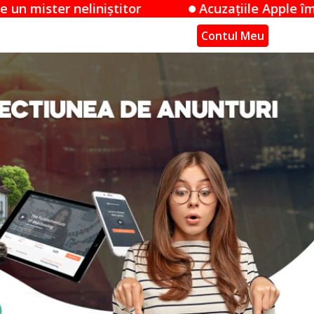
tor
Acuzațiile Apple împotriva OpenAI: O d
Contul Meu