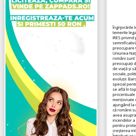
Îngrijorările
temerile leg
IRES privind 
semnificativă
preocupare t
Uniunea Nați
români sunt î
preocupați de
de viață și s
sociale, poli
evoluții: Bar
special pentr
se află în to
procentuale f
menționate d
ajungând la 
că românii s
avea asupra 
incendiilor a
pentru protej
creșterea int
Întrebați ce 