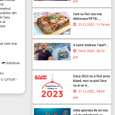
pm
ună
ometrul
urărilor din
Cum sa faci cea mai
în fața
delicioasa PIFTIE.....
e al
23.12.2022 , 11:34 am
cție
 iar cele mai
A murit Andrew Tate!?...
04.01.2023 , 05:50
pm
Distribuie
au
Daca 2022 nu a fost prea
ru unsar-
bland, vezi ce poti face
sa ai un A...
31.12.2022 , 04:59
pm
India speriata de un nou
val de imbolnaviri cu