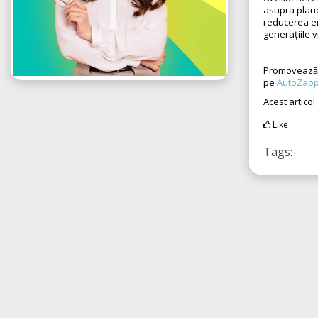
asupra planet
reducerea em
generațiile v
Promovează 
pe
AutoZapp
Acest articol
Like
Tags: