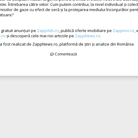
ei. Întrebarea către viitor: Cum putem contribui, la nivel individual și colecti
isiilor de gaze cu efect de seră și la protejarea mediului înconjurător pen
iitoare?
gratuit anunțuri pe
ZappAds.ro
, publică oferte imobiliare pe
Zappimo.ro
, 
.ro
și descoperă cele mai noi articole pe
ZappNews.ro
.
 a fost realizat de ZappNews.ro, platformă de știri și analize din România
Comentează