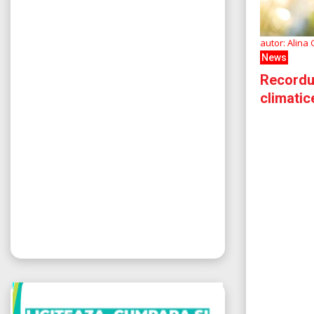
autor: Alina
News
Recordur
climatic