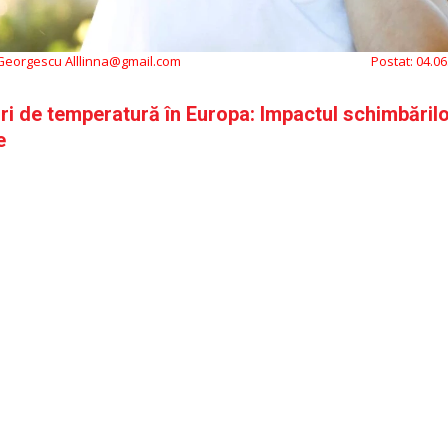
 Georgescu Alllinna@gmail.com
Postat:
04.06
i de temperatură în Europa: Impactul schimbăril
e