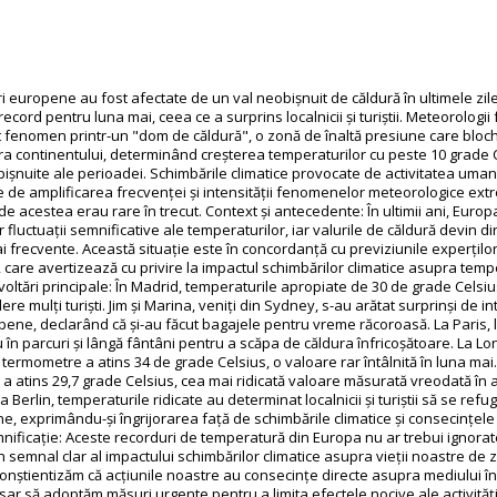
i europene au fost afectate de un val neobișnuit de căldură în ultimele zile
ecord pentru luna mai, ceea ce a surprins localnicii și turiștii. Meteorologii
t fenomen printr-un "dom de căldură", o zonă de înaltă presiune care bloc
a continentului, determinând creșterea temperaturilor cu peste 10 grade 
bișnuite ale perioadei. Schimbările climatice provocate de activitatea uma
 de amplificarea frecvenței și intensității fenomenelor meteorologice extr
de acestea erau rare în trecut. Context și antecedente: În ultimii ani, Europ
fluctuații semnificative ale temperaturilor, iar valurile de căldură devin di
ai frecvente. Această situație este în concordanță cu previziunile experțilo
, care avertizează cu privire la impactul schimbărilor climatice asupra temp
voltări principale: În Madrid, temperaturile apropiate de 30 de grade Celsiu
ere mulți turiști. Jim și Marina, veniți din Sydney, s-au arătat surprinși de i
pene, declarând că și-au făcut bagajele pentru vreme răcoroasă. La Paris, l
 în parcuri și lângă fântâni pentru a scăpa de căldura înfricoșătoare. La Lo
termometre a atins 34 de grade Celsius, o valoare rar întâlnită în luna mai.
a atins 29,7 grade Celsius, cea mai ridicată valoare măsurată vreodată în 
la Berlin, temperaturile ridicate au determinat localnicii și turiștii să se ref
ne, exprimându-și îngrijorarea față de schimbările climatice și consecințele
mnificație: Aceste recorduri de temperatură din Europa nu ar trebui ignora
 semnal clar al impactului schimbărilor climatice asupra vieții noastre de zi
conștientizăm că acțiunile noastre au consecințe directe asupra mediului în
sar să adoptăm măsuri urgente pentru a limita efectele nocive ale activită