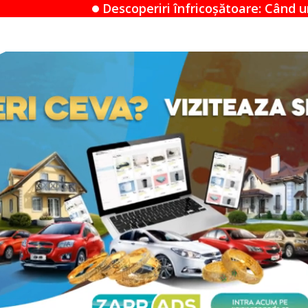
coperiri înfricoșătoare: Când un Airbnb devine un mi