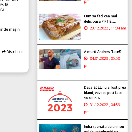
pm
v, la
tru
Cum sa faci cea mai
delicioasa PIFTIE.....
23.12.2022 , 11:34 am
vinde mașini
A murit Andrew Tate!?...
Distribuie
04.01.2023 , 05:50
pm
Daca 2022 nu a fost prea
bland, vezi ce poti face
sa ai un A...
31.12.2022 , 04:59
pm
India speriata de un nou
val de imbolnaviri cu