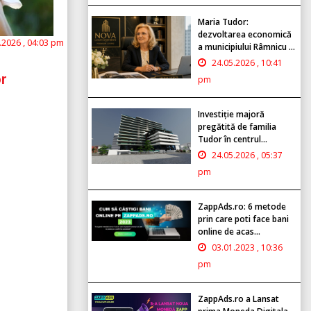
Maria Tudor:
dezvoltarea economică
.2026 , 04:03 pm
a municipiului Râmnicu ...
24.05.2026 , 10:41
or
pm
Investiție majoră
pregătită de familia
Tudor în centrul...
24.05.2026 , 05:37
pm
ZappAds.ro: 6 metode
prin care poti face bani
online de acas...
03.01.2023 , 10:36
pm
ZappAds.ro a Lansat