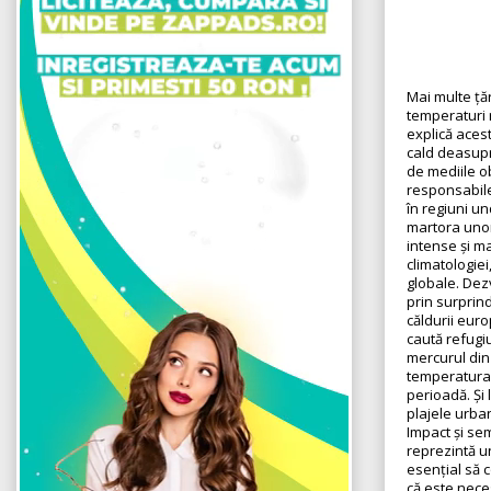
Mai multe țăr
temperaturi r
explică aces
cald deasupr
de mediile o
responsabile
în regiuni un
martora unor 
intense și m
climatologiei
globale. Dez
prin surprind
căldurii euro
caută refugiu
mercurul din 
temperatura 
perioadă. Și 
plajele urba
Impact și se
reprezintă un
esențial să 
că este nece