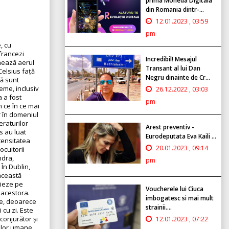
prima Moneda Digitala
din Romania dintr-...
12.01.2023 , 03:59
pm
, cu
 francezi
Incredibil! Mesajul
hează aerul
Transant al lui Dan
Celsius față
Negru dinainte de Cr...
nă sunt
eme, inclusiv
26.12.2022 , 03:03
a a fost
pm
n ce în ce mai
r în domeniul
eraturilor
Arest preventiv -
s au luat
Eurodeputata Eva Kaili ...
ntensitatea
20.01.2023 , 09:14
ocuitorii
ndra,
pm
 În Dublin,
această
ugieze pe
Voucherele lui Ciuca
 acestora.
imbogatesc si mai mult
te, deoarece
strainii....
 cu zi. Este
conjurător și
12.01.2023 , 07:22
ților umane