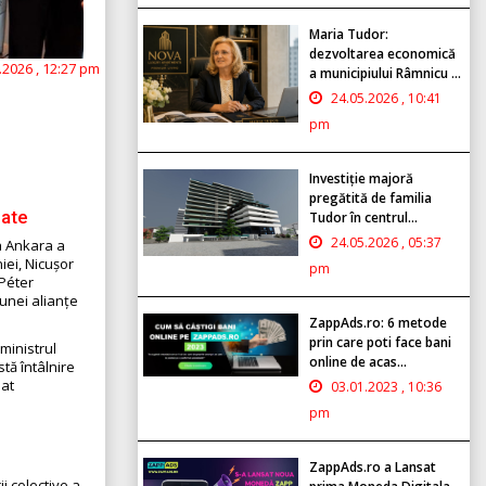
Maria Tudor:
dezvoltarea economică
.2026 , 12:27 pm
a municipiului Râmnicu ...
24.05.2026 , 10:41
pm
Investiție majoră
pregătită de familia
iate
Tudor în centrul...
24.05.2026 , 05:37
a Ankara a
iei, Nicușor
pm
 Péter
 unei alianțe
ZappAds.ro: 6 metode
prin care poti face bani
ministrul
online de acas...
tă întâlnire
mat
03.01.2023 , 10:36
pm
ZappAds.ro a Lansat
i colective a