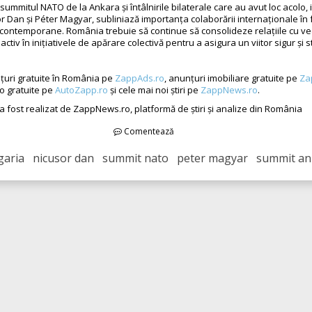
 summitul NATO de la Ankara și întâlnirile bilaterale care au avut loc acolo, 
or Dan și Péter Magyar, subliniază importanța colaborării internaționale în 
 contemporane. România trebuie să continue să consolideze relațiile cu vecin
ctiv în inițiativele de apărare colectivă pentru a asigura un viitor sigur și st
țuri gratuite în România pe
ZappAds.ro
, anunțuri imobiliare gratuite pe
Za
o gratuite pe
AutoZapp.ro
și cele mai noi știri pe
ZappNews.ro
.
 a fost realizat de ZappNews.ro, platformă de știri și analize din România
Comentează
garia nicusor dan summit nato peter magyar summit an