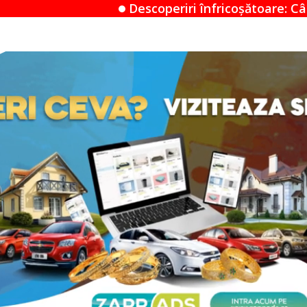
Descoperiri înfricoșătoare: Când un Airbnb devine un