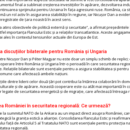
umentul final a subliniat creșterea investițiilor în apărare, dezvoltarea ind
ontinuarea sprijinului pentru Ucraina în fața agresiunii ruse. România, ca 
mă un rol activ în asigurarea stabilității în regiune, iar Nicușor Dan a evide
nregistrate de țara noastră în acest sens.
 atins obiectivele de politică externă și securitate”, a afirmat președintele
tfel importanța Flancului Estic și a relațiilor transatlantice. Aceste angaja
i ales în contextul tensiunilor actuale din Europa de Est.
a discuțiilor bilaterale pentru România și Ungaria
intre Nicușor Dan și Péter Magyar nu este doar un simplu schimb de replici; 
operare între România și Ungaria într-o perioadă în care securitatea regi
le. Relațiile bilaterale sunt esențiale pentru a asigura stabilitatea și pentr
comune care afectează ambele națiuni.
țiile dintre liderii celor două țări pot contribui la întărirea colaborării în dom
ulturale și de apărare. Această cooperare este cu atât mai importantă în c
r legate de securitatea energetică și de migrație, care afectează întreaga 
ea României în securitatea regională: Ce urmează?
ate la summitul NATO de la Ankara au un impact direct asupra României, care 
ategică la granița estică a alianței. Consolidarea Flancului Estic și reafirma
ui față de Articolul 5 al Tratatului NATO sunt esențiale pentru protecția na
itatea regională.