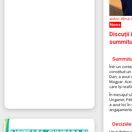
autor: Alina
News
Discuții
summitu
Summitul
Într-un cont
constituit un
Dan, a avut o
Magyar. Aceas
care își rea
În mesajul să
Ungariei, Pé
a avut loc în
angajamentul
Deciziil
Unul dintre 