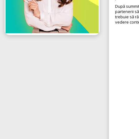
După summit
partenerii s
trebuie să ră
vedere contex