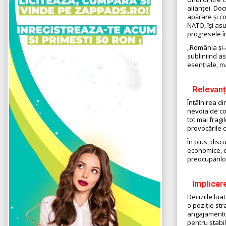
alianței. Doc
apărare și c
NATO, își asu
progresele î
„România și-a
subliniind as
esențiale, ma
Relevanț
Întâlnirea d
nevoia de co
tot mai fragi
provocările 
În plus, discu
economice, c
preocupărilo
Implicar
Deciziile lu
o poziție str
angajamentul
pentru stabil