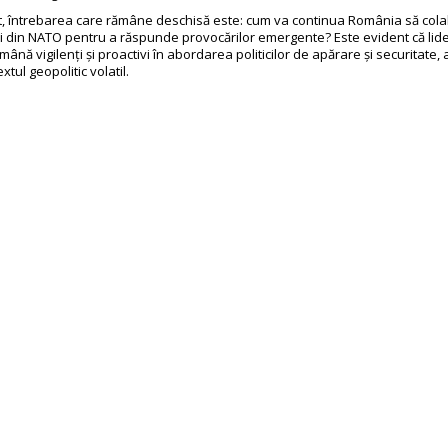
, întrebarea care rămâne deschisă este: cum va continua România să col
ăi din NATO pentru a răspunde provocărilor emergente? Este evident că lide
mână vigilenți și proactivi în abordarea politicilor de apărare și securitate,
tul geopolitic volatil.