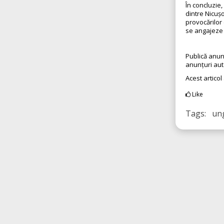
În concluzie,
dintre Nicuș
provocărilor
se angajeze a
Publică anun
anunțuri aut
Acest articol
Like
Tags: un