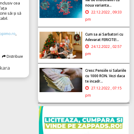
inclusiv cea
noua varianta...
fața
22.12.2022 , 09:33
ii săi și să
abil.
pm
ppimo.ro
,
Cum sa ai Sarbatori cu
Adevarat FERICITE!...
24.12.2022 , 02:57
pm
Distribuie
kara
Cresc Pensiile si Salariile
cu 1000 RON. Vezi daca
te incadr...
27.12.2022 , 07:15
pm