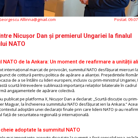
 Georgescu Alllinna@gmail.com
Postat:
09.07
 între Nicușor Dan și premierul Ungariei la finalul
lui NATO
 NATO de la Ankara: Un moment de reafirmare a unității al
ext internațional marcat de provocări, summitul NATO desfășurat miercuri l
 punct de cotitură pentru politica de apărare a alianței. Președintele Român
cazia de a se întâlni cu lideri europeni, inclusiv cu prim-ministrul Ungariei,
tă scurtă întrevedere subliniază importanța relațiilor bilaterale în cadrul
firmă angajamentele de apărare colectivă.
u publicat pe platforma X, Nicușor Dan a declarat: „Scurtă discuție cu prim-
ter Magyar, la încheierea summitului NATO desfășurat ieri la Ankara.” Aceas
 contextul adoptării unei declarații finale prin care liderii NATO și-au reafir
 față de securitatea regională și internațională.
e cheie adoptate la summitul NATO
cele mai importante aspecte discutate la summit a fost consolidarea apărări