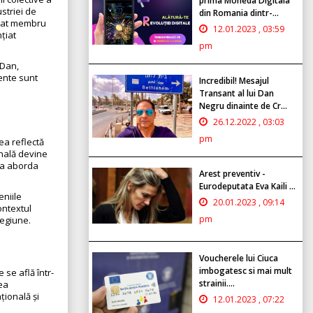
prima Moneda Digitala
ustriei de
din Romania dintr-...
stat membru
12.01.2023 , 03:59
nțiat
pm
 Dan,
mente sunt
Incredibil! Mesajul
Transant al lui Dan
Negru dinainte de Cr...
26.12.2022 , 03:03
pm
ea reflectă
onală devine
u a aborda
Arest preventiv -
Eurodeputata Eva Kaili ...
eniile
20.01.2023 , 09:14
ontextul
pm
regiune.
Voucherele lui Ciuca
imbogatesc si mai mult
se află într-
strainii....
rea
țională și
12.01.2023 , 07:22