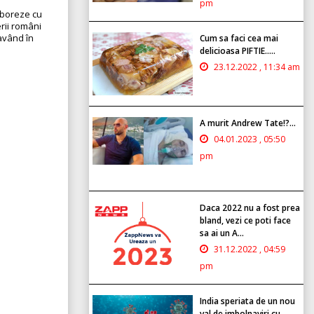
pm
aboreze cu
rii români
 având în
Cum sa faci cea mai
delicioasa PIFTIE.....
23.12.2022 , 11:34 am
A murit Andrew Tate!?...
04.01.2023 , 05:50
pm
Daca 2022 nu a fost prea
bland, vezi ce poti face
sa ai un A...
31.12.2022 , 04:59
pm
India speriata de un nou
val de imbolnaviri cu