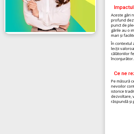
Impactul 
Aceste gări 
profund dezv
punct de plec
gările au o i
mari și facil
În contextul 
lecții valor
călătoriilor 
înconjurător.
Ce ne rez
Pe măsură ce
nevoilor con
istorice trad
dezvoltare, v
răspundă și 