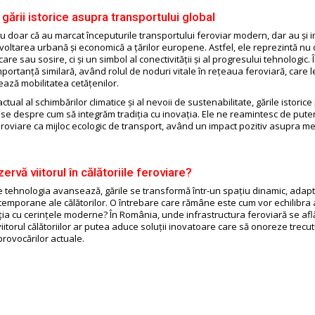
gării istorice asupra transportului global
nu doar că au marcat începuturile transportului feroviar modern, dar au și i
oltarea urbană și economică a țărilor europene. Astfel, ele reprezintă nu
are sau sosire, ci și un simbol al conectivității și al progresului tehnologic.
mportanță similară, având rolul de noduri vitale în rețeaua feroviară, care 
itează mobilitatea cetățenilor.
actual al schimbărilor climatice și al nevoii de sustenabilitate, gările istorice
oase despre cum să integrăm tradiția cu inovația. Ele ne reamintesc de pute
feroviare ca mijloc ecologic de transport, având un impact pozitiv asupra me
ervă viitorul în călătoriile feroviare?
 tehnologia avansează, gările se transformă într-un spațiu dinamic, ada
temporane ale călătorilor. O întrebare care rămâne este cum vor echilibra a
iția cu cerințele moderne? În România, unde infrastructura feroviară se afl
iitorul călătoriilor ar putea aduce soluții inovatoare care să onoreze trecut
provocărilor actuale.