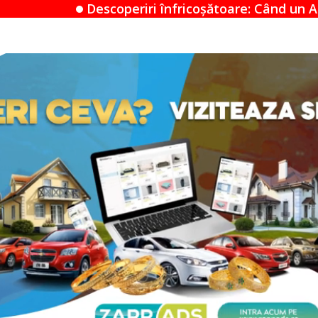
riri înfricoșătoare: Când un Airbnb devine un mister