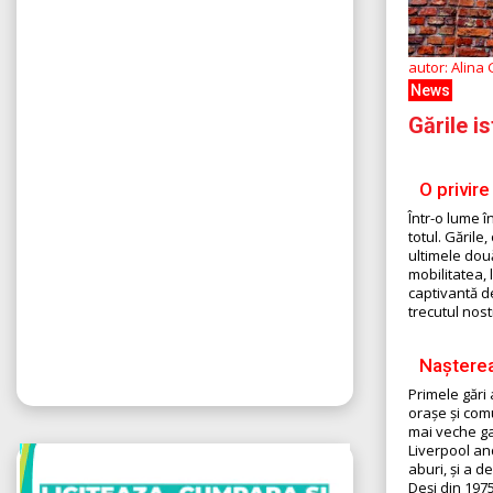
autor: Alina
News
Gările i
O privire
Într-o lume î
totul. Gările
ultimele două
mobilitatea, 
captivantă d
trecutul nostr
Nașterea
Primele gări 
orașe și com
mai veche ga
Liverpool an
aburi, și a d
Deși din 1975