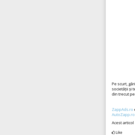
Pe scurt, găr
societății ș
din trecut pe
ZappAds.ro
e
AutoZapp.ro
Acest articol
Like