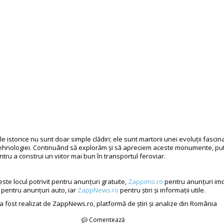
ile istorice nu sunt doar simple clădiri; ele sunt martorii unei evoluții fasci
i tehnologiei. Continuând să explorăm și să apreciem aceste monumente, p
ntru a construi un viitor mai bun în transportul feroviar.
ste locul potrivit pentru anunțuri gratuite,
Zappimo.ro
pentru anunțuri imo
pentru anunțuri auto, iar
ZappNews.ro
pentru știri și informații utile.
 a fost realizat de ZappNews.ro, platformă de știri și analize din România
Comentează