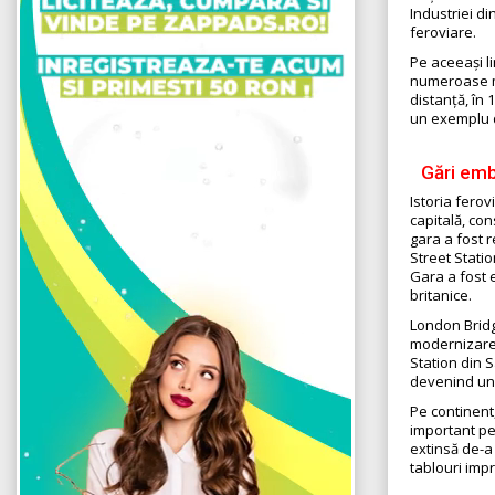
Industriei di
feroviare.
Pe aceeași li
numeroase mo
distanță, în
un exemplu d
Gări emb
Istoria ferov
capitală, con
gara a fost r
Street Stati
Gara a fost e
britanice.
London Bridge
modernizare 
Station din S
devenind una
Pe continent
important pe
extinsă de-a 
tablouri imp