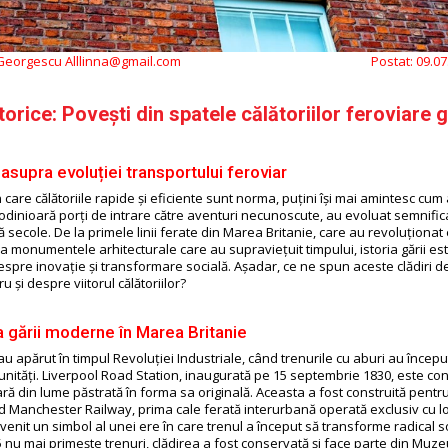
 Georgescu Alllinna@gmail.com
Postat:
09.07
storice: Povești din spatele călătoriilor feroviare 
 asupra evoluției transportului feroviar
n care călătoriile rapide și eficiente sunt norma, puțini își mai amintesc cum
, odinioară porți de intrare către aventuri necunoscute, au evoluat semnifica
 secole. De la primele linii ferate din Marea Britanie, care au revoluționat
la monumentele arhitecturale care au supraviețuit timpului, istoria gării e
espre inovație și transformare socială. Așadar, ce ne spun aceste clădiri 
u și despre viitorul călătoriilor?
 gării moderne în Marea Britanie
au apărut în timpul Revoluției Industriale, când trenurile cu aburi au începu
unități. Liverpool Road Station, inaugurată pe 15 septembrie 1830, este co
ră din lume păstrată în forma sa originală. Aceasta a fost construită pent
d Manchester Railway, prima cale ferată interurbană operată exclusiv cu l
evenit un simbol al unei ere în care trenul a început să transforme radical s
 nu mai primește trenuri, clădirea a fost conservată și face parte din Muzeul