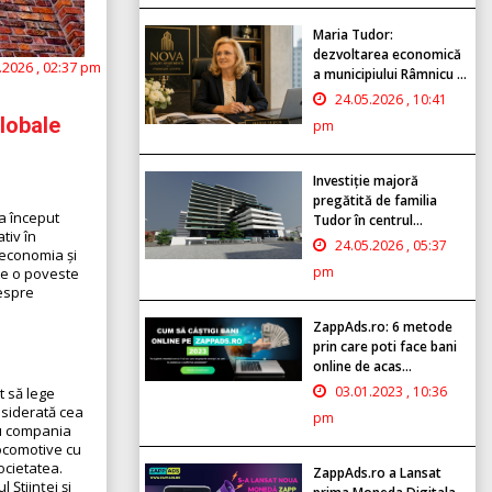
Maria Tudor:
dezvoltarea economică
.2026 , 02:37 pm
a municipiului Râmnicu ...
24.05.2026 , 10:41
globale
pm
Investiție majoră
pregătită de familia
 a început
Tudor în centrul...
tiv în
24.05.2026 , 05:37
 economia și
pm
ste o poveste
despre
ZappAds.ro: 6 metode
prin care poti face bani
online de acas...
03.01.2023 , 10:36
t să lege
nsiderată cea
pm
ru compania
ocomotive cu
ocietatea.
ZappAds.ro a Lansat
 Științei și