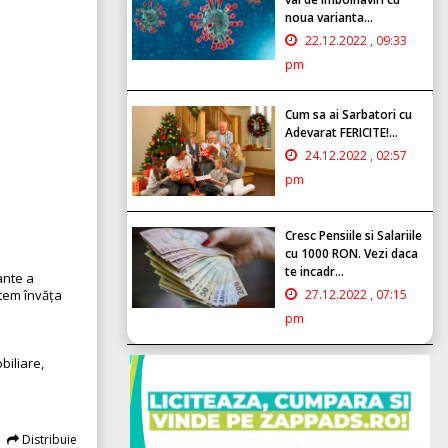
noua varianta...
22.12.2022 , 09:33
pm
Cum sa ai Sarbatori cu
Adevarat FERICITE!...
24.12.2022 , 02:57
pm
Cresc Pensiile si Salariile
cu 1000 RON. Vezi daca
te incadr...
nante a
27.12.2022 , 07:15
utem învăța
pm
biliare,
Distribuie