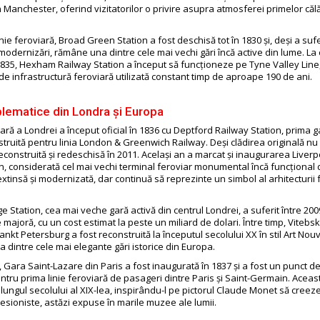
n Manchester, oferind vizitatorilor o privire asupra atmosferei primelor călă
nie feroviară, Broad Green Station a fost deschisă tot în 1830 și, deși a sufe
dernizări, rămâne una dintre cele mai vechi gări încă active din lume. La 
 1835, Hexham Railway Station a început să funcționeze pe Tyne Valley Lin
e infrastructură feroviară utilizată constant timp de aproape 190 de ani.
lematice din Londra și Europa
iară a Londrei a început oficial în 1836 cu Deptford Railway Station, prima g
struită pentru linia London & Greenwich Railway. Deși clădirea originală nu 
econstruită și redeschisă în 2011. Același an a marcat și inaugurarea Liver
on, considerată cel mai vechi terminal feroviar monumental încă funcțional 
xtinsă și modernizată, dar continuă să reprezinte un simbol al arhitecturii 
 Station, cea mai veche gară activă din centrul Londrei, a suferit între 200
majoră, cu un cost estimat la peste un miliard de dolari. Între timp, Vitebs
ankt Petersburg a fost reconstruită la începutul secolului XX în stil Art Nou
 dintre cele mai elegante gări istorice din Europa.
, Gara Saint-Lazare din Paris a fost inaugurată în 1837 și a fost un punct d
ntru prima linie feroviară de pasageri dintre Paris și Saint-Germain. Aceas
lungul secolului al XIX-lea, inspirându-l pe pictorul Claude Monet să creez
resioniste, astăzi expuse în marile muzee ale lumii.