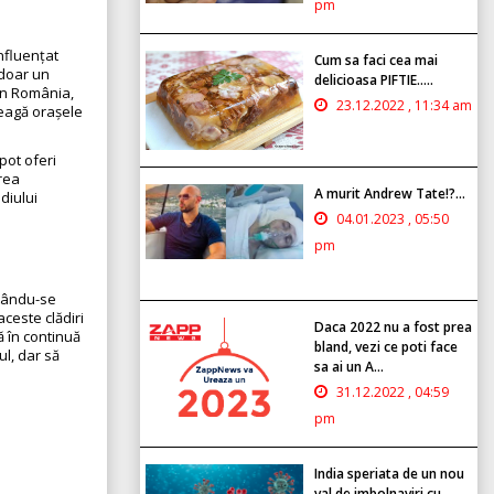
pm
nfluențat
Cum sa faci cea mai
 doar un
delicioasa PIFTIE.....
 În România,
23.12.2022 , 11:34 am
leagă orașele
 pot oferi
rea
A murit Andrew Tate!?...
diului
04.01.2023 , 05:50
pm
ptându-se
ceste clădiri
Daca 2022 nu a fost prea
ă în continuă
bland, vezi ce poti face
ul, dar să
sa ai un A...
31.12.2022 , 04:59
pm
India speriata de un nou
val de imbolnaviri cu