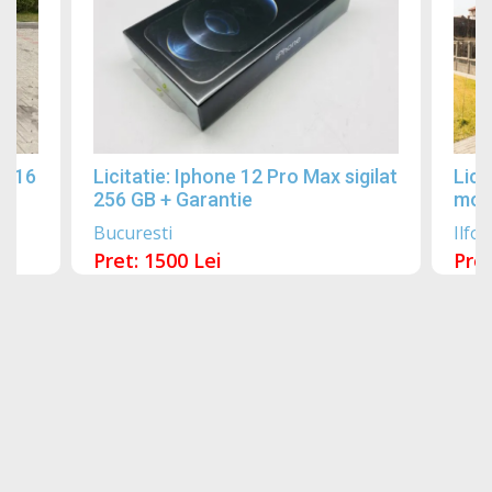
2016
Licitatie: Iphone 12 Pro Max sigilat
Lici
256 GB + Garantie
mobi
Bucuresti
Ilfov
Pret: 1500 Lei
Pret