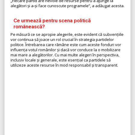
„Fiecare partid are nevoie de resurse pentru a ajunge la
alegători și a-și face cunoscute programele”, a adăugat acesta.
Ce urmează pentru scena politică
românească?
Pe măsură ce se apropie alegerile, este evident că subvențiile
vor continua să joace un rol crucial în strategia partidelor
politice. Întrebarea care rămâne este cum aceste fonduri vor
influența votul românilor și dacă vor conduce la o mobilizare
mai mare a alegătorilor. Cu mai multe alegeri în perspectiva,
inclusiv locale și generale, este esențial ca partidele să
utilizeze aceste resurse în mod responsabil și transparent.