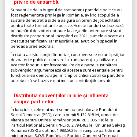
privire de ansamblu
Subvențiile de la bugetul de stat pentru partidele politice au
fost reglementate prin lege în România, având scopul de a
susține democrația și de a asigura un teren de joc echitabil
pentru toate formațiunile politice. Aceste fonduri se bazează
pe numărul de voturi obținute la alegerile anterioare și sunt
distribuite proporțional. Începând cu 2021, sumele alocate au
crescut semnificativ, iar majorările au avut loc în special în
perioada preelectorală.
În ciuda acestui sprijin financiar, controversele nu au lipsit, iar
dezbaterile publice cu privire la transparența și utilizarea
acestor fonduri sunt frecvente. Pe de o parte, susținătorii
subvențiilor argumentează că acestea sunt esențiale pentru
funcționarea democrației, în timp ce criticii susțin că partidele
ar trebui să se bazeze mai mult pe contribuțiile private.
Distribuția subvențiilor în iulie și influența
asupra partidelor
În luna iulie, cele mai mari sume au fost alocate Partidului
Social Democrat (PSD), care a primit 5.132.818 lei, urmat de
Alianța pentru Unirea Românilor (AUR) cu 3.035.116 lei și
Partidul Național Liberal (PNL) cu 2.794.483 lei. Uniunea Salvați
România (USR) a obținut 1.983.502 lei, în timp ce partide mai
mici, precum S.O.S. România și Partidul Oameni și Terenuri