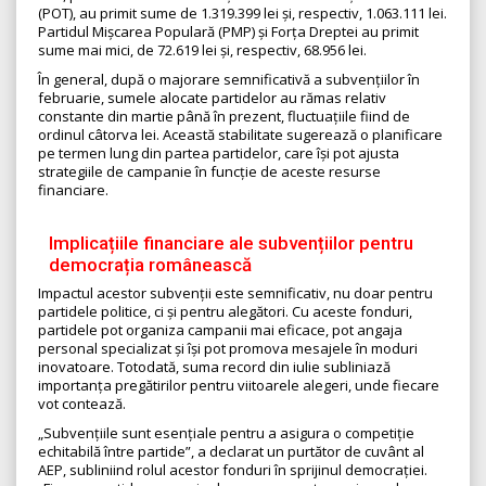
(POT), au primit sume de 1.319.399 lei și, respectiv, 1.063.111 lei.
Partidul Mișcarea Populară (PMP) și Forța Dreptei au primit
sume mai mici, de 72.619 lei și, respectiv, 68.956 lei.
În general, după o majorare semnificativă a subvențiilor în
februarie, sumele alocate partidelor au rămas relativ
constante din martie până în prezent, fluctuațiile fiind de
ordinul câtorva lei. Această stabilitate sugerează o planificare
pe termen lung din partea partidelor, care își pot ajusta
strategiile de campanie în funcție de aceste resurse
financiare.
Implicațiile financiare ale subvențiilor pentru
democrația românească
Impactul acestor subvenții este semnificativ, nu doar pentru
partidele politice, ci și pentru alegători. Cu aceste fonduri,
partidele pot organiza campanii mai eficace, pot angaja
personal specializat și își pot promova mesajele în moduri
inovatoare. Totodată, suma record din iulie subliniază
importanța pregătirilor pentru viitoarele alegeri, unde fiecare
vot contează.
„Subvențiile sunt esențiale pentru a asigura o competiție
echitabilă între partide”, a declarat un purtător de cuvânt al
AEP, subliniind rolul acestor fonduri în sprijinul democrației.