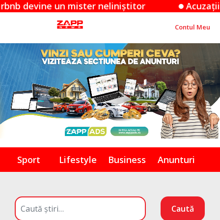
ne un mister neliniștitor
Acuzațiile Apple 
Contul Meu
Sport
Lifestyle
Business
Anunturi
Caută