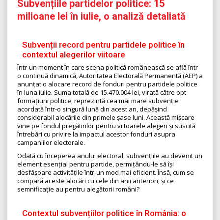
Subvențiile partidelor politice: 15
milioane lei în iulie, o analiză detaliată
Subvenții record pentru partidele politice în
contextul alegerilor viitoare
Într-un moment în care scena politică românească se află într-
o continuă dinamică, Autoritatea Electorală Permanentă (AEP) a
anunțat o alocare record de fonduri pentru partidele politice
în luna iulie. Suma totală de 15.470.004 lei, virată către opt
formațiuni politice, reprezintă cea mai mare subvenție
acordată într-o singură lună din acest an, depășind
considerabil alocările din primele șase luni. Această mișcare
vine pe fondul pregătirilor pentru viitoarele alegeri și suscită
întrebări cu privire la impactul acestor fonduri asupra
campaniilor electorale.
Odată cu începerea anului electoral, subvențiile au devenit un
element esențial pentru partide, permițându-le să își
desfășoare activitățile într-un mod mai eficient. Însă, cum se
compară aceste alocări cu cele din anii anteriori, și ce
semnificație au pentru alegătorii români?
Contextul subvențiilor politice în România: o