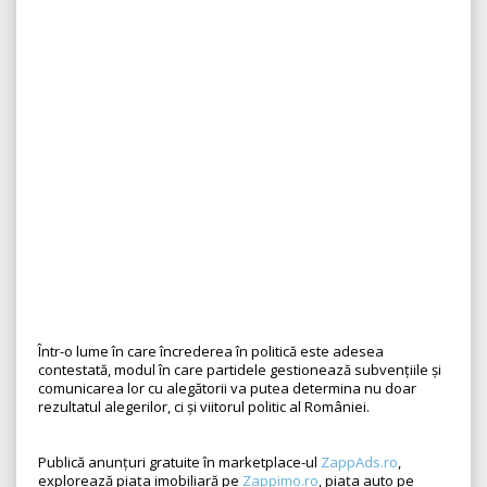
Într-o lume în care încrederea în politică este adesea
contestată, modul în care partidele gestionează subvențiile și
comunicarea lor cu alegătorii va putea determina nu doar
rezultatul alegerilor, ci și viitorul politic al României.
Publică anunțuri gratuite în marketplace-ul
ZappAds.ro
,
explorează piața imobiliară pe
Zappimo.ro
, piața auto pe