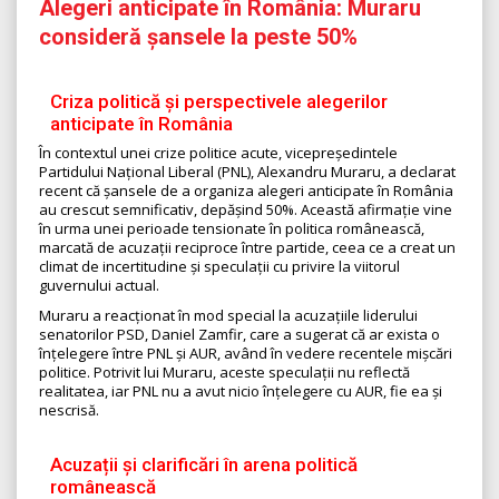
Alegeri anticipate în România: Muraru
consideră șansele la peste 50%
Criza politică și perspectivele alegerilor
anticipate în România
În contextul unei crize politice acute, vicepreședintele
Partidului Național Liberal (PNL), Alexandru Muraru, a declarat
recent că șansele de a organiza alegeri anticipate în România
au crescut semnificativ, depășind 50%. Această afirmație vine
în urma unei perioade tensionate în politica românească,
marcată de acuzații reciproce între partide, ceea ce a creat un
climat de incertitudine și speculații cu privire la viitorul
guvernului actual.
Muraru a reacționat în mod special la acuzațiile liderului
senatorilor PSD, Daniel Zamfir, care a sugerat că ar exista o
înțelegere între PNL și AUR, având în vedere recentele mișcări
politice. Potrivit lui Muraru, aceste speculații nu reflectă
realitatea, iar PNL nu a avut nicio înțelegere cu AUR, fie ea și
nescrisă.
Acuzații și clarificări în arena politică
românească