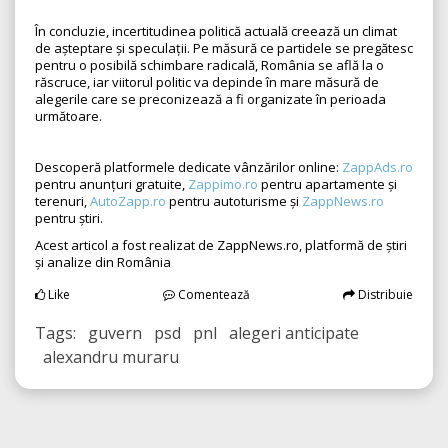
În concluzie, incertitudinea politică actuală creează un climat
de așteptare și speculații. Pe măsură ce partidele se pregătesc
pentru o posibilă schimbare radicală, România se află la o
răscruce, iar viitorul politic va depinde în mare măsură de
alegerile care se preconizează a fi organizate în perioada
următoare.
Descoperă platformele dedicate vânzărilor online:
ZappAds.ro
pentru anunțuri gratuite,
Zappimo.ro
pentru apartamente și
terenuri,
AutoZapp.ro
pentru autoturisme și
ZappNews.ro
pentru știri.
Acest articol a fost realizat de ZappNews.ro, platformă de știri
și analize din România
Like
Comentează
Distribuie
Tags: guvern psd pnl alegeri anticipate
alexandru muraru