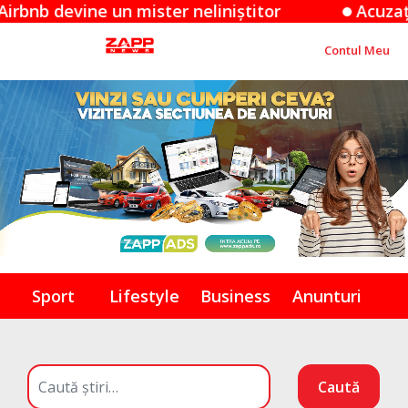
vine un mister neliniștitor
Acuzațiile Appl
Contul Meu
Sport
Lifestyle
Business
Anunturi
Caută