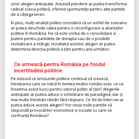
unor alegeri anticipate. Această pierdere ar putea transforma
radical scena politică, oferind oportunități pentru alte partide
de a câștiga teren.
În plus, mulți analiști politici consideră că un astfel de scenariu
ar putea deschide calea pentru o reconfigurare a alianțelor
politice în România. Fie că este vorba de o consolidare a
puterii pentru partidele de dreapta sau de o posibilă
revitalizare a stângii, rezultatul acestor alegeri ar putea
determina direcția politică a țării pentru anii următori.
Ce urmează pentru România pe fondul
incertitudinii politice
Pe măsură ce tensiunile politice continuă să crească,
întrebarea care se ridică în mintea multor români este: ce va
însemna acest lucru pentru viitorul politic al țării? Alegerile
anticipate ar putea aduce o schimbare de paradigmă, dar și
mai multe întrebări rămân fără răspuns. Ce fel de lideri ne-ar
putea aduce aceste alegeri? Vor reuși noile partide să
răspundă provocărilor economice și sociale cu care se
confruntă România?