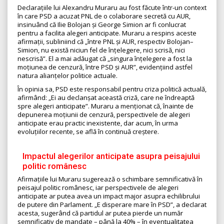
Declarațiile lui Alexandru Muraru au fost făcute într-un context
în care PSD a acuzat PNL de o colaborare secretă cu AUR,
insinuând că Ilie Bolojan și George Simion ar fi conlucrat
pentru a facilita alegeri anticipate. Muraru a respins aceste
afirmații, subliniind că „între PNL și AUR, respectiv Bolojan–
Simion, nu există niciun fel de înțelegere, nici scrisă, nici
nescrisă”. El a mai adăugat că „singura înțelegere a fost la
moțiunea de cenzură, între PSD și AUR”, evidențiind astfel
natura alianțelor politice actuale.
În opinia sa, PSD este responsabil pentru criza politică actuală,
afirmând: „Ei au declanșat această criză, care ne îndreaptă
spre alegeri anticipate”. Muraru a menționat că, înainte de
depunerea moțiunii de cenzură, perspectivele de alegeri
anticipate erau practic inexistente, dar acum, în urma
evoluțiilor recente, se află în continuă creștere.
Impactul alegerilor anticipate asupra peisajului
politic românesc
Afirmațiile lui Muraru sugerează o schimbare semnificativă în
peisajul politic românesc, iar perspectivele de alegeri
anticipate ar putea avea un impact major asupra echilibrului
de putere din Parlament. „E disperare mare în PSD”, a declarat
acesta, sugerând că partidul ar putea pierde un număr
semnificativ de mandate – până la 40% – în eventualitatea