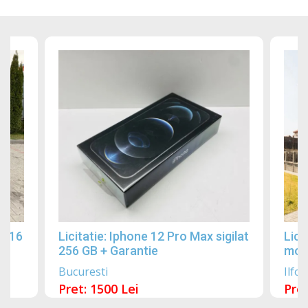
2016
Licitatie: Iphone 12 Pro Max sigilat
Lici
256 GB + Garantie
mobi
Bucuresti
Ilfov
Pret: 1500 Lei
Pret