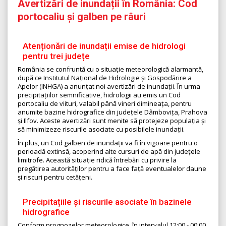
Avertizări de inundații în România: Cod
portocaliu și galben pe râuri
Atenționări de inundații emise de hidrologi
pentru trei județe
România se confruntă cu o situație meteorologică alarmantă,
după ce Institutul Național de Hidrologie și Gospodărire a
Apelor (INHGA) a anunțat noi avertizări de inundații. În urma
precipitațiilor semnificative, hidrologii au emis un Cod
portocaliu de viituri, valabil până vineri dimineața, pentru
anumite bazine hidrografice din județele Dâmbovița, Prahova
și Ilfov. Aceste avertizări sunt menite să protejeze populația și
să minimizeze riscurile asociate cu posibilele inundații.
În plus, un Cod galben de inundații va fi în vigoare pentru o
perioadă extinsă, acoperind alte cursuri de apă din județele
limitrofe. Această situație ridică întrebări cu privire la
pregătirea autorităților pentru a face față eventualelor daune
și riscuri pentru cetățeni.
Precipitațiile și riscurile asociate în bazinele
hidrografice
Conform prognozelor meteorologice, în intervalul 12:00 - 00:00