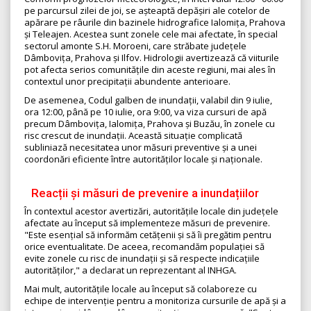
pe parcursul zilei de joi, se așteaptă depășiri ale cotelor de
apărare pe râurile din bazinele hidrografice Ialomița, Prahova
și Teleajen. Acestea sunt zonele cele mai afectate, în special
sectorul amonte S.H. Moroeni, care străbate județele
Dâmbovița, Prahova și Ilfov. Hidrologii avertizează că viiturile
pot afecta serios comunitățile din aceste regiuni, mai ales în
contextul unor precipitații abundente anterioare.
De asemenea, Codul galben de inundații, valabil din 9 iulie,
ora 12:00, până pe 10 iulie, ora 9:00, va viza cursuri de apă
precum Dâmbovița, Ialomița, Prahova și Buzău, în zonele cu
risc crescut de inundații. Această situație complicată
subliniază necesitatea unor măsuri preventive și a unei
coordonări eficiente între autorităților locale și naționale.
Reacții și măsuri de prevenire a inundațiilor
În contextul acestor avertizări, autoritățile locale din județele
afectate au început să implementeze măsuri de prevenire.
"Este esențial să informăm cetățenii și să îi pregătim pentru
orice eventualitate. De aceea, recomandăm populației să
evite zonele cu risc de inundații și să respecte indicațiile
autorităților," a declarat un reprezentant al INHGA.
Mai mult, autoritățile locale au început să colaboreze cu
echipe de intervenție pentru a monitoriza cursurile de apă și a