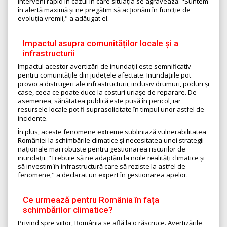
interveni rapid în cazul în care situația se agravează. "Suntem
în alertă maximă și ne pregătim să acționăm în funcție de
evoluția vremii," a adăugat el.
Impactul asupra comunităților locale și a
infrastructurii
Impactul acestor avertizări de inundații este semnificativ
pentru comunitățile din județele afectate. Inundațiile pot
provoca distrugeri ale infrastructurii, inclusiv drumuri, poduri și
case, ceea ce poate duce la costuri uriașe de reparare. De
asemenea, sănătatea publică este pusă în pericol, iar
resursele locale pot fi suprasolicitate în timpul unor astfel de
incidente.
În plus, aceste fenomene extreme subliniază vulnerabilitatea
României la schimbările climatice și necesitatea unei strategii
naționale mai robuste pentru gestionarea riscurilor de
inundații. "Trebuie să ne adaptăm la noile realități climatice și
să investim în infrastructură care să reziste la astfel de
fenomene," a declarat un expert în gestionarea apelor.
Ce urmează pentru România în fața
schimbărilor climatice?
Privind spre viitor, România se află la o răscruce. Avertizările