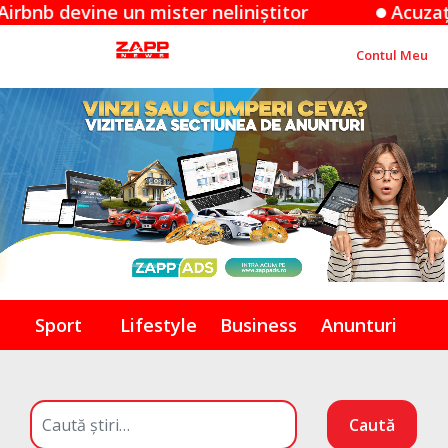
vine un mister neliniștitor
Acuzațiile Appl
Contul Meu
Sport
Lifestyle
Business
Anunturi
Caută