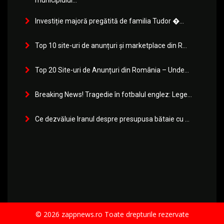
Investiție majoră pregătită de familia Tudor �...
Top 10 site-uri de anunțuri și marketplace din R...
Top 20 Site-uri de Anunțuri din România – Unde...
Breaking News! Tragedie în fotbalul englez: Lege...
Ce dezvăluie Iranul despre presupusa bătaie cu ...
© 2026 zappnews.ro Toate drepturile rezervate