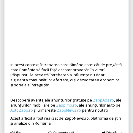
În acest context, întrebarea care rămâne este: cât de pregătită
este România să facă față acestor provocări în viitor?
Răspunsul la această întrebare va influența nu doar
siguranța comunităților afectate, ci și dezvoltarea economică
și socială a întregii țări.
Descoperă avantajele anunțurilor gratuite pe
ZappAds.ro
, ale
anunțurilor imobiliare pe
Zappimo.ro
, ale anunțurilor auto pe
AutoZapp.ro
și urmărește
ZappNews.ro
pentru noutăți.
Acest articol a fost realizat de ZappNews.ro, platformă de știri
și analize din România
Like
Comentează
Distribuie