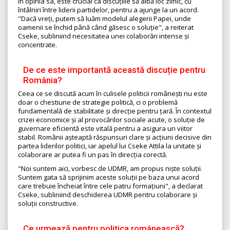
În opinia sa, este crucial ca discuțiile să aibă loc zilnic, cu
întâlniri între liderii partidelor, pentru a ajunge la un acord.
"Dacă vreți, putem să luăm modelul alegerii Papei, unde
oamenii se închid până când găsesc o soluție", a reiterat
Cseke, subliniind necesitatea unei colaborări intense și
concentrate.
De ce este importantă această discuție pentru
România?
Ceea ce se discută acum în culisele politicii românești nu este
doar o chestiune de strategie politică, ci o problemă
fundamentală de stabilitate și direcție pentru țară. În contextul
crizei economice și al provocărilor sociale acute, o soluție de
guvernare eficientă este vitală pentru a asigura un viitor
stabil. Românii așteaptă răspunsuri clare și acțiuni decisive din
partea liderilor politici, iar apelul lui Cseke Attila la unitate și
colaborare ar putea fi un pas în direcția corectă.
"Noi suntem aici, vorbesc de UDMR, am propus niște soluții.
Suntem gata să sprijinim aceste soluții pe baza unui acord
care trebuie încheiat între cele patru formațiuni", a declarat
Cseke, subliniind deschiderea UDMR pentru colaborare și
soluții constructive.
Ce urmează pentru politica românească?