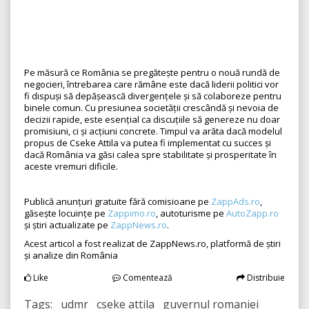
Pe măsură ce România se pregătește pentru o nouă rundă de
negocieri, întrebarea care rămâne este dacă liderii politici vor
fi dispuși să depășească divergențele și să colaboreze pentru
binele comun. Cu presiunea societății crescândă și nevoia de
decizii rapide, este esențial ca discuțiile să genereze nu doar
promisiuni, ci și acțiuni concrete. Timpul va arăta dacă modelul
propus de Cseke Attila va putea fi implementat cu succes și
dacă România va găsi calea spre stabilitate și prosperitate în
aceste vremuri dificile.
Publică anunțuri gratuite fără comisioane pe
ZappAds.ro
,
găsește locuințe pe
Zappimo.ro
, autoturisme pe
AutoZapp.ro
și știri actualizate pe
ZappNews.ro
.
Acest articol a fost realizat de ZappNews.ro, platformă de știri
și analize din România
Like
Comentează
Distribuie
Tags: udmr cseke attila guvernul romaniei