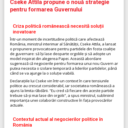
Cseke Attila propune o nouă strategie
pentru formarea Guvernului
Criza politică românească necesită soluții
inovatoare
Într-un moment de incertitudine politică care afectează
România, ministrul interimar al Sănătății, Cseke Attila, a lansat
o propunere provocatoare pentru partidele din fosta coaliție
de guvernare: să își lase deoparte orgoliile și să adopte un
model inspirat din alegerea Papei. Această abordare
sugerează că negocierile pentru formarea unui nou Guvern ar
putea necesita o izolare temporară a liderilor partidelor, până
când se va ajunge la o soluție viabilă.
Declarațiile lui Cseke vin într-un context în care tensiunile
politice au crescut considerabil, iar societatea românească a
ajuns la limita răbdării. "Eu cred că fiecare din aceste partide
trebuie să-și mai lase din orgolii", a spus ministrul, subliniind
importanța unei colaborări constructive în fața provocărilor
actuale.
Contextul actual al negocierilor politice în
România