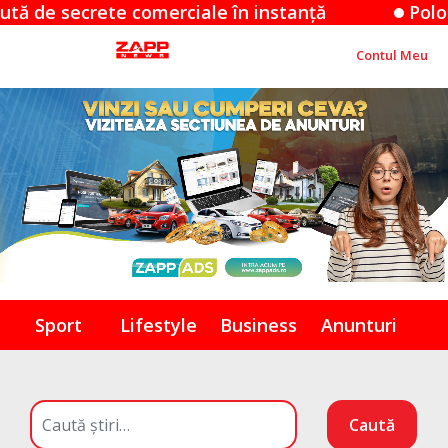
crete comerciale în instanță
Polonia conte
Contul Meu
Sport
Lifestyle
Business
Anunturi
Caută