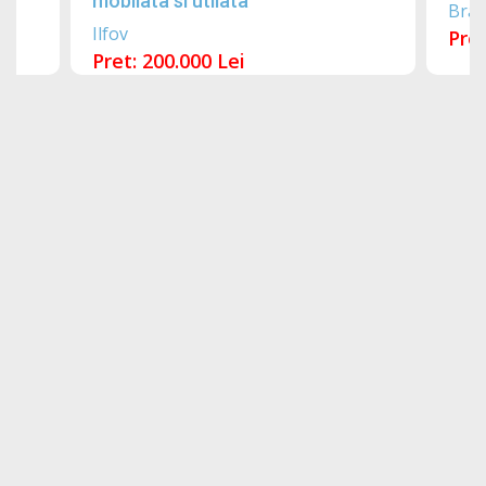
mobilata si utilata
Bra
Ilfov
Pret
Pret: 200.000 Lei