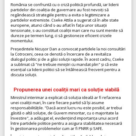
România se confruntă cu o criză politică profundă, iar liderii
partidelor din coaliția de guvernare au fost nevoiți să
regândească strategiile pentru a evita o legitimizare a
partidelor extremiste. Cseke Attila a sugerat că în alte state
europene, atunci când s-au aflat în fața unor situații
tensionate, s-au constituit coaliții mari care nu sunt menite să
dureze pe termen lung, ci să gestioneze eficient crizele
momentului.
Președintele Nicușor Dan a convocat partidele la noi consultări
la Cotroceni, ceea ce denotă o încercare de a revitaliza
dialogul politic și de a găsi soluții rapide. În acest cadru, Cseke
a subliniat că "ne trebuie miniștri cu mandat plin" și că este
esențial ca liderii politici să se întâlnească frecvent pentru a
discuta soluții.
Propunerea unei coaliții mari ca soluție viabilă
Ministrul interimar a explicat că soluția ideală ar fi refacerea
unei coaliții mari, în care fiecare partid să își asume
responsabilitățile. "Dacă acest lucru nu este posibil, ar trebui
găsită o altă soluție, de Guvern minoritar, cu o majoritate la
învestire", a adăugat el, evidențiind importanța unui acord
între partidele politice pentru a asigura stabilitatea necesară
în gestionarea problemelor cum ar fi PNRR și SAFE.