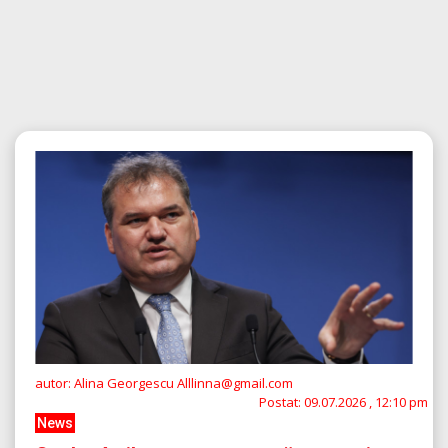
autor: Alina Georgescu Alllinna@gmail.com
Postat:
09.07.2026 , 12:10 pm
News