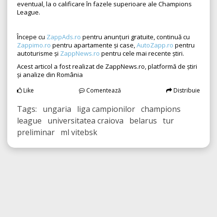
eventual, la o calificare în fazele superioare ale Champions
League.
Începe cu
ZappAds.ro
pentru anunțuri gratuite, continuă cu
Zappimo.ro
pentru apartamente și case,
AutoZapp.ro
pentru
autoturisme și
ZappNews.ro
pentru cele mai recente știri.
Acest articol a fost realizat de ZappNews.ro, platformă de știri
și analize din România
Like
Comentează
Distribuie
Tags: ungaria liga campionilor champions
league universitatea craiova belarus tur
preliminar ml vitebsk