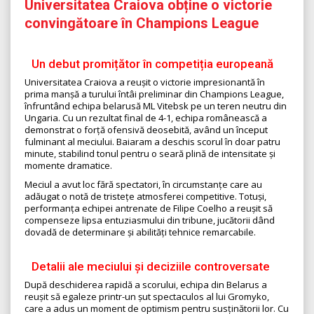
Universitatea Craiova obține o victorie
convingătoare în Champions League
Un debut promițător în competiția europeană
Universitatea Craiova a reușit o victorie impresionantă în
prima manșă a turului întâi preliminar din Champions League,
înfruntând echipa belarusă ML Vitebsk pe un teren neutru din
Ungaria. Cu un rezultat final de 4-1, echipa românească a
demonstrat o forță ofensivă deosebită, având un început
fulminant al meciului. Baiaram a deschis scorul în doar patru
minute, stabilind tonul pentru o seară plină de intensitate și
momente dramatice.
Meciul a avut loc fără spectatori, în circumstanțe care au
adăugat o notă de tristețe atmosferei competitive. Totuși,
performanța echipei antrenate de Filipe Coelho a reușit să
compenseze lipsa entuziasmului din tribune, jucătorii dând
dovadă de determinare și abilități tehnice remarcabile.
Detalii ale meciului și deciziile controversate
După deschiderea rapidă a scorului, echipa din Belarus a
reușit să egaleze printr-un șut spectaculos al lui Gromyko,
care a adus un moment de optimism pentru susținătorii lor. Cu