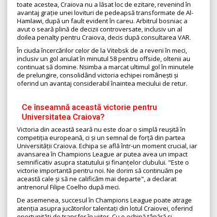
toate acestea, Craiova nu a lăsat loc de ezitare, revenind în
avantaj grație unei lovituri de pedeapsă transformate de Al-
Hamlawi, după un fault evident în careu. Arbitrul bosniac a
avut o seară plină de decizii controversate, inclusiv un al
doilea penalty pentru Craiova, decis după consultarea VAR.
În ciuda încercărilor celor de la Vitebsk de a reveni în meci,
inclusiv un gol anulat în minutul 58 pentru offside, oltenii au
continuat să domine. Nsimba a marcat ultimul gol în minutele
de prelungire, consolidând victoria echipei românești și
oferind un avantaj considerabil înaintea meciului de retur.
Ce înseamnă această victorie pentru
Universitatea Craiova?
Victoria din această seară nu este doar o simplă reușită în
competiția europeană, ci și un semnal de forță din partea
Universității Craiova. Echipa se află într-un moment crucial, iar
avansarea în Champions League ar putea avea un impact
semnificativ asupra statutului și finanțelor clubului. "Este o
victorie importantă pentru noi. Ne dorim să continuăm pe
această cale și să ne calificăm mai departe", a declarat
antrenorul Filipe Coelho după meci.
De asemenea, succesul în Champions League poate atrage
atenția asupra jucătorilor talentați din lotul Craiovei, oferind
oportunități de transfer în viitor. Cu o echipă tânără și