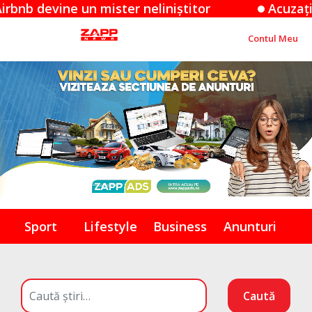
ine un mister neliniștitor
Acuzațiile Apple
Contul Meu
Sport
Lifestyle
Business
Anunturi
Caută