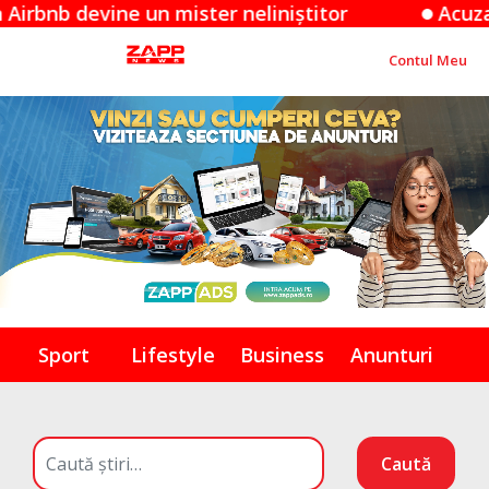
evine un mister neliniștitor
Acuzațiile App
Contul Meu
Sport
Lifestyle
Business
Anunturi
Caută