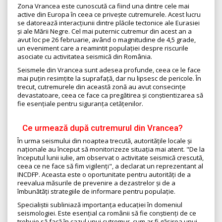
Zona Vrancea este cunoscută ca fiind una dintre cele mai
active din Europa în ceea ce privește cutremurele. Acest lucru
se datorează interacțiunii dintre plăcile tectonice ale Eurasiei
și ale Mării Negre. Cel mai puternic cutremur din acest an a
avut loc pe 26 februarie, având o magnitudine de 4,5 grade,
un eveniment care a reamintit populației despre riscurile
asociate cu activitatea seismică din România.
Seismele din Vrancea sunt adesea profunde, ceea ce le face
mai puțin resimțite la suprafață, dar nu lipsesc de pericole. În
trecut, cutremurele din această zonă au avut consecințe
devastatoare, ceea ce face ca pregătirea și conștientizarea să
fie esențiale pentru siguranța cetățenilor.
Ce urmează după cutremurul din Vrancea?
În urma seismului din noaptea trecută, autoritățile locale și
naționale au început să monitorizeze situația mai atent. "De la
începutul lunii iulie, am observat o activitate seismică crescută,
ceea ce ne face să fim vigilenți", a declarat un reprezentant al
INCDFP. Aceasta este o oportunitate pentru autorități de a
reevalua măsurile de prevenire a dezastrelor și de a
îmbunătăți strategiile de informare pentru populație.
Specialiștii subliniază importanța educației în domeniul
seismologiei. Este esențial ca românii să fie conștienți de ce
trebuie să facă în cazul unui cutremur, cum ar fi găsirea unui