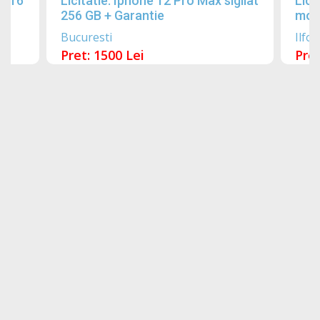
2016
Licitatie: Iphone 12 Pro Max sigilat
Lici
256 GB + Garantie
mobi
Bucuresti
Ilfov
Pret: 1500 Lei
Pret