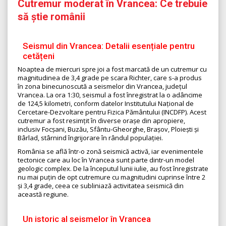
Cutremur moderat în Vrancea: Ce trebuie
să știe românii
Seismul din Vrancea: Detalii esențiale pentru
cetățeni
Noaptea de miercuri spre joi a fost marcată de un cutremur cu
magnitudinea de 3,4 grade pe scara Richter, care s-a produs
în zona binecunoscută a seismelor din Vrancea, județul
Vrancea. La ora 1:30, seismul a fost înregistrat la o adâncime
de 124,5 kilometri, conform datelor Institutului Național de
Cercetare-Dezvoltare pentru Fizica Pământului (INCDFP). Acest
cutremur a fost resimțit în diverse orașe din apropiere,
inclusiv Focșani, Buzău, Sfântu-Gheorghe, Brașov, Ploiești și
Bârlad, stârnind îngrijorare în rândul populației.
România se află într-o zonă seismică activă, iar evenimentele
tectonice care au loc în Vrancea sunt parte dintr-un model
geologic complex. De la începutul lunii iulie, au fost înregistrate
nu mai puțin de opt cutremure cu magnitudini cuprinse între 2
și 3,4 grade, ceea ce subliniază activitatea seismică din
această regiune.
Un istoric al seismelor în Vrancea