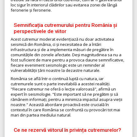
loc sigur în interiorul clădirilor sau evitarea zonei de lângă
feronerie și feronerie.
Semnificația cutremurului pentru România și
perspectivele de viitor
Acest cutremur moderat evidențiază nu doar activitatea
seismică din România, ci și necesitatea de a întări
infrastructura și de a implementa măsuri de pregătire în
comunitățile din zonele afectate. Deși magnitudinea sa nu a
fost suficient de mare pentru a provoca daune semnificative,
fiecare eveniment seismologic este un reminder al
vulnerabilității țării noastre la dezastre naturale.
România se află într-o continuă luptă cu natura, iar
cutremurele sunt o parte inevitabilă a acestei realități.
"Fiecare cutremur ne oferă o lecție valoroasă", afirmă un
expert în seismologie. "Este important să ne pregătim și să
rămânem informați, pentru a minimiza impactul asupra vieții
noastre." Această abordare proactivă este crucială în
contextul în care România se confruntă cu provocări tot mai
mari din partea mediului natural.
Ce ne rezervă viitorul în privința cutremurelor?