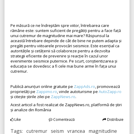
Pe măsură ce ne îndreptăm spre viitor, întrebarea care
rămâne este: suntem suficient de pregătiți pentru a face față
unui cutremur de magnitudine mai mare? Răspunsul la
această întrebare depinde de cât de bine ne putem adapta și
pregăti pentru viitoarele provocări seismice. Este esențial ca
autoritățile și cetățenii să colaboreze pentru a dezvolta
strategii eficiente de prevenire și reacție în cazul unor
evenimente seismice puternice. Pe scurt, conștientizarea și
educația se dovedesc a fi cele mai bune arme în fața unui
cutremur.
Publică anunțuri online gratuite pe
ZappAds.ro
, promovează
proprietăți pe
Zappimo.ro
, vinde autoturisme pe
AutoZapp.ro
și citește știrile zilei pe
ZappNews.ro
.
Acest articol a fost realizat de ZappNews.ro, platformă de știri
și analize din România
Like
Comentează
Distribuie
Tags: cutremur seism vrancea magnitudine