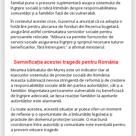
familial pune o presiune suplimentară asupra sistemului de
îngrijire socială și ridică întrebări despre responsabilitatea
comunității și a familiilor față de cei vulnerabili.
În contextul acestei crize, Guvernul a anunțat că va adopta o
hotărâre pentru alocarea de fonduri din Rezerva bugetară,
asigurând astfel continuitatea serviciilor sociale pentru
persoanele relocate. “Măsura va permite furnizorilor de
servicii sociale asigurarea îngrijirii şi sprijinul necesare tuturor
beneficiarilor, fără întreruperi,” a afirmat ministerul.
Semnificația acestei tragedii pentru România
Moartea bărbatului din Mureș este un indicator clar al
eșecurilor sistemului de protecție socială din România.
Aceasta subliniază nevoia stringentă de reformă și de creștere
a responsabilității sociale atât din partea autorităților, cât și a
familiilor. Majoritatea persoanelor vulnerabile nu beneficiază
de îngrijire adecvată, iar lipsa reacției familiilor la apelurile
autorităților este alarmantă.
Cu toate acestea, această situație ar putea oferi un moment
de reflexie și o oportunitate de a îmbunătăți legislația și
practicile din domeniul protecției sociale. O mai bună
coordonare între autorități și comunitate este esențială pentru
a preveni viitoare tragedii.