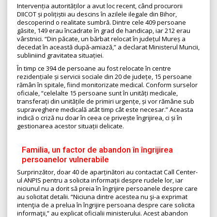
Intervenția autorităților a avut loc recent, când procurorii
DIICOT și polițiștii au descins în azilele ilegale din Bihor,
descoperind o realitate sumbră. Dintre cele 409 persoane
găsite, 149 erau încadrate în grad de handicap, iar 212 erau
vârstnici. “Din păcate, un bărbat relocat în județul Mureș a
decedat în această după-amiază,” a declarat Ministerul Muncii,
subliniind gravitatea situației.
În timp ce 394 de persoane au fost relocate în centre
rezidențiale și servicii sociale din 20 de județe, 15 persoane
rămân în spitale, fiind monitorizate medical. Conform surselor
oficiale, “celelalte 15 persoane sunt în unități medicale,
transferați din unitățile de primiri urgențe, și vor rămâne sub
supraveghere medicală atât timp cât este necesar.” Aceasta
indică o criză nu doar în ceea ce privește îngrijirea, ci și în
gestionarea acestor situații delicate.
Familia, un factor de abandon în îngrijirea
persoanelor vulnerabile
Surprinzător, doar 40 de aparținători au contactat Call Center-
ul ANPIS pentru a solicita informații despre rudele lor, iar
niciunul nu a dorit să preia în îngrijire persoanele despre care
au solicitat detalii. “Niciuna dintre acestea nu şi-a exprimat
intenţia de a prelua în îngrijire persoana despre care solicita
informaţii,” au explicat oficialii ministerului. Acest abandon