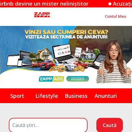
ne un mister neliniștitor
Acuzațiile Apple
Contul Meu
Sport
Lifestyle
Business
Anunturi
Caută