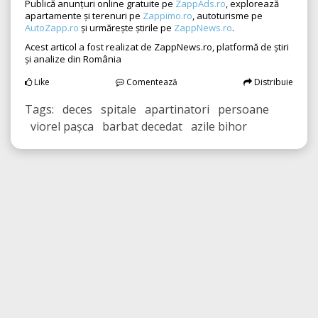
Publică anunțuri online gratuite pe
ZappAds.ro
, explorează
apartamente și terenuri pe
Zappimo.ro
, autoturisme pe
AutoZapp.ro
și urmărește știrile pe
ZappNews.ro
.
Acest articol a fost realizat de ZappNews.ro, platformă de știri
și analize din România
Like
Comentează
Distribuie
Tags: deces spitale apartinatori persoane
viorel pașca barbat decedat azile bihor