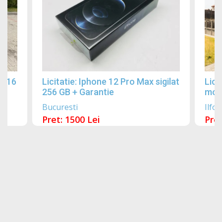
2016
Licitatie: Iphone 12 Pro Max sigilat
Lici
256 GB + Garantie
mobi
Bucuresti
Ilfov
Pret: 1500 Lei
Pret