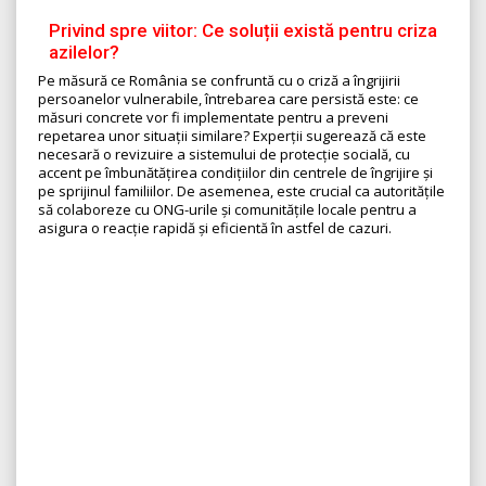
Privind spre viitor: Ce soluții există pentru criza
azilelor?
Pe măsură ce România se confruntă cu o criză a îngrijirii
persoanelor vulnerabile, întrebarea care persistă este: ce
măsuri concrete vor fi implementate pentru a preveni
repetarea unor situații similare? Experții sugerează că este
necesară o revizuire a sistemului de protecție socială, cu
accent pe îmbunătățirea condițiilor din centrele de îngrijire și
pe sprijinul familiilor. De asemenea, este crucial ca autoritățile
să colaboreze cu ONG-urile și comunitățile locale pentru a
asigura o reacție rapidă și eficientă în astfel de cazuri.