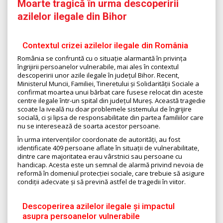
Moarte tragică în urma descoperirii
azilelor ilegale din Bihor
Contextul crizei azilelor ilegale din România
România se confruntă cu o situație alarmantă în privința
îngrijirii persoanelor vulnerabile, mai ales în contextul
descoperirii unor azile ilegale în județul Bihor. Recent,
Ministerul Muncii, Familiei, Tineretului și Solidarității Sociale a
confirmat moartea unui bărbat care fusese relocat din aceste
centre ilegale într-un spital din județul Mureș. Această tragedie
scoate la iveală nu doar problemele sistemului de îngrijire
socială, ci și lipsa de responsabilitate din partea familiilor care
nu se interesează de soarta acestor persoane.
În urma intervențiilor coordonate de autorități, au fost
identificate 409 persoane aflate în situații de vulnerabilitate,
dintre care majoritatea erau vârstnici sau persoane cu
handicap. Acesta este un semnal de alarmă privind nevoia de
reformă în domeniul protecției sociale, care trebuie să asigure
condiții adecvate și să prevină astfel de tragedii în viitor.
Descoperirea azilelor ilegale și impactul
asupra persoanelor vulnerabile