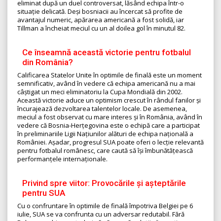
eliminat după un duel controversat, lăsând echipa într-o
situație delicată. Deși bosniacii au încercat să profite de
avantajul numeric, apărarea americană a fost solidă, iar
Tillman a încheiat meciul cu un al doilea gol în minutul 82.
Ce înseamnă această victorie pentru fotbalul
din România?
Calificarea Statelor Unite în optimile de finală este un moment
semnificativ, având în vedere că echipa americană nu a mai
câștigat un meci eliminatoriu la Cupa Mondială din 2002.
Această victorie aduce un optimism crescut în rândul fanilor și
încurajează dezvoltarea talentelor locale. De asemenea,
meciul a fost observat cu mare interes și în România, având în
vedere că Bosnia-Herțegovina este o echipă care a participat
în preliminariile Ligii Națiunilor alături de echipa națională a
României. Așadar, progresul SUA poate oferi o lecție relevantă
pentru fotbalul românesc, care caută să își îmbunătățească
performanțele internaționale.
Privind spre viitor: Provocările și așteptările
pentru SUA
Cu o confruntare în optimile de finală împotriva Belgiei pe 6
iulie, SUA se va confrunta cu un adversar redutabil. Fără