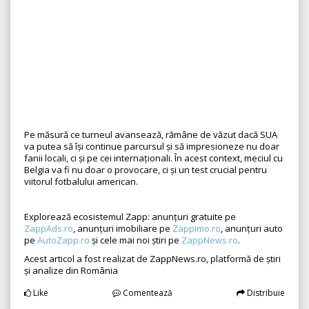
Pe măsură ce turneul avansează, rămâne de văzut dacă SUA
va putea să își continue parcursul și să impresioneze nu doar
fanii locali, ci și pe cei internaționali. În acest context, meciul cu
Belgia va fi nu doar o provocare, ci și un test crucial pentru
viitorul fotbalului american.
Explorează ecosistemul Zapp: anunțuri gratuite pe
ZappAds.ro
, anunțuri imobiliare pe
Zappimo.ro
, anunțuri auto
pe
AutoZapp.ro
și cele mai noi știri pe
ZappNews.ro
.
Acest articol a fost realizat de ZappNews.ro, platformă de știri
și analize din România
Like
Comentează
Distribuie