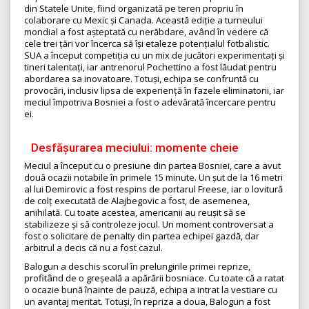
din Statele Unite, fiind organizată pe teren propriu în
colaborare cu Mexic și Canada. Această ediție a turneului
mondial a fost așteptată cu nerăbdare, având în vedere că
cele trei țări vor încerca să își etaleze potențialul fotbalistic.
SUA a început competiția cu un mix de jucători experimentați și
tineri talentați, iar antrenorul Pochettino a fost lăudat pentru
abordarea sa inovatoare. Totuși, echipa se confruntă cu
provocări, inclusiv lipsa de experiență în fazele eliminatorii, iar
meciul împotriva Bosniei a fost o adevărată încercare pentru
ei.
Desfășurarea meciului: momente cheie
Meciul a început cu o presiune din partea Bosniei, care a avut
două ocazii notabile în primele 15 minute. Un șut de la 16 metri
al lui Demirovic a fost respins de portarul Freese, iar o lovitură
de colț executată de Alajbegovic a fost, de asemenea,
anihilată. Cu toate acestea, americanii au reușit să se
stabilizeze și să controleze jocul. Un moment controversat a
fost o solicitare de penalty din partea echipei gazdă, dar
arbitrul a decis că nu a fost cazul.
Balogun a deschis scorul în prelungirile primei reprize,
profitând de o greșeală a apărării bosniace. Cu toate că a ratat
o ocazie bună înainte de pauză, echipa a intrat la vestiare cu
un avantaj meritat. Totuși, în repriza a doua, Balogun a fost