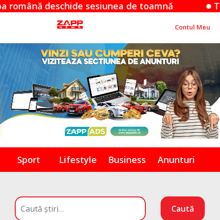
hide sesiunea de toamnă
Trotinetele electr
Contul Meu
Sport
Lifestyle
Business
Anunturi
Caută