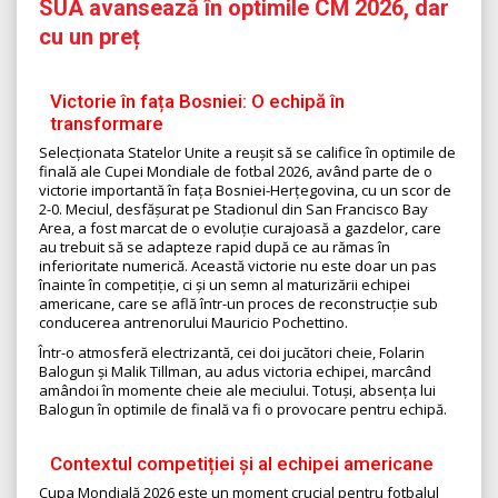
SUA avansează în optimile CM 2026, dar
cu un preț
Victorie în fața Bosniei: O echipă în
transformare
Selecționata Statelor Unite a reușit să se califice în optimile de
finală ale Cupei Mondiale de fotbal 2026, având parte de o
victorie importantă în fața Bosniei-Herțegovina, cu un scor de
2-0. Meciul, desfășurat pe Stadionul din San Francisco Bay
Area, a fost marcat de o evoluție curajoasă a gazdelor, care
au trebuit să se adapteze rapid după ce au rămas în
inferioritate numerică. Această victorie nu este doar un pas
înainte în competiție, ci și un semn al maturizării echipei
americane, care se află într-un proces de reconstrucție sub
conducerea antrenorului Mauricio Pochettino.
Într-o atmosferă electrizantă, cei doi jucători cheie, Folarin
Balogun și Malik Tillman, au adus victoria echipei, marcând
amândoi în momente cheie ale meciului. Totuși, absența lui
Balogun în optimile de finală va fi o provocare pentru echipă.
Contextul competiției și al echipei americane
Cupa Mondială 2026 este un moment crucial pentru fotbalul