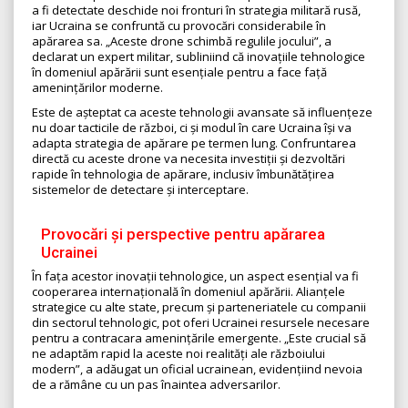
a fi detectate deschide noi fronturi în strategia militară rusă,
iar Ucraina se confruntă cu provocări considerabile în
apărarea sa. „Aceste drone schimbă regulile jocului”, a
declarat un expert militar, subliniind că inovațiile tehnologice
în domeniul apărării sunt esențiale pentru a face față
amenințărilor moderne.
Este de așteptat ca aceste tehnologii avansate să influențeze
nu doar tacticile de război, ci și modul în care Ucraina își va
adapta strategia de apărare pe termen lung. Confruntarea
directă cu aceste drone va necesita investiții și dezvoltări
rapide în tehnologia de apărare, inclusiv îmbunătățirea
sistemelor de detectare și interceptare.
Provocări și perspective pentru apărarea
Ucrainei
În fața acestor inovații tehnologice, un aspect esențial va fi
cooperarea internațională în domeniul apărării. Alianțele
strategice cu alte state, precum și parteneriatele cu companii
din sectorul tehnologic, pot oferi Ucrainei resursele necesare
pentru a contracara amenințările emergente. „Este crucial să
ne adaptăm rapid la aceste noi realități ale războiului
modern”, a adăugat un oficial ucrainean, evidențiind nevoia
de a rămâne cu un pas înaintea adversarilor.