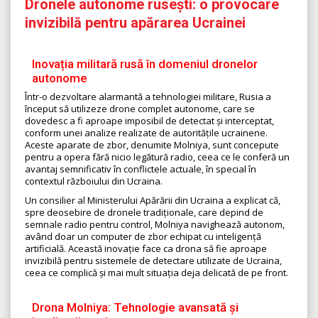
Dronele autonome rusești: o provocare
invizibilă pentru apărarea Ucrainei
Inovația militară rusă în domeniul dronelor
autonome
Într-o dezvoltare alarmantă a tehnologiei militare, Rusia a
început să utilizeze drone complet autonome, care se
dovedesc a fi aproape imposibil de detectat și interceptat,
conform unei analize realizate de autoritățile ucrainene.
Aceste aparate de zbor, denumite Molniya, sunt concepute
pentru a opera fără nicio legătură radio, ceea ce le conferă un
avantaj semnificativ în conflictele actuale, în special în
contextul războiului din Ucraina.
Un consilier al Ministerului Apărării din Ucraina a explicat că,
spre deosebire de dronele tradiționale, care depind de
semnale radio pentru control, Molniya navighează autonom,
având doar un computer de zbor echipat cu inteligență
artificială. Această inovație face ca drona să fie aproape
invizibilă pentru sistemele de detectare utilizate de Ucraina,
ceea ce complică și mai mult situația deja delicată de pe front.
Drona Molniya: Tehnologie avansată și