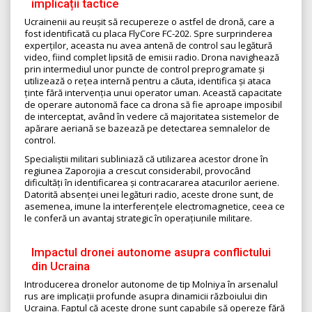
implicații tactice
Ucrainenii au reușit să recupereze o astfel de dronă, care a
fost identificată cu placa FlyCore FC-202. Spre surprinderea
experților, aceasta nu avea antenă de control sau legătură
video, fiind complet lipsită de emisii radio. Drona navighează
prin intermediul unor puncte de control preprogramate și
utilizează o rețea internă pentru a căuta, identifica și ataca
ținte fără intervenția unui operator uman. Această capacitate
de operare autonomă face ca drona să fie aproape imposibil
de interceptat, având în vedere că majoritatea sistemelor de
apărare aeriană se bazează pe detectarea semnalelor de
control.
Specialiștii militari subliniază că utilizarea acestor drone în
regiunea Zaporojia a crescut considerabil, provocând
dificultăți în identificarea și contracararea atacurilor aeriene.
Datorită absenței unei legături radio, aceste drone sunt, de
asemenea, imune la interferențele electromagnetice, ceea ce
le conferă un avantaj strategic în operațiunile militare.
Impactul dronei autonome asupra conflictului
din Ucraina
Introducerea dronelor autonome de tip Molniya în arsenalul
rus are implicații profunde asupra dinamicii războiului din
Ucraina. Faptul că aceste drone sunt capabile să opereze fără