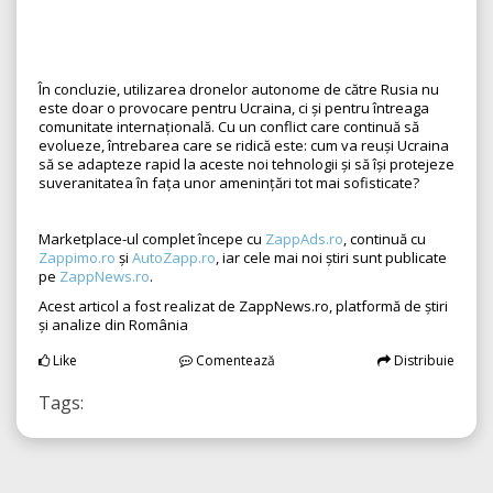
În concluzie, utilizarea dronelor autonome de către Rusia nu
este doar o provocare pentru Ucraina, ci și pentru întreaga
comunitate internațională. Cu un conflict care continuă să
evolueze, întrebarea care se ridică este: cum va reuși Ucraina
să se adapteze rapid la aceste noi tehnologii și să își protejeze
suveranitatea în fața unor amenințări tot mai sofisticate?
Marketplace-ul complet începe cu
ZappAds.ro
, continuă cu
Zappimo.ro
și
AutoZapp.ro
, iar cele mai noi știri sunt publicate
pe
ZappNews.ro
.
Acest articol a fost realizat de ZappNews.ro, platformă de știri
și analize din România
Like
Comentează
Distribuie
Tags: