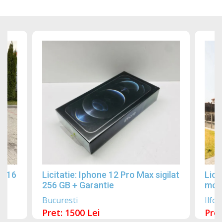
2016
Licitatie: Iphone 12 Pro Max sigilat
Lici
256 GB + Garantie
mobi
Bucuresti
Ilfov
Pret: 1500 Lei
Pret