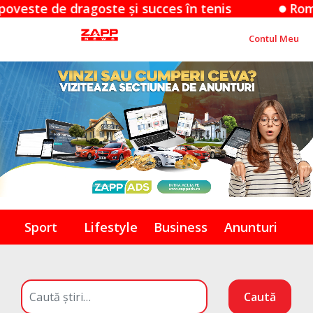
 de dragoste și succes în tenis
România tri
Contul Meu
Sport
Lifestyle
Business
Anunturi
Caută