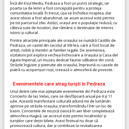
Încă din Evul Mediu, Pedraza a fost un punct strategic, iar
poarta sa de lemn a fost concepută pentru a proteja
comunitatea locală. În trecut, ușa se închidea noaptea, dar
acest obicei a fost abandonat, iar acum accesul este permis
pe tot parcursul zilei. Astăzi, orașul are o populație redusă, cu
câteva sute de locuitori, dar rămâne o destinație de interes
istoric și cultural.
Printre atracțiile principale ale orașului se numără Castillo de
Pedraza, un castel din secolul al XIII-lea, care a fost locuit de
artiști, nobili și membri ai familiei regale. De asemenea,
vizitatorii pot explora vechea închisoare a orașului și Casa del
Aguila Imperial, un muzeu dedicat faunei sălbatice din zonă.
Străzile înguste și pietruite ale orașului, împreună cu casele de
piatră cu acoperișuri roșii, creează o atmosferă de poveste.
Evenimentele care atrag turiști în Pedraza
Unul dintre cele mai așteptate evenimente din Pedraza este
Concierto de las Velas, care se desfășoară anual pe 4 și 11
iulie. Această manifestare culturală adună mii de lumânări
aprinse pe străzile orașului, transformându-l într-un loc de
basm. Concertele de muzică clasică în aer liber completează
atmosfera magică, iar accesul este permis localnicilor și
turiștilor care dețin bilete. Acest festival nu doar că
promovează cultura, dar și contribuie la revitalizarea