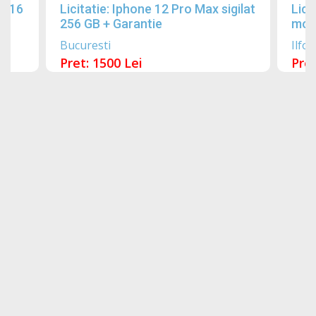
2016
Licitatie: Iphone 12 Pro Max sigilat
Lici
256 GB + Garantie
mobi
Bucuresti
Ilfov
Pret: 1500 Lei
Pret