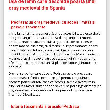
Ușa de lemn care deschide poarta unui
oraș medieval din Spania
Pedraza: un oraș medieval cu acces limitat și
peisaje fascinante
Într-o lume tot mai aglomerată, unde accesibilitatea este cheia
atragerii turiștilor, orașul Pedraza din Spania se remarcă
printr-o caracteristică inedită: singura cale de acces este o
poartă masivă din lemn, cu dimensiuni impresionante de trei
metri în lățime și tot atâția înălțime. Așezat pe un deal din
munții Sierra de Guadarrama, la aproximativ 90 de minute de
Madrid, orașul medieval atrage vizitatori din întreaga lume,
oferindu-le o experiență unică, plină de istorie și frumusețe
naturală.
Drumul șerpuitor care duce la Pedraza este o provocare
pentru mașini, fiind conceput inițial pentru cai și căruțe.
Această particularitate face ca accesul să fie o aventură în
sine, iar vizitatorii sunt adesea nevoiți să parcurgă distanța pe
jos, având astfel ocazia să admire peisajul pitoresc care
înconjoară localitatea.
Istoria fascinantă a orașului Pedraza