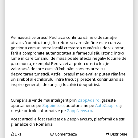
Pe măsură ce orașul Pedraza continuă să fie o destinație
atractivă pentru turiști, întrebarea care rămâne este cum va
gestiona comunitatea locală creșterea numărului de vizitatori,
fără a compromite autenticitatea și farmecul său istoric. Într-o
lume în care turismul de masă poate afecta negativ locurile de
patrimoniu, exemplul Pedrazei ar putea oferi o lecție
valoroasă despre cum să îmbinăm conservarea cu
dezvoltarea turistică. Astfel, orașul medieval ar putea rămâne
un simbol al echilibrului între trecut și prezent, continuând să
inspire generații de turiști și localnici deopotrivă.
Cumpără și vinde mai inteligent prin
ZappAds.ro
, găsește
apartamente pe
Zappimo.ro
, autoturisme pe
AutoZapp.ro
și
citește articole informative pe
ZappNews.ro
.
Acest articol a fost realizat de ZappNews.ro, platformă de știri
și analize din România
Like
Comentează
Distribuie