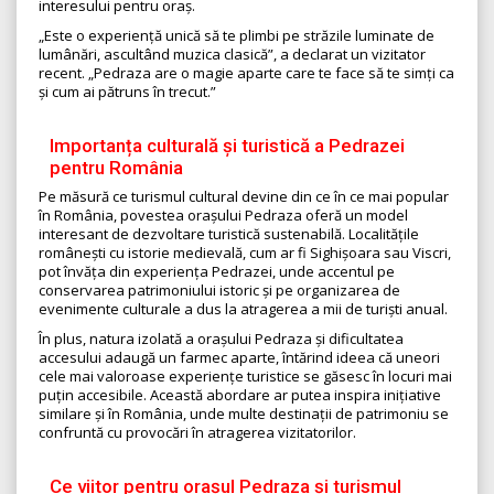
interesului pentru oraș.
„Este o experiență unică să te plimbi pe străzile luminate de
lumânări, ascultând muzica clasică”, a declarat un vizitator
recent. „Pedraza are o magie aparte care te face să te simți ca
și cum ai pătruns în trecut.”
Importanța culturală și turistică a Pedrazei
pentru România
Pe măsură ce turismul cultural devine din ce în ce mai popular
în România, povestea orașului Pedraza oferă un model
interesant de dezvoltare turistică sustenabilă. Localitățile
românești cu istorie medievală, cum ar fi Sighișoara sau Viscri,
pot învăța din experiența Pedrazei, unde accentul pe
conservarea patrimoniului istoric și pe organizarea de
evenimente culturale a dus la atragerea a mii de turiști anual.
În plus, natura izolată a orașului Pedraza și dificultatea
accesului adaugă un farmec aparte, întărind ideea că uneori
cele mai valoroase experiențe turistice se găsesc în locuri mai
puțin accesibile. Această abordare ar putea inspira inițiative
similare și în România, unde multe destinații de patrimoniu se
confruntă cu provocări în atragerea vizitatorilor.
Ce viitor pentru orașul Pedraza și turismul