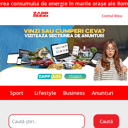
umului de energie în marile orașe ale României
Contul Meu
Sport
Lifestyle
Business
Anunturi
Caută