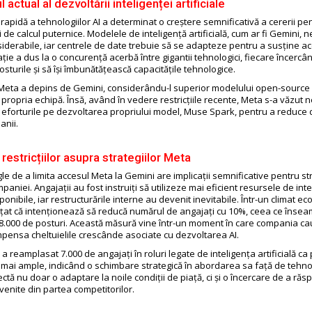
 actual al dezvoltării inteligenței artificiale
rapidă a tehnologiilor AI a determinat o creștere semnificativă a cererii pe
i de calcul puternice. Modelele de inteligență artificială, cum ar fi Gemini, n
iderabile, iar centrele de date trebuie să se adapteze pentru a susține ac
ție a dus la o concurență acerbă între gigantii tehnologici, fiecare încercân
sturile și să își îmbunătățească capacitățile tehnologice.
eta a depins de Gemini, considerându-l superior modelului open-source
propria echipă. Însă, având în vedere restricțiile recente, Meta s-a văzut ne
eforturile pe dezvoltarea propriului model, Muse Spark, pentru a reduc
anii.
restricțiilor asupra strategiilor Meta
le de a limita accesul Meta la Gemini are implicații semnificative pentru st
paniei. Angajații au fost instruiți să utilizeze mai eficient resursele de int
sponibile, iar restructurările interne au devenit inevitabile. Într-un climat eco
at că intenționează să reducă numărul de angajați cu 10%, ceea ce înse
8.000 de posturi. Această măsură vine într-un moment în care compania cau
pensa cheltuielile crescânde asociate cu dezvoltarea AI.
 a reamplasat 7.000 de angajați în roluri legate de inteligența artificială ca
i mai ample, indicând o schimbare strategică în abordarea sa față de tehno
ctă nu doar o adaptare la noile condiții de piață, ci și o încercare de a ră
venite din partea competitorilor.