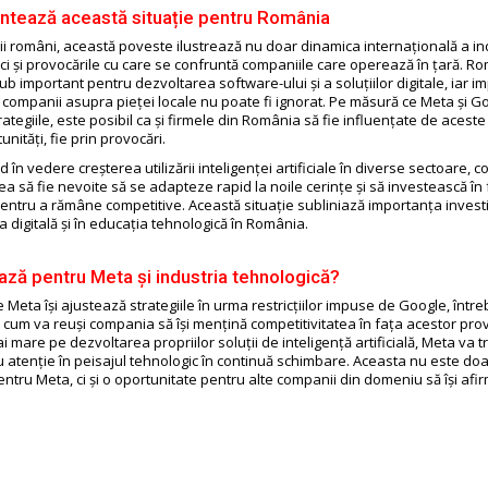
ntează această situație pentru România
rii români, această poveste ilustrează nu doar dinamica internațională a in
 ci și provocările cu care se confruntă companiile care operează în țară. R
b important pentru dezvoltarea software-ului și a soluțiilor digitale, iar i
 companii asupra pieței locale nu poate fi ignorat. Pe măsură ce Meta și Go
ategiile, este posibil ca și firmele din România să fie influențate de aceste
unități, fie prin provocări.
d în vedere creșterea utilizării inteligenței artificiale în diverse sectoare, 
tea să fie nevoite să se adapteze rapid la noile cerințe și să investească î
entru a rămâne competitive. Această situație subliniază importanța investiț
a digitală și în educația tehnologică în România.
ză pentru Meta și industria tehnologică?
 Meta își ajustează strategiile în urma restricțiilor impuse de Google, într
cum va reuși compania să își mențină competitivitatea în fața acestor prov
i mare pe dezvoltarea propriilor soluții de inteligență artificială, Meta va t
 atenție în peisajul tehnologic în continuă schimbare. Aceasta nu este doa
ntru Meta, ci și o oportunitate pentru alte companii din domeniu să își afi