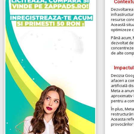
Contextul
Dezvoltarea 
infrastructur
resurse cons
Această situa
optimizeze co
Până acum, M
dezvoltat de 
concentreze 
de alte comp
Impactul 
Decizia Goog
afaceri a com
artificială di
Meta a anunț
aproximativ 
pentru a com
În plus, Meta
restructurăr
Aceasta refle
provocărilor 