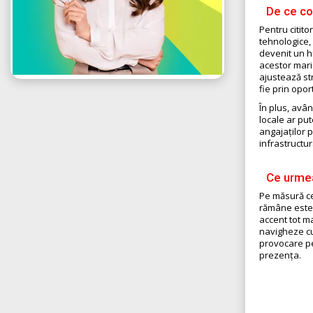
De ce co
Pentru citito
tehnologice,
devenit un hu
acestor mari
ajustează str
fie prin oport
În plus, avân
locale ar pu
angajaților p
infrastructur
Ce urmea
Pe măsură ce
rămâne este 
accent tot ma
navigheze cu
provocare pe
prezența.