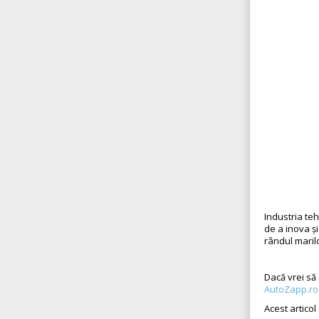
Industria teh
de a inova și
rândul marilo
Dacă vrei să
AutoZapp.ro
Acest articol