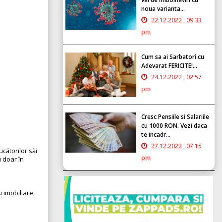
noua varianta...
22.12.2022 , 09:33
pm
Cum sa ai Sarbatori cu
Adevarat FERICITE!...
24.12.2022 , 02:57
pm
Cresc Pensiile si Salariile
cu 1000 RON. Vezi daca
te incadr...
27.12.2022 , 07:15
ucătorilor săi
pm
u doar în
 imobiliare,