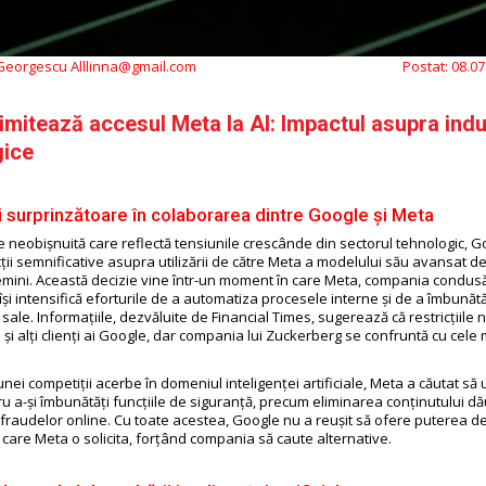
 Georgescu Alllinna@gmail.com
Postat:
08.07
imitează accesul Meta la AI: Impactul asupra indu
gice
ii surprinzătoare în colaborarea dintre Google și Meta
re neobișnuită care reflectă tensiunile crescânde din sectorul tehnologic, G
ții semnificative asupra utilizării de către Meta a modelului său avansat de
 Gemini. Această decizie vine într-un moment în care Meta, compania condu
și intensifică eforturile de a automatiza procesele interne și de a îmbunăt
sale. Informațiile, dezvăluite de Financial Times, sugerează că restricțiile
 și alți clienți ai Google, dar compania lui Zuckerberg se confruntă cu cele
unei competiții acerbe în domeniul inteligenței artificiale, Meta a căutat să 
u a-și îmbunătăți funcțiile de siguranță, precum eliminarea conținutului dă
raudelor online. Cu toate acestea, Google nu a reușit să ofere puterea de
care Meta o solicita, forțând compania să caute alternative.