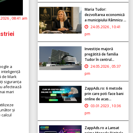
Maria Tudor:
dezvoltarea economică
.2026 , 08:41 am
a municipiului Râmnicu ...
24.05.2026 , 10:41
striei
pm
Investiție majoră
pregătită de familia
Tudor în centrul...
24.05.2026 , 05:37
oogle a
 inteligență
pm
să de Mark
ăți siguranța
 nu afectează
ZappAds.ro: 6 metode
 mai mari
prin care poti face bani
online de acas...
utilizeze
03.01.2023 , 10:36
unător și
pm
 calcul
ZappAds.ro a Lansat