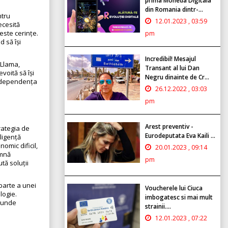
prima Moneda Digitala
din Romania dintr-...
ntru
12.01.2023 , 03:59
ecesită
este cerințe.
pm
d să își
Incredibil! Mesajul
 Llama,
Transant al lui Dan
voită să își
Negru dinainte de Cr...
e dependența
26.12.2022 , 03:03
pm
Arest preventiv -
rategia de
Eurodeputata Eva Kaili ...
eligență
nomic dificil,
20.01.2023 , 09:14
amnă
pm
tă soluții
 parte a unei
Voucherele lui Ciuca
logie.
imbogatesc si mai mult
spunde
strainii....
12.01.2023 , 07:22