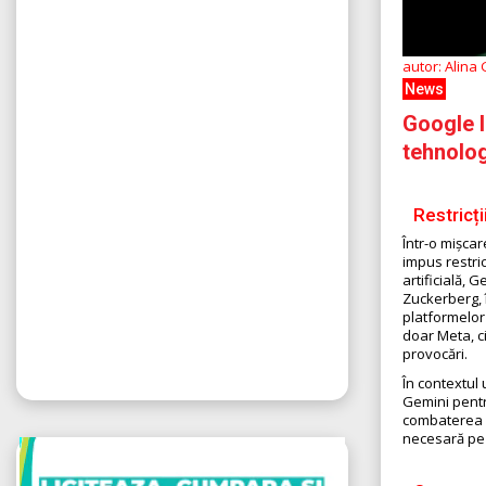
autor: Alina
News
Google l
tehnolo
Restricț
Într-o mișca
impus restric
artificială,
Zuckerberg, î
platformelor 
doar Meta, ci
provocări.
În contextul 
Gemini pentr
combaterea f
necesară pe 