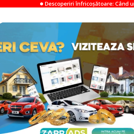
operiri înfricoșătoare: Când un Airbnb devine un mis