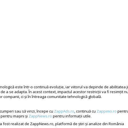
nologică este într-o continuă evoluție, iar viitorul va depinde de abilitatea j
 de a se adapta. În acest context, impactul acestor restricții va fi resimțit n
r companii, ci și în întreaga comunitate tehnologică globală.
 cumperi sau să vinzi, începe cu
ZappAds.ro
, continuă cu
Zappimo.ro
pentru
pentru mașini și
ZappNews.ro
pentru informații utile.
 a fost realizat de ZappNews.ro, platformă de știri și analize din România