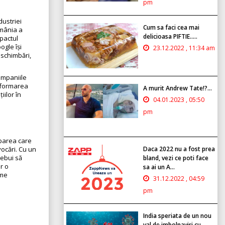
pm
dustriei
Cum sa faci cea mai
omânia a
delicioasa PIFTIE.....
mpactul
ogle își
23.12.2022 , 11:34 am
 schimbări,
companiile
n formarea
A murit Andrew Tate!?...
iilor în
04.01.2023 , 05:50
pm
ebarea care
Daca 2022 nu a fost prea
ocări. Cu un
rebui să
bland, vezi ce poti face
r o
sa ai un A...
rme
31.12.2022 , 04:59
pm
India speriata de un nou
val de imbolnaviri cu