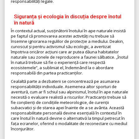
responsabilități legale.
Siguranța și ecologia în discuția despre înotul
în natură
În contextul actual, susținătorii înotului în ape naturale insistă
pe faptul că promovarea acestei activități nu trebuie să
însemne ignorarea regulilor de protecție a mediului. Deakin,
cunoscut și pentru activismul său ecologic, a avertizat
împotriva oricăror acțiuni care ar putea dăuna habitatelor
naturale sau zonele de reproducere a faunei sălbatice. „Înotul
în natură trebuie să fie o experiență care respectă
ecosistemele”, a subliniat el, îndemnând la o abordare
responsabilă din partea practicanților.
Cealaltă parte a dezbaterii se concentrează pe asumarea
responsabilității individuale. Asemenea altor sporturi de
aventură, cum ar fi schiul sau alpinismul, înotul în ape naturale
necesită o evaluare realistă a riscurilor. Practicanții trebuie să
fie conștienți de condițiile meteorologice, de curenții
subacvatici și de starea apei înainte de a se avânta. Această
responsabilitate personală devine esențială în contextul în
care înotul în natură devine o alternativă la timpul petrecut în
fața ecranelor, oferind o modalitate de reconectare cu mediul
înconjurător.