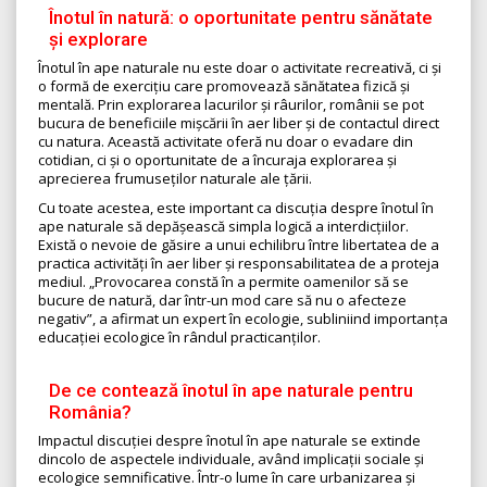
Înotul în natură: o oportunitate pentru sănătate
și explorare
Înotul în ape naturale nu este doar o activitate recreativă, ci și
o formă de exercițiu care promovează sănătatea fizică și
mentală. Prin explorarea lacurilor și râurilor, românii se pot
bucura de beneficiile mișcării în aer liber și de contactul direct
cu natura. Această activitate oferă nu doar o evadare din
cotidian, ci și o oportunitate de a încuraja explorarea și
aprecierea frumuseților naturale ale țării.
Cu toate acestea, este important ca discuția despre înotul în
ape naturale să depășească simpla logică a interdicțiilor.
Există o nevoie de găsire a unui echilibru între libertatea de a
practica activități în aer liber și responsabilitatea de a proteja
mediul. „Provocarea constă în a permite oamenilor să se
bucure de natură, dar într-un mod care să nu o afecteze
negativ”, a afirmat un expert în ecologie, subliniind importanța
educației ecologice în rândul practicanților.
De ce contează înotul în ape naturale pentru
România?
Impactul discuției despre înotul în ape naturale se extinde
dincolo de aspectele individuale, având implicații sociale și
ecologice semnificative. Într-o lume în care urbanizarea și