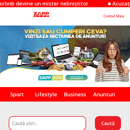
ne un mister neliniștitor
Acuzațiile Apple 
Contul Meu
Sport
Lifestyle
Business
Anunturi
Caută