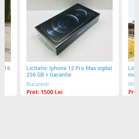
2016
Licitatie: Iphone 12 Pro Max sigilat
Lici
256 GB + Garantie
mobi
Bucuresti
Ilfov
Pret: 1500 Lei
Pret