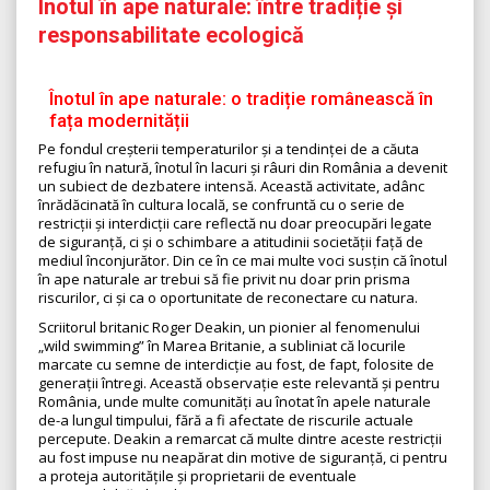
Înotul în ape naturale: între tradiție și
responsabilitate ecologică
Înotul în ape naturale: o tradiție românească în
fața modernității
Pe fondul creșterii temperaturilor și a tendinței de a căuta
refugiu în natură, înotul în lacuri și râuri din România a devenit
un subiect de dezbatere intensă. Această activitate, adânc
înrădăcinată în cultura locală, se confruntă cu o serie de
restricții și interdicții care reflectă nu doar preocupări legate
de siguranță, ci și o schimbare a atitudinii societății față de
mediul înconjurător. Din ce în ce mai multe voci susțin că înotul
în ape naturale ar trebui să fie privit nu doar prin prisma
riscurilor, ci și ca o oportunitate de reconectare cu natura.
Scriitorul britanic Roger Deakin, un pionier al fenomenului
„wild swimming” în Marea Britanie, a subliniat că locurile
marcate cu semne de interdicție au fost, de fapt, folosite de
generații întregi. Această observație este relevantă și pentru
România, unde multe comunități au înotat în apele naturale
de-a lungul timpului, fără a fi afectate de riscurile actuale
percepute. Deakin a remarcat că multe dintre aceste restricții
au fost impuse nu neapărat din motive de siguranță, ci pentru
a proteja autoritățile și proprietarii de eventuale