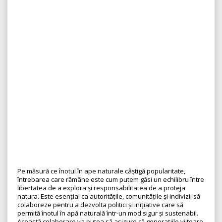
Pe măsură ce înotul în ape naturale câștigă popularitate,
întrebarea care rămâne este cum putem găsi un echilibru între
libertatea de a explora și responsabilitatea de a proteja
natura. Este esențial ca autoritățile, comunitățile și indivizii să
colaboreze pentru a dezvolta politici și inițiative care să
permită înotul în apă naturală într-un mod sigur și sustenabil.
Această colaborare va putea să asigure că generațiile viitoare