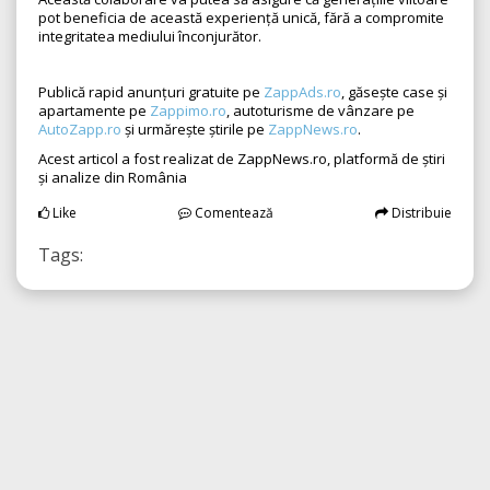
pot beneficia de această experiență unică, fără a compromite
integritatea mediului înconjurător.
Publică rapid anunțuri gratuite pe
ZappAds.ro
, găsește case și
apartamente pe
Zappimo.ro
, autoturisme de vânzare pe
AutoZapp.ro
și urmărește știrile pe
ZappNews.ro
.
Acest articol a fost realizat de ZappNews.ro, platformă de știri
și analize din România
Like
Comentează
Distribuie
Tags: