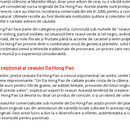
rsanții stâncoși ai Munților Wuyi, doar șase arbori de ceai, cu o vârstă est
sunt considerați sursa originală de Da Hong Pao. Aceste plante sunt protej
chineze, care au interzis recoltarea comercială din ele în 2006, pentru a co
tural. Ultimele recolte au fost destinate instituțiilor publice și colecțiilor of
fel o raritate extrem de căutată.
ng Pao face parte din categoria yancha, cunoscută sub numele de "ceaiuri
i oolong, parțial oxidate, se situează între ceaiul verde și cel negru, avân
iată, de la note florale și fructate până la accente de caramel și lemn prăj
a Da Hong Pao provine dintr-o combinație unică de genetica plantelor, solul 
croclimatul umed și tehnicile tradiționale de procesare, un proces care nec
 muncă și o experiență considerabilă.
xcepțional al ceaiului Da Hong Pao
nilor, prețul ceaiului Da Hong Pao a crescut exponențial, iar astăzi, unele l
ume impresionante. "Un Da Hong Pao de calitate poate costa de la câteva z
e euro pentru 100 de grame, iar edițiile limitate, provenite din loturi origin
t aceste valori", explică un expert în ceaiuri. Această tendință de creștere 
a Hong Pao să devină nu doar un produs de consum, ci și un obiect de colec
ceaiurilor comercializate sub numele de Da Hong Pao astăzi provin din plan
borii originali sau din amestecuri de varietăți locale cultivate în aceeași re
riginali. Deși acest lucru a dus la o diversificare a ofertei, autenticitatea și c
i esențiale pentru pasionați.