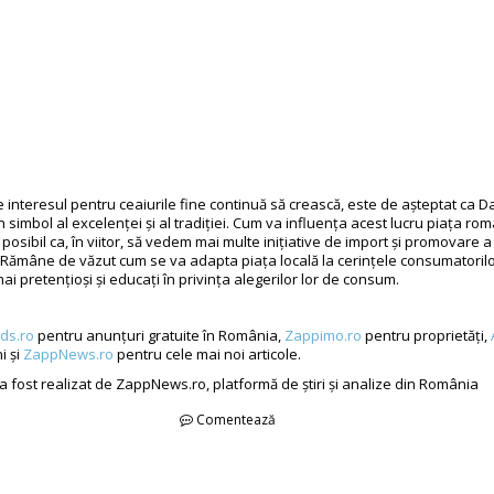
 interesul pentru ceaiurile fine continuă să crească, este de așteptat ca 
 simbol al excelenței și al tradiției. Cum va influența acest lucru piața r
 posibil ca, în viitor, să vedem mai multe inițiative de import și promovare a
Rămâne de văzut cum se va adapta piața locală la cerințele consumatorilo
mai pretențioși și educați în privința alegerilor lor de consum.
ds.ro
pentru anunțuri gratuite în România,
Zappimo.ro
pentru proprietăți,
i și
ZappNews.ro
pentru cele mai noi articole.
 a fost realizat de ZappNews.ro, platformă de știri și analize din România
Comentează