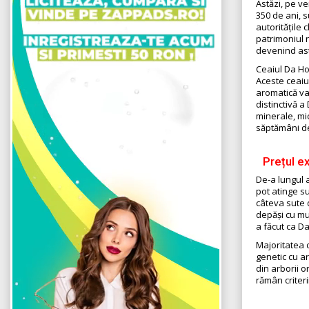
Astăzi, pe ve
350 de ani, 
autoritățile 
patrimoniul na
devenind ast
Ceaiul Da Ho
Aceste ceaiur
aromatică var
distinctivă 
minerale, mi
săptămâni de
Prețul e
De-a lungul a
pot atinge s
câteva sute d
depăși cu mul
a făcut ca D
Majoritatea 
genetic cu ar
din arborii o
rămân criteri