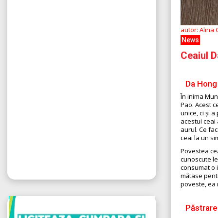
autor: Alina
News
Ceaiul D
Da Hong 
În inima Munț
Pao. Acest ce
unice, ci și 
acestui ceai 
aurul. Ce fac
ceai la un si
Povestea cea
cunoscute le
consumat o in
mătase pentru
poveste, ea r
Păstrare