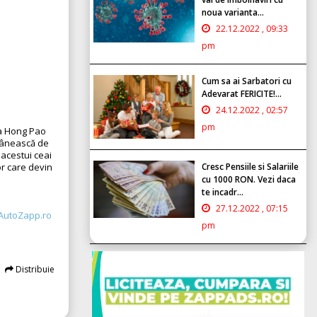
noua varianta...
22.12.2022 , 09:33
pm
Cum sa ai Sarbatori cu
Adevarat FERICITE!...
24.12.2022 , 02:57
pm
Da Hong Pao
omânească de
 acestui ceai
Cresc Pensiile si Salariile
r care devin
cu 1000 RON. Vezi daca
te incadr...
27.12.2022 , 07:15
AutoZapp.ro
pm
Distribuie