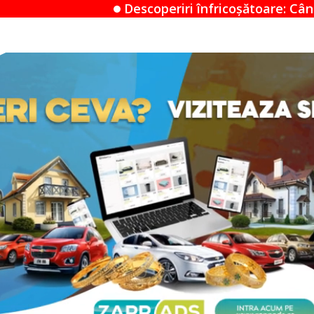
escoperiri înfricoșătoare: Când un Airbnb devine un 