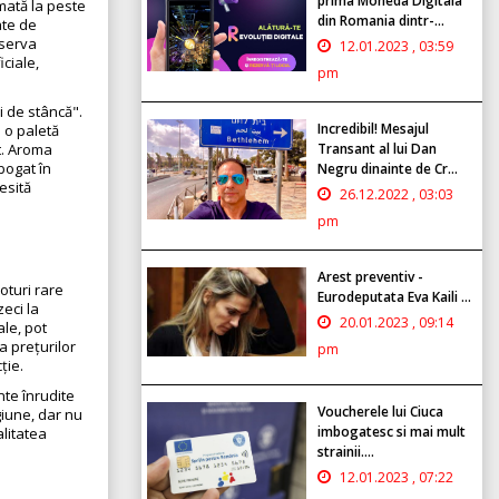
prima Moneda Digitala
imată la peste
din Romania dintr-...
ate de
nserva
12.01.2023 , 03:59
iciale,
pm
 de stâncă".
Incredibil! Mesajul
d o paletă
Transant al lui Dan
it. Aroma
bogat în
Negru dinainte de Cr...
esită
26.12.2022 , 03:03
pm
Arest preventiv -
oturi rare
Eurodeputata Eva Kaili ...
eci la
20.01.2023 , 09:14
ale, pot
a prețurilor
pm
ție.
te înrudite
Voucherele lui Ciuca
giune, dar nu
imbogatesc si mai mult
alitatea
strainii....
12.01.2023 , 07:22