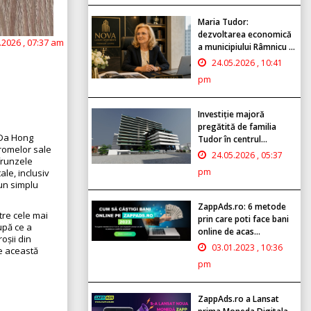
Maria Tudor:
dezvoltarea economică
.2026 , 07:37 am
a municipiului Râmnicu ...
24.05.2026 , 10:41
pm
Investiție majoră
pregătită de familia
l Da Hong
Tudor în centrul...
aromelor sale
24.05.2026 , 05:37
 frunzele
pm
ale, inclusiv
 un simplu
ZappAds.ro: 6 metode
tre cele mai
prin care poti face bani
upă ce a
online de acas...
oșii din
03.01.2023 , 10:36
me această
pm
ZappAds.ro a Lansat