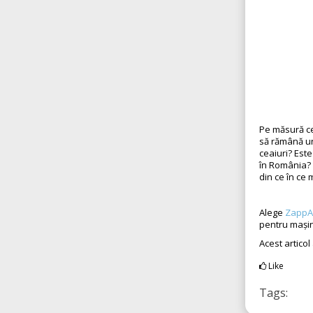
Pe măsură ce
să rămână un
ceaiuri? Este
în România? 
din ce în ce 
Alege
ZappA
pentru mașin
Acest articol
Like
Tags: