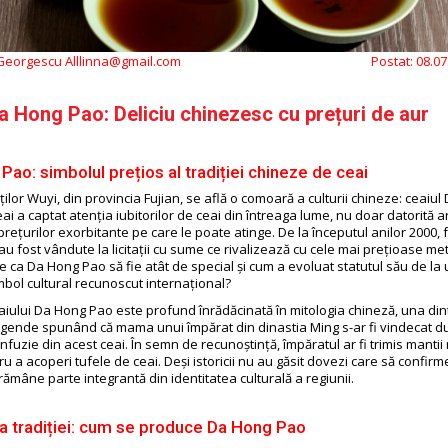
 Georgescu Alllinna@gmail.com
Postat:
08.07
a Hong Pao: Deliciu chinezesc cu prețuri de aur
Pao: simbolul prețios al tradiției chineze de ceai
ilor Wuyi, din provincia Fujian, se află o comoară a culturii chineze: ceaiu
ai a captat atenția iubitorilor de ceai din întreaga lume, nu doar datorită 
a prețurilor exorbitante pe care le poate atinge. De la începutul anilor 2000,
au fost vândute la licitații cu sume ce rivalizează cu cele mai prețioase met
e ca Da Hong Pao să fie atât de special și cum a evoluat statutul său de la
mbol cultural recunoscut internațional?
iului Da Hong Pao este profund înrădăcinată în mitologia chineză, una din
gende spunând că mama unui împărat din dinastia Ming s-ar fi vindecat d
fuzie din acest ceai. În semn de recunoștință, împăratul ar fi trimis mantii r
 a acoperi tufele de ceai. Deși istoricii nu au găsit dovezi care să confir
ămâne parte integrantă din identitatea culturală a regiunii.
a tradiției: cum se produce Da Hong Pao