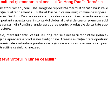
 cultural și economic al ceaiului Da Hong Pao în România
matorii români, ceaiul Da Hong Pao reprezintă mai mult decât o băutură; 
diției și al rafinamentului cultural. Din ce în ce mai mulți români descoperă
ine, iar Da Hong Pao captează atenția celor care caută experiențe autentice 
portanța acestui ceai în contextul global al pieței de ceaiuri premium subl
e consum din România, unde aprecierea pentru produsele de calitate sup
reștere.
text, interesul pentru ceaiul Da Hong Pao se aliniază cu tendințele global
și de apreciere a produselor tradiționale. Această evoluție oferă oportunit
 români de a introduce produse de nișă și de a educa consumatorii cu privi
 tradițiile ceaiului chinezesc.
ervă viitorul în lumea ceaiului?