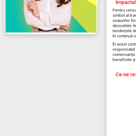
Impactul
Pentru consu
simbol al tra
ceaiurilor f
deosebite. Im
tendințele d
în continuă c
În acest con
responsabil 
comercianții
beneficiile și
Ce ne rez