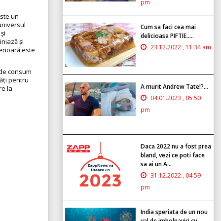
pm
este un
 universul
Cum sa faci cea mai
și
delicioasa PIFTIE.....
iniază și
23.12.2022 , 11:34 am
erioară este
e de consum
ăți pentru
A murit Andrew Tate!?...
re la
04.01.2023 , 05:50
pm
Daca 2022 nu a fost prea
bland, vezi ce poti face
sa ai un A...
31.12.2022 , 04:59
pm
India speriata de un nou
val de imbolnaviri cu