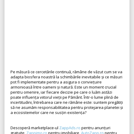
Pe măsură ce cercetările continuă, rămâne de văzut cum se va
adapta biosfera noastră la schimbările inevitabile și ce măsuri
pot fi implementate pentru a asigura o conviețuire
armonioasă între oameni și natură. Este un moment crucial
pentru omenire, iar fiecare decizie pe care o luăm astăzi
poate influența viitorul vieții pe Pământ. Într-o lume plină de
incertitudini, întrebarea care ne rămâne este: suntem pregătiți
să ne asumăm responsabilitatea pentru protejarea planetei și
a ecosistemelor care ne susțin existența?
Descoperă marketplace-ul
ZappAds.ro
pentru anunțuri
gratuite,
Zappimo.ro
pentru imobiliare,
AutoZapp.ro
pentru