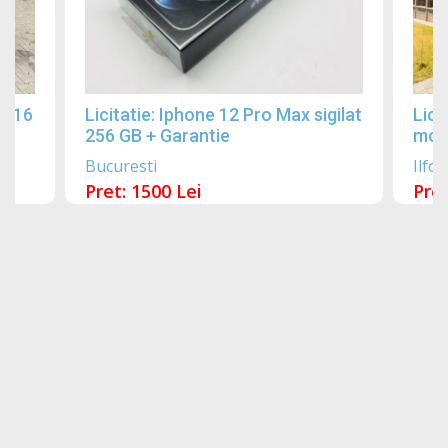
2016
Licitatie: Iphone 12 Pro Max sigilat
Lici
256 GB + Garantie
mobi
Bucuresti
Ilfov
Pret: 1500 Lei
Pret