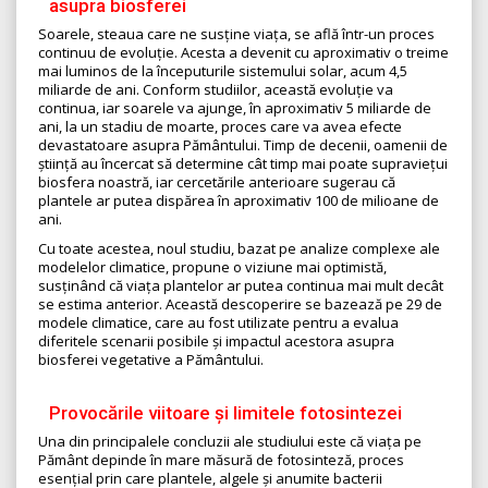
asupra biosferei
Soarele, steaua care ne susține viața, se află într-un proces
continuu de evoluție. Acesta a devenit cu aproximativ o treime
mai luminos de la începuturile sistemului solar, acum 4,5
miliarde de ani. Conform studiilor, această evoluție va
continua, iar soarele va ajunge, în aproximativ 5 miliarde de
ani, la un stadiu de moarte, proces care va avea efecte
devastatoare asupra Pământului. Timp de decenii, oamenii de
știință au încercat să determine cât timp mai poate supraviețui
biosfera noastră, iar cercetările anterioare sugerau că
plantele ar putea dispărea în aproximativ 100 de milioane de
ani.
Cu toate acestea, noul studiu, bazat pe analize complexe ale
modelelor climatice, propune o viziune mai optimistă,
susținând că viața plantelor ar putea continua mai mult decât
se estima anterior. Această descoperire se bazează pe 29 de
modele climatice, care au fost utilizate pentru a evalua
diferitele scenarii posibile și impactul acestora asupra
biosferei vegetative a Pământului.
Provocările viitoare și limitele fotosintezei
Una din principalele concluzii ale studiului este că viața pe
Pământ depinde în mare măsură de fotosinteză, proces
esențial prin care plantele, algele și anumite bacterii