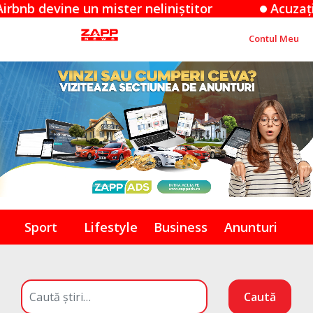
ine un mister neliniștitor
Acuzațiile Apple
Contul Meu
Sport
Lifestyle
Business
Anunturi
Caută