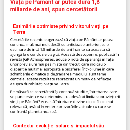
Viața pe Pământ ar putea dura 1,8
miliarde de ani, spun cercetătorii
Estimările optimiste privind viitorul vieții pe
Terra
Cercetările recente sugerează că viața pe Pământ ar putea
continua mult mai mult decât se anticipase anterior, cu o
estimare de încă 1,8 miliarde de ani înainte ca aceasta să
ajungă la o concluzie tragică. Această descoperire, publicată în
revista JGR Atmospheres, aduce o notă de speranță în fața
unor previziuni mai pesimiste din trecut, care indicau o
dispariție mult mai apropiată a biosferei. Într-o lume în care
schimbările climatice și degradarea mediului sunt teme
centrale, aceste rezultate reprezintă un motiv de reflecție
asupra durabilității vieții pe Terra.
Pe măsură ce cercetătorii își continuă studiile, întrebarea care
se pune este: ce va determina cu adevărat limita supraviețuirii
vieții pe Pământ? Această întrebare devine din ce în ce mai
relevantă, având în vedere provocările actuale cu care se
confruntă planeta noastră.
Contextul evoluției solare și impactul său