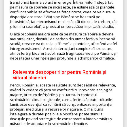
transformă lumina solară în energie. Într-un viitor îndepărtat,
pe măsură ce soarele se încălzește, se estimează că plantele
vor fi incapabile să efectueze fotosinteza, ceea ce va duce la
dispariția acestora. “Viața pe Pământ se bazează pe
fotosinteză, iar mecanismul necesită atât dioxid de carbon, cât
și lumina soarelui”, a precizat un cercetător implicat în studiu.
O altă problemă majoră este că pe măsură ce soarele devine
mai strălucitor, dioxidul de carbon din atmosferă va începe să
scadă, ceea ce va duce la o “fome” a plantelor, afectând astfel
întreg ecosistemul. Aceste interacțiuni complexe între soare,
atmosferă și biosferă subliniază fragilitatea vieții pe Pământ și
necesitatea unei înțelegeri profunde a schimbărilor climatice.
Relevanța descoperirilor pentru România și
viitorul planetei
Pentru România, aceste rezultate sunt deosebit de relevante,
având în vedere că țara se confruntă cu provocări ecologice
majore, precum defrișările și poluarea. În contextul
schimbărilor climatice globale, care afectează toate colțurile
lumii, este esențial ca românii să conștientizeze importanța
protejării mediului și a resurselor naturale. O mai bună
înțelegere a duratei posibile a biosferei poate stimula
discuțiile privind strategiile de conservare a biodiversității și
măsurile de adaptare la schimbările climatice.