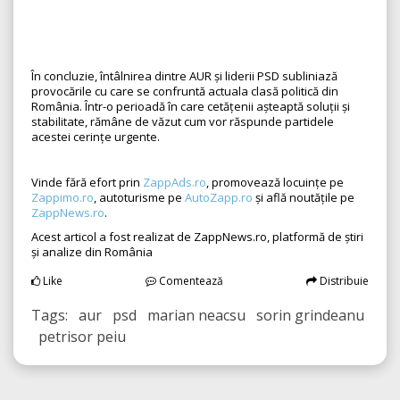
În concluzie, întâlnirea dintre AUR și liderii PSD subliniază
provocările cu care se confruntă actuala clasă politică din
România. Într-o perioadă în care cetățenii așteaptă soluții și
stabilitate, rămâne de văzut cum vor răspunde partidele
acestei cerințe urgente.
Vinde fără efort prin
ZappAds.ro
, promovează locuințe pe
Zappimo.ro
, autoturisme pe
AutoZapp.ro
și află noutățile pe
ZappNews.ro
.
Acest articol a fost realizat de ZappNews.ro, platformă de știri
și analize din România
Like
Comentează
Distribuie
Tags: aur psd marian neacsu sorin grindeanu
petrisor peiu