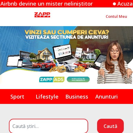
mister neliniștitor
Acuzațiile Apple împot
Contul Meu
Sport
Lifestyle
Business
Anunturi
Caută