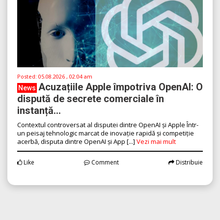
Posted:
05.08.2026 , 02:04 am
Acuzațiile Apple împotriva OpenAI: O
News
dispută de secrete comerciale în
instanță...
Contextul controversat al disputei dintre OpenAI și Apple Într-
un peisaj tehnologic marcat de inovație rapidă și competiție
acerbă, disputa dintre OpenAI și App [...]
Vezi mai mult
Like
Comment
Distribuie