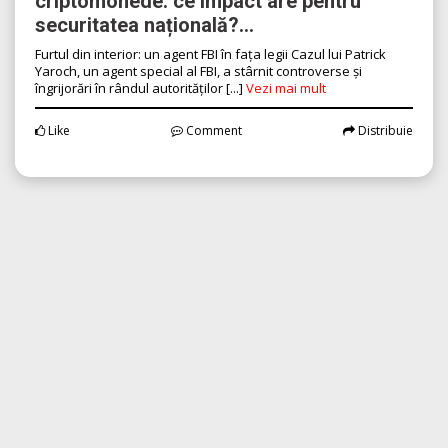
criptomonede: ce impact are pentru
securitatea națională?...
Furtul din interior: un agent FBI în fața legii Cazul lui Patrick
Yaroch, un agent special al FBI, a stârnit controverse și
îngrijorări în rândul autorităților [...]
Vezi mai mult
Like
Comment
Distribuie