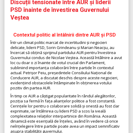
Discuții tensionate între AUR și liderii
PSD înainte de învestirea Guvernului
Veștea
Contextul politic al întâlnirii dintre AUR și PSD
Într-un climat politic marcat de incertitudini și negocieri
delicate, liderii PSD, Sorin Grindeanu și Marian Neacșu, au
încercat să obțină sprijinul partidului AUR pentru învestirea
Guvernului condus de Nicolae Veștea. Această întâlnire a avut
loc cu doar o zi înainte de votul crucial din Parlament,
subliniind importanța colaborării între partide în contextul
actual. Petrișor Peiu, președintele Consiliului Național de
Conducere AUR, a discutat deschis despre aceste negocieri,
evidențiind obstacolele întâmpinate în obținerea votului
pozitiv din partea AUR.
În timp ce AUR a câștigat popularitate în rândul alegătorilor,
poziția sa fermă în fața alianțelor politice a fost constantă.
Cerințele lor pentru o colaborare solidă și onestă au fost clar
exprimate, iar întâlnirea cu liderii PSD a scos la iveală
complexitatea relațiilor interpartinice din România. Această
dinamică este esențială de înțeles, având în vedere că orice
neînțelegere între partide poate avea un impact semnificativ
asupra stabilității guvernului.