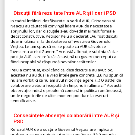
Discuții fără rezultate între AUR și liderii PSD
În cadrul întâlnirii desfășurate la sediul AUR, Grindeanu și
Neacșu au căutat să convingă liderii AUR de necesitatea
sprijinului lor, dar discuțiile s-au dovedit mai mult formale
decât constructive. Petrișor Peiu a declarat: „Au fost discuții
doar în ultima zi, la dezbaterea și învestirea Guvernului
Veștea. Le-am spus că nu se poate ca AUR să voteze
învestirea acelui Guvern.” Această afirmație subliniază clar
poziția AUR, care refuză să susțină un guvern perceput ca
fiind incapabil să răspundă nevoilor cetățenilor.
Peiu a continuat, explicând că, deși discuțiile au avut loc,
acestea nu au dus la vreo înțelegere concretă: „Eu nu spun că
nu am vorbit, ci că nu am avut nicio înțelegere. (...) O astfel de
colaborare trebuia începută din timp, nu în ultima zi.” Această
observație indică o problemă comună în politica românească,
unde negocierile de ultim moment pot duce la eșecuri
semnificative.
Consecințele absenței colaborării între AUR și
PSD
Refuzul AUR de a susține Guvernul Veștea are implicații
profunde asupra peisajului politic românesc. Fără voturile