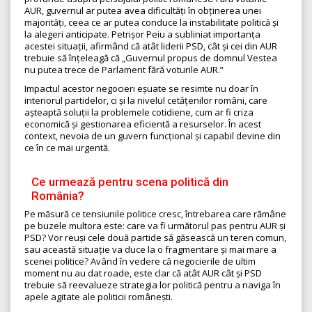
AUR, guvernul ar putea avea dificultăți în obținerea unei
majorități, ceea ce ar putea conduce la instabilitate politică și
la alegeri anticipate. Petrișor Peiu a subliniat importanța
acestei situații, afirmând că atât liderii PSD, cât și cei din AUR
trebuie să înțeleagă că „Guvernul propus de domnul Vestea
nu putea trece de Parlament fără voturile AUR.”
Impactul acestor negocieri eșuate se resimte nu doar în
interiorul partidelor, ci și la nivelul cetățenilor români, care
așteaptă soluții la problemele cotidiene, cum ar fi criza
economică și gestionarea eficientă a resurselor. În acest
context, nevoia de un guvern funcțional și capabil devine din
ce în ce mai urgentă.
Ce urmează pentru scena politică din
România?
Pe măsură ce tensiunile politice cresc, întrebarea care rămâne
pe buzele multora este: care va fi următorul pas pentru AUR și
PSD? Vor reuși cele două partide să găsească un teren comun,
sau această situație va duce la o fragmentare și mai mare a
scenei politice? Având în vedere că negocierile de ultim
moment nu au dat roade, este clar că atât AUR cât și PSD
trebuie să reevalueze strategia lor politică pentru a naviga în
apele agitate ale politicii românești.