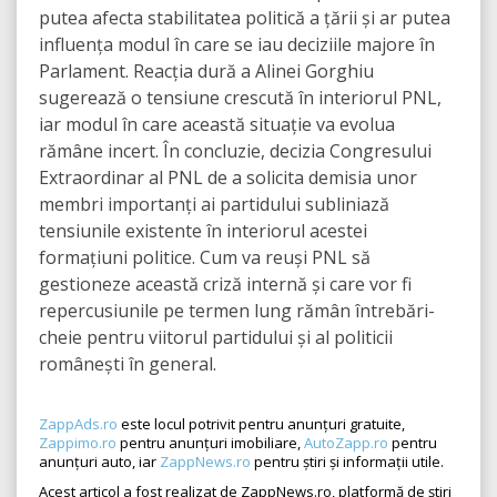
putea afecta stabilitatea politică a țării și ar putea
influența modul în care se iau deciziile majore în
Parlament. Reacția dură a Alinei Gorghiu
sugerează o tensiune crescută în interiorul PNL,
iar modul în care această situație va evolua
rămâne incert. În concluzie, decizia Congresului
Extraordinar al PNL de a solicita demisia unor
membri importanți ai partidului subliniază
tensiunile existente în interiorul acestei
formațiuni politice. Cum va reuși PNL să
gestioneze această criză internă și care vor fi
repercusiunile pe termen lung rămân întrebări-
cheie pentru viitorul partidului și al politicii
românești în general.
ZappAds.ro
este locul potrivit pentru anunțuri gratuite,
Zappimo.ro
pentru anunțuri imobiliare,
AutoZapp.ro
pentru
anunțuri auto, iar
ZappNews.ro
pentru știri și informații utile.
Acest articol a fost realizat de ZappNews.ro, platformă de știri