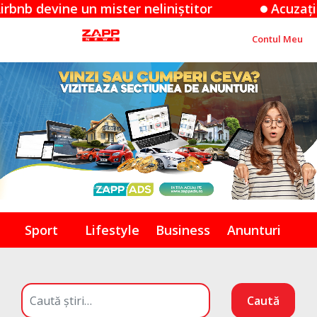
ne un mister neliniștitor
Acuzațiile Apple 
Contul Meu
Sport
Lifestyle
Business
Anunturi
Caută