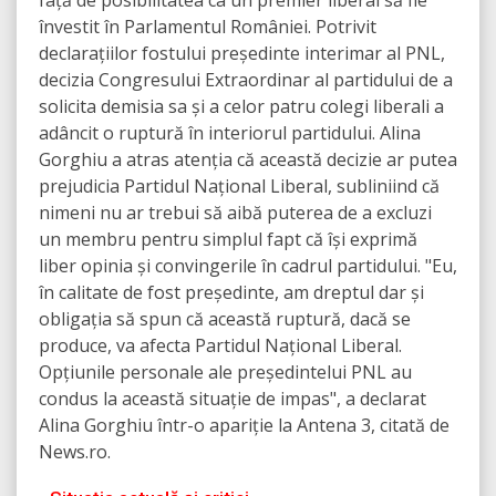
față de posibilitatea ca un premier liberal să fie
învestit în Parlamentul României. Potrivit
declarațiilor fostului președinte interimar al PNL,
decizia Congresului Extraordinar al partidului de a
solicita demisia sa și a celor patru colegi liberali a
adâncit o ruptură în interiorul partidului. Alina
Gorghiu a atras atenția că această decizie ar putea
prejudicia Partidul Național Liberal, subliniind că
nimeni nu ar trebui să aibă puterea de a excluzi
un membru pentru simplul fapt că își exprimă
liber opinia și convingerile în cadrul partidului. "Eu,
în calitate de fost președinte, am dreptul dar și
obligația să spun că această ruptură, dacă se
produce, va afecta Partidul Național Liberal.
Opțiunile personale ale președintelui PNL au
condus la această situație de impas", a declarat
Alina Gorghiu într-o apariție la Antena 3, citată de
News.ro.