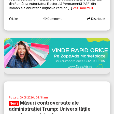
Posted:
09.08.2026 , 04:51 am
Cetățenii UE din România
News
beneficiază de simplificări în procesul
electoral...
Facilitarea înscrierii cetățenilor europeni pe listele electorale
din România Autoritatea Electorală Permanentă (AEP) din
România a anunțat o inițiativă care pr [...]
Vezi mai mult
Like
Comment
Distribuie