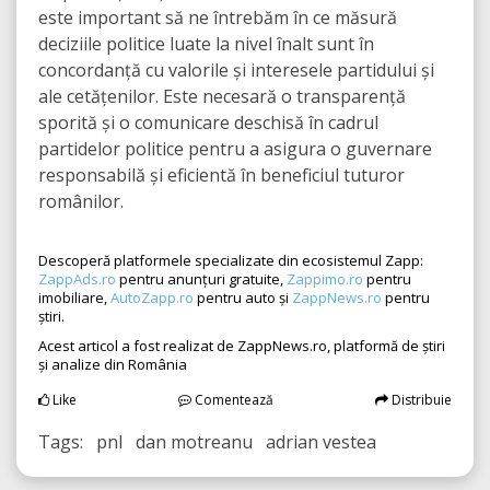
este important să ne întrebăm în ce măsură
deciziile politice luate la nivel înalt sunt în
concordanță cu valorile și interesele partidului și
ale cetățenilor. Este necesară o transparență
sporită și o comunicare deschisă în cadrul
partidelor politice pentru a asigura o guvernare
responsabilă și eficientă în beneficiul tuturor
românilor.
Descoperă platformele specializate din ecosistemul Zapp:
ZappAds.ro
pentru anunțuri gratuite,
Zappimo.ro
pentru
imobiliare,
AutoZapp.ro
pentru auto și
ZappNews.ro
pentru
știri.
Acest articol a fost realizat de ZappNews.ro, platformă de știri
și analize din România
Like
Comentează
Distribuie
Tags: pnl dan motreanu adrian vestea