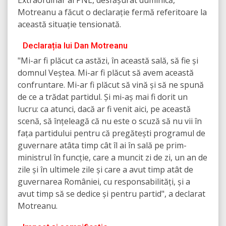
Extraordinar al PNL, desfășurat duminică,
Motreanu a făcut o declarație fermă referitoare la
această situație tensionată.
Declarația lui Dan Motreanu
"Mi-ar fi plăcut ca astăzi, în această sală, să fie și
domnul Veștea. Mi-ar fi plăcut să avem această
confruntare. Mi-ar fi plăcut să vină și să ne spună
de ce a trădat partidul. Și mi-aș mai fi dorit un
lucru: ca atunci, dacă ar fi venit aici, pe această
scenă, să înțeleagă că nu este o scuză să nu vii în
fața partidului pentru că pregătești programul de
guvernare atâta timp cât îl ai în sală pe prim-
ministrul în funcție, care a muncit zi de zi, un an de
zile și în ultimele zile și care a avut timp atât de
guvernarea României, cu responsabilități, și a
avut timp să se dedice și pentru partid", a declarat
Motreanu.