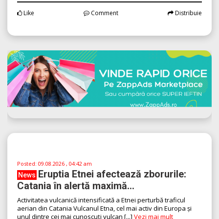
Posted:
09.08.2026 , 04:45 am
Ilie Bolojan: PNL ar susține un
News
Guvern tehnocrat cu condiții stricte...
Contextul politic actual și nevoia de stabilitate în România
România se află într-o perioadă de incertitudine politică, în
care provocările economice și sociale [...]
Vezi mai mult
Like
Comment
Distribuie