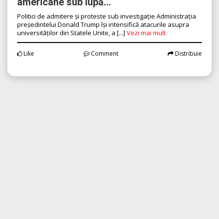
Posted:
09.08.2026 , 04:48 am
Măsuri controversate ale
News
administrației Trump: Universitățile
americane sub lupă...
Politici de admitere și proteste sub investigație Administrația
președintelui Donald Trump își intensifică atacurile asupra
universităților din Statele Unite, a [...]
Vezi mai mult
Like
Comment
Distribuie