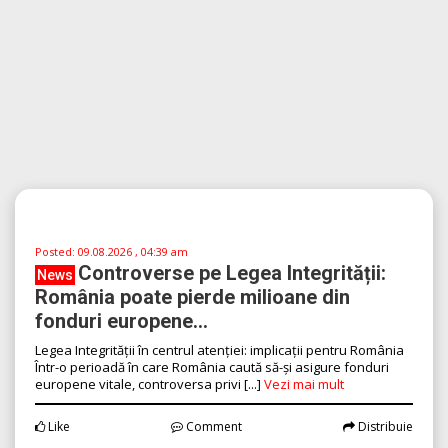
Eruptia Etnei afectează zborurile:
News
Catania în alertă maximă...
Activitatea vulcanică intensificată a Etnei perturbă traficul
aerian din Catania Vulcanul Etna, cel mai activ din Europa și
unul dintre cei mai cunoscuți vulcan [...]
Vezi mai mult
Like
Comment
Distribuie