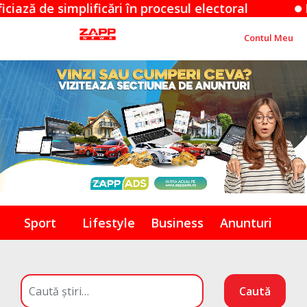
cări în procesul electoral
Măsuri controver
Contul Meu
Sport
Lifestyle
Business
Anunturi
Caută