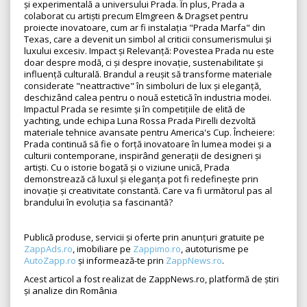
și experimentală a universului Prada. În plus, Prada a
colaborat cu artiști precum Elmgreen & Dragset pentru
proiecte inovatoare, cum ar fi instalația "Prada Marfa" din
Texas, care a devenit un simbol al criticii consumerismului și
luxului excesiv. Impact și Relevanță: Povestea Prada nu este
doar despre modă, ci și despre inovație, sustenabilitate și
influență culturală. Brandul a reușit să transforme materiale
considerate "neattractive" în simboluri de lux și eleganță,
deschizând calea pentru o nouă estetică în industria modei.
Impactul Prada se resimte și în competițiile de elită de
yachting, unde echipa Luna Rossa Prada Pirelli dezvoltă
materiale tehnice avansate pentru America's Cup. Încheiere:
Prada continuă să fie o forță inovatoare în lumea modei și a
culturii contemporane, inspirând generații de designeri și
artiști. Cu o istorie bogată și o viziune unică, Prada
demonstrează că luxul și eleganța pot fi redefinește prin
inovație și creativitate constantă. Care va fi următorul pas al
brandului în evoluția sa fascinantă?
Publică produse, servicii și oferte prin anunțuri gratuite pe
ZappAds.ro
, imobiliare pe
Zappimo.ro
, autoturisme pe
AutoZapp.ro
și informează-te prin
ZappNews.ro
.
Acest articol a fost realizat de ZappNews.ro, platformă de știri
și analize din România