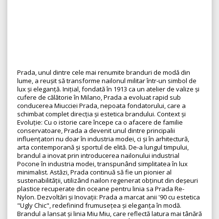
Prada, unul dintre cele mai renumite branduri de modă din
lume, a reușit să transforme nailonul militar într-un simbol de
lux și eleganță. Inițial, fondată în 1913 ca un atelier de valize și
cufere de călătorie în Milano, Prada a evoluat rapid sub
conducerea Miucciei Prada, nepoata fondatorului, care a
schimbat complet direcția și estetica brandului. Context și
Evoluție: Cu o istorie care începe ca o afacere de familie
conservatoare, Prada a devenit unul dintre principalii
influențatori nu doar în industria modei, ci și în arhitectură,
arta contemporană și sportul de elită. De-a lungul timpului,
brandul a inovat prin introducerea nailonului industrial
Pocone în industria modei, transpunând simplitatea în lux
minimalist. Astăzi, Prada continuă să fie un pionier al
sustenabilității, utilizând nailon regenerat obținut din deșeuri
plastice recuperate din oceane pentru linia sa Prada Re-
Nylon. Dezvoltări și Inovații: Prada a marcat anii '90 cu estetica
"Ugly Chic", redefinind frumusețea și eleganța în modă.
Brandul a lansat și linia Miu Miu, care reflectă latura mai tânără