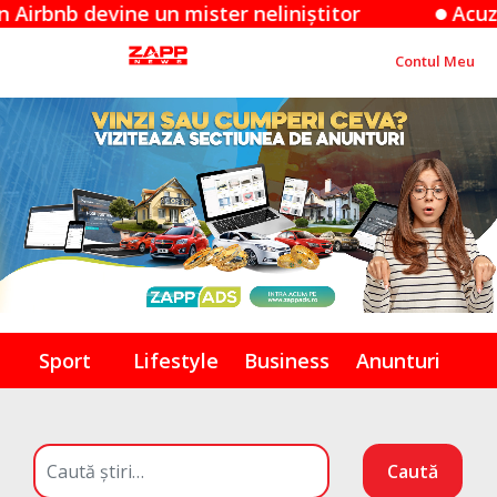
 devine un mister neliniștitor
Acuzațiile A
Contul Meu
Sport
Lifestyle
Business
Anunturi
Caută