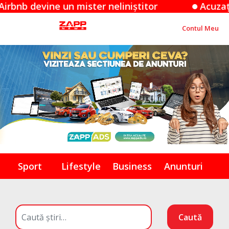
vine un mister neliniștitor
Acuzațiile Appl
Contul Meu
Sport
Lifestyle
Business
Anunturi
Caută