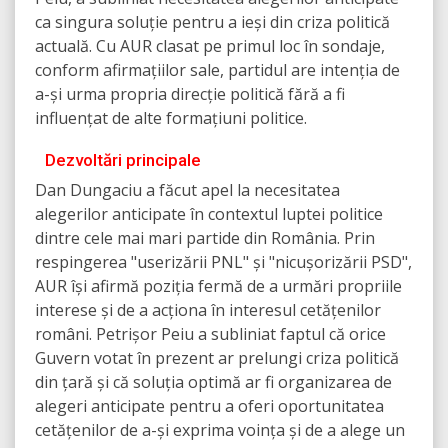
ca singura soluție pentru a ieși din criza politică
actuală. Cu AUR clasat pe primul loc în sondaje,
conform afirmațiilor sale, partidul are intenția de
a-și urma propria direcție politică fără a fi
influențat de alte formațiuni politice.
Dezvoltări principale
Dan Dungaciu a făcut apel la necesitatea
alegerilor anticipate în contextul luptei politice
dintre cele mai mari partide din România. Prin
respingerea "userizării PNL" și "nicușorizării PSD",
AUR își afirmă poziția fermă de a urmări propriile
interese și de a acționa în interesul cetățenilor
români. Petrișor Peiu a subliniat faptul că orice
Guvern votat în prezent ar prelungi criza politică
din țară și că soluția optimă ar fi organizarea de
alegeri anticipate pentru a oferi oportunitatea
cetățenilor de a-și exprima voința și de a alege un