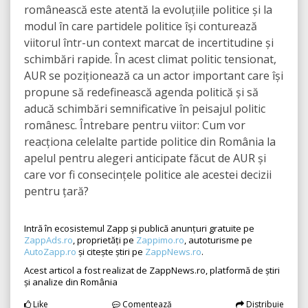
românească este atentă la evoluțiile politice și la
modul în care partidele politice își conturează
viitorul într-un context marcat de incertitudine și
schimbări rapide. În acest climat politic tensionat,
AUR se poziționează ca un actor important care își
propune să redefinească agenda politică și să
aducă schimbări semnificative în peisajul politic
românesc. Întrebare pentru viitor: Cum vor
reacționa celelalte partide politice din România la
apelul pentru alegeri anticipate făcut de AUR și
care vor fi consecințele politice ale acestei decizii
pentru țară?
Intră în ecosistemul Zapp și publică anunțuri gratuite pe
ZappAds.ro
, proprietăți pe
Zappimo.ro
, autoturisme pe
AutoZapp.ro
și citește știri pe
ZappNews.ro
.
Acest articol a fost realizat de ZappNews.ro, platformă de știri
și analize din România
Like
Comentează
Distribuie