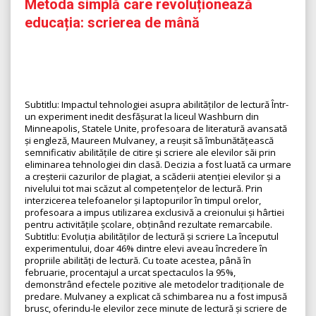
Metoda simplă care revoluționează
educația: scrierea de mână
Subtitlu: Impactul tehnologiei asupra abilităților de lectură Într-
un experiment inedit desfășurat la liceul Washburn din
Minneapolis, Statele Unite, profesoara de literatură avansată
și engleză, Maureen Mulvaney, a reușit să îmbunătățească
semnificativ abilitățile de citire și scriere ale elevilor săi prin
eliminarea tehnologiei din clasă. Decizia a fost luată ca urmare
a creșterii cazurilor de plagiat, a scăderii atenției elevilor și a
nivelului tot mai scăzut al competențelor de lectură. Prin
interzicerea telefoanelor și laptopurilor în timpul orelor,
profesoara a impus utilizarea exclusivă a creionului și hârtiei
pentru activitățile școlare, obținând rezultate remarcabile.
Subtitlu: Evoluția abilităților de lectură și scriere La începutul
experimentului, doar 46% dintre elevi aveau încredere în
propriile abilități de lectură. Cu toate acestea, până în
februarie, procentajul a urcat spectaculos la 95%,
demonstrând efectele pozitive ale metodelor tradiționale de
predare. Mulvaney a explicat că schimbarea nu a fost impusă
brusc, oferindu-le elevilor zece minute de lectură și scriere de