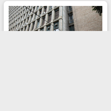
Posted:
09.08.2026 , 09:43 am
e-Terra: Aplicația de cadastru în
Business
etapa finală de testare după atac
cibernetic...
Progrese în testarea aplicației e-Terra pentru cadastru După o
serie de dificultăți tehnice majore, aplicația e-Terra, destinată
cadastrului și cărții funciare, [...]
Vezi mai mult
Like
Comment
Distribuie