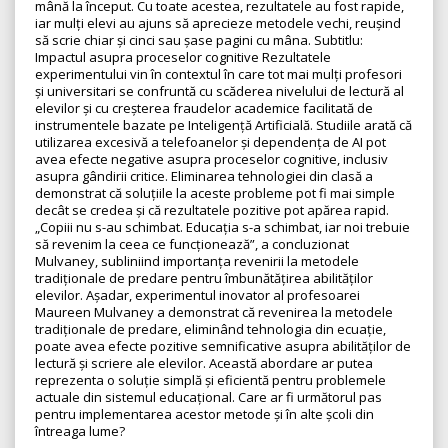
mână la început. Cu toate acestea, rezultatele au fost rapide,
iar mulți elevi au ajuns să aprecieze metodele vechi, reușind
să scrie chiar și cinci sau șase pagini cu mâna. Subtitlu:
Impactul asupra proceselor cognitive Rezultatele
experimentului vin în contextul în care tot mai mulți profesori
și universitari se confruntă cu scăderea nivelului de lectură al
elevilor și cu creșterea fraudelor academice facilitată de
instrumentele bazate pe Inteligență Artificială. Studiile arată că
utilizarea excesivă a telefoanelor și dependența de AI pot
avea efecte negative asupra proceselor cognitive, inclusiv
asupra gândirii critice. Eliminarea tehnologiei din clasă a
demonstrat că soluțiile la aceste probleme pot fi mai simple
decât se credea și că rezultatele pozitive pot apărea rapid.
„Copiii nu s-au schimbat. Educația s-a schimbat, iar noi trebuie
să revenim la ceea ce funcționează”, a concluzionat
Mulvaney, subliniind importanța revenirii la metodele
tradiționale de predare pentru îmbunătățirea abilităților
elevilor. Așadar, experimentul inovator al profesoarei
Maureen Mulvaney a demonstrat că revenirea la metodele
tradiționale de predare, eliminând tehnologia din ecuație,
poate avea efecte pozitive semnificative asupra abilităților de
lectură și scriere ale elevilor. Această abordare ar putea
reprezenta o soluție simplă și eficientă pentru problemele
actuale din sistemul educațional. Care ar fi următorul pas
pentru implementarea acestor metode și în alte școli din
întreaga lume?