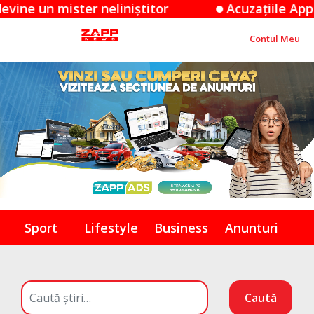
er neliniștitor
Acuzațiile Apple împotriva 
Contul Meu
Sport
Lifestyle
Business
Anunturi
Caută