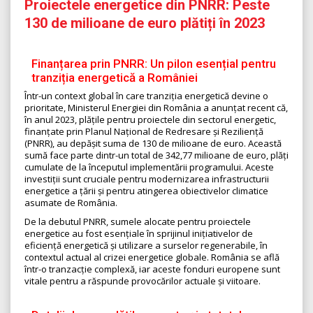
Proiectele energetice din PNRR: Peste
130 de milioane de euro plătiți în 2023
Finanțarea prin PNRR: Un pilon esențial pentru
tranziția energetică a României
Într-un context global în care tranziția energetică devine o
prioritate, Ministerul Energiei din România a anunțat recent că,
în anul 2023, plățile pentru proiectele din sectorul energetic,
finanțate prin Planul Național de Redresare și Reziliență
(PNRR), au depășit suma de 130 de milioane de euro. Această
sumă face parte dintr-un total de 342,77 milioane de euro, plăți
cumulate de la începutul implementării programului. Aceste
investiții sunt cruciale pentru modernizarea infrastructurii
energetice a țării și pentru atingerea obiectivelor climatice
asumate de România.
De la debutul PNRR, sumele alocate pentru proiectele
energetice au fost esențiale în sprijinul inițiativelor de
eficiență energetică și utilizare a surselor regenerabile, în
contextul actual al crizei energetice globale. România se află
într-o tranzacție complexă, iar aceste fonduri europene sunt
vitale pentru a răspunde provocărilor actuale și viitoare.