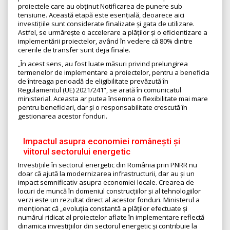
proiectele care au obținut Notificarea de punere sub
tensiune. Această etapă este esențială, deoarece aici
investițiile sunt considerate finalizate și gata de utilizare.
Astfel, se urmărește o accelerare a plăților și o eficientizare a
implementării proiectelor, având în vedere că 80% dintre
cererile de transfer sunt deja finale.
„În acest sens, au fost luate măsuri privind prelungirea
termenelor de implementare a proiectelor, pentru a beneficia
de întreaga perioadă de eligibilitate prevăzută în
Regulamentul (UE) 2021/241”, se arată în comunicatul
ministerial. Aceasta ar putea însemna o flexibilitate mai mare
pentru beneficiari, dar și o responsabilitate crescută în
gestionarea acestor fonduri.
Impactul asupra economiei românești și
viitorul sectorului energetic
Investițiile în sectorul energetic din România prin PNRR nu
doar că ajută la modernizarea infrastructurii, dar au și un
impact semnificativ asupra economiei locale. Crearea de
locuri de muncă în domeniul construcțiilor și al tehnologiilor
verzi este un rezultat direct al acestor fonduri. Ministerul a
menționat că „evoluția constantă a plăților efectuate și
numărul ridicat al proiectelor aflate în implementare reflectă
dinamica investițiilor din sectorul energetic și contribuie la