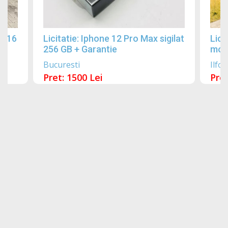
2016
Licitatie: Iphone 12 Pro Max sigilat
Lici
256 GB + Garantie
mobi
Bucuresti
Ilfov
Pret: 1500 Lei
Pret