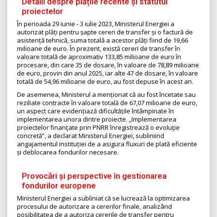
Detalii despre plățile recente și statutul
proiectelor
În perioada 29 iunie - 3 iulie 2023, Ministerul Energiei a
autorizat plăți pentru șapte cereri de transfer și o factură de
asistență tehnică, suma totală a acestor plăți fiind de 19,66
milioane de euro. În prezent, există cereri de transfer în
valoare totală de aproximativ 133,85 milioane de euro în
procesare, din care 35 de dosare, în valoare de 78,89 milioane
de euro, provin din anul 2025, iar alte 47 de dosare, în valoare
totală de 54,96 milioane de euro, au fost depuse în acest an.
De asemenea, Ministerul a menționat că au fost încetate sau
reziliate contracte în valoare totală de 67,07 milioane de euro,
un aspect care evidențiază dificultățile întâmpinate în
implementarea unora dintre proiecte. „Implementarea
proiectelor finanţate prin PNRR înregistrează o evoluţie
concretă”, a declarat Ministerul Energiei, subliniind
angajamentul instituției de a asigura fluxuri de plată eficiente
și deblocarea fondurilor necesare.
Provocări și perspective în gestionarea
fondurilor europene
Ministerul Energiei a subliniat că se lucrează la optimizarea
procesului de autorizare a cererilor finale, analizând
posibilitatea de a autoriza cererile de transfer pentru