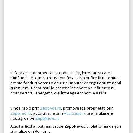
În fața acestor provocări și oportunități, întrebarea care
rămâne este: cum va reuși România să valorifice la maximum
aceste fonduri pentru a asigura un viitor energetic sustenabil
și rezilient? Răspunsul la această întrebare va influența nu
doar sectorul energetic, ci și întreaga economie a țării.
Vinde rapid prin
ZappAds.ro
, promovează proprietăți prin
Zappimo.ro
, autoturisme prin
AutoZapp.ro
și află ultimele
noutăți de pe
ZappNews.ro
.
Acest articol a fost realizat de ZappNews.ro, platformă de știri
și analize din România