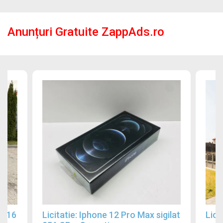
Anunțuri Gratuite ZappAds.ro
2016
Licitatie: Iphone 12 Pro Max sigilat
Lici