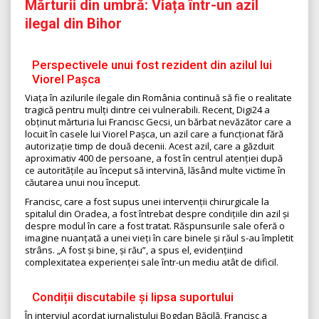
Mărturii din umbră: Viața într-un azil
ilegal din Bihor
Perspectivele unui fost rezident din azilul lui
Viorel Pașca
Viața în azilurile ilegale din România continuă să fie o realitate
tragică pentru mulți dintre cei vulnerabili. Recent, Digi24 a
obținut mărturia lui Francisc Gecsi, un bărbat nevăzător care a
locuit în casele lui Viorel Pașca, un azil care a funcționat fără
autorizație timp de două decenii. Acest azil, care a găzduit
aproximativ 400 de persoane, a fost în centrul atenției după
ce autoritățile au început să intervină, lăsând multe victime în
căutarea unui nou început.
Francisc, care a fost supus unei intervenții chirurgicale la
spitalul din Oradea, a fost întrebat despre condițiile din azil și
despre modul în care a fost tratat. Răspunsurile sale oferă o
imagine nuanțată a unei vieți în care binele și răul s-au împletit
strâns. „A fost și bine, și rău”, a spus el, evidențiind
complexitatea experienței sale într-un mediu atât de dificil.
Condiții discutabile și lipsa suportului
În interviul acordat jurnalistului Bogdan Băcilă, Francisc a