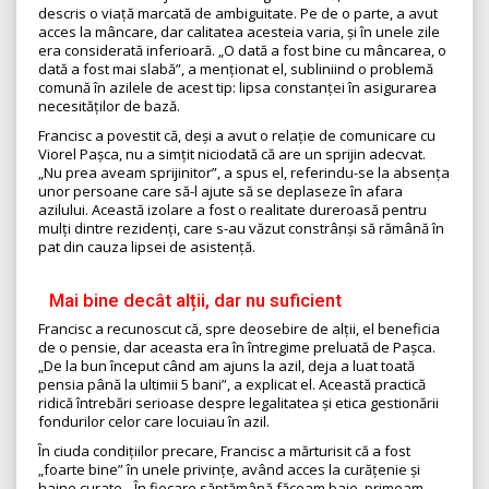
descris o viață marcată de ambiguitate. Pe de o parte, a avut
acces la mâncare, dar calitatea acesteia varia, și în unele zile
era considerată inferioară. „O dată a fost bine cu mâncarea, o
dată a fost mai slabă”, a menționat el, subliniind o problemă
comună în azilele de acest tip: lipsa constanței în asigurarea
necesităților de bază.
Francisc a povestit că, deși a avut o relație de comunicare cu
Viorel Pașca, nu a simțit niciodată că are un sprijin adecvat.
„Nu prea aveam sprijinitor”, a spus el, referindu-se la absența
unor persoane care să-l ajute să se deplaseze în afara
azilului. Această izolare a fost o realitate dureroasă pentru
mulți dintre rezidenți, care s-au văzut constrânși să rămână în
pat din cauza lipsei de asistență.
Mai bine decât alții, dar nu suficient
Francisc a recunoscut că, spre deosebire de alții, el beneficia
de o pensie, dar aceasta era în întregime preluată de Pașca.
„De la bun început când am ajuns la azil, deja a luat toată
pensia până la ultimii 5 bani”, a explicat el. Această practică
ridică întrebări serioase despre legalitatea și etica gestionării
fondurilor celor care locuiau în azil.
În ciuda condițiilor precare, Francisc a mărturisit că a fost
„foarte bine” în unele privințe, având acces la curățenie și
haine curate. „În fiecare săptămână făceam baie, primeam