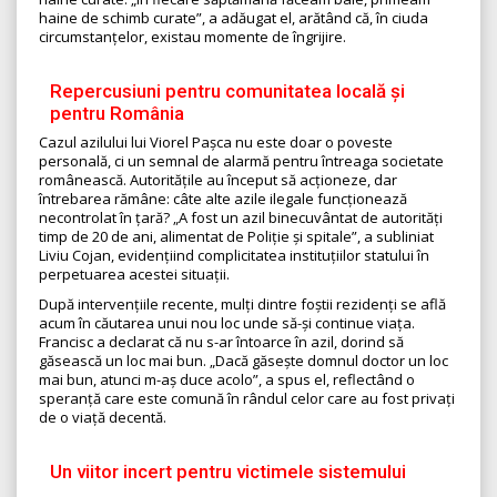
haine de schimb curate”, a adăugat el, arătând că, în ciuda
circumstanțelor, existau momente de îngrijire.
Repercusiuni pentru comunitatea locală și
pentru România
Cazul azilului lui Viorel Pașca nu este doar o poveste
personală, ci un semnal de alarmă pentru întreaga societate
românească. Autoritățile au început să acționeze, dar
întrebarea rămâne: câte alte azile ilegale funcționează
necontrolat în țară? „A fost un azil binecuvântat de autorități
timp de 20 de ani, alimentat de Poliție și spitale”, a subliniat
Liviu Cojan, evidențiind complicitatea instituțiilor statului în
perpetuarea acestei situații.
După intervențiile recente, mulți dintre foștii rezidenți se află
acum în căutarea unui nou loc unde să-și continue viața.
Francisc a declarat că nu s-ar întoarce în azil, dorind să
găsească un loc mai bun. „Dacă găsește domnul doctor un loc
mai bun, atunci m-aș duce acolo”, a spus el, reflectând o
speranță care este comună în rândul celor care au fost privați
de o viață decentă.
Un viitor incert pentru victimele sistemului