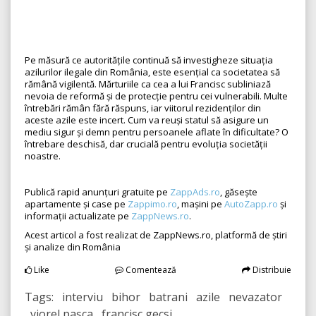
Pe măsură ce autoritățile continuă să investigheze situația
azilurilor ilegale din România, este esențial ca societatea să
rămână vigilentă. Mărturiile ca cea a lui Francisc subliniază
nevoia de reformă și de protecție pentru cei vulnerabili. Multe
întrebări rămân fără răspuns, iar viitorul rezidenților din
aceste azile este incert. Cum va reuși statul să asigure un
mediu sigur și demn pentru persoanele aflate în dificultate? O
întrebare deschisă, dar crucială pentru evoluția societății
noastre.
Publică rapid anunțuri gratuite pe
ZappAds.ro
, găsește
apartamente și case pe
Zappimo.ro
, mașini pe
AutoZapp.ro
și
informații actualizate pe
ZappNews.ro
.
Acest articol a fost realizat de ZappNews.ro, platformă de știri
și analize din România
Like
Comentează
Distribuie
Tags: interviu bihor batrani azile nevazator
viorel pașca francisc gecsi