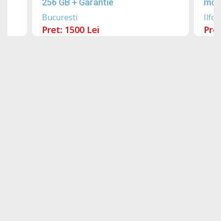
256 GB + Garantie
mobi
Bucuresti
Ilfov
Pret: 1500 Lei
Pret