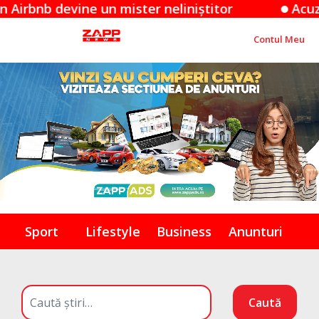
devine un mister neliniștitor
Acuzațiile Ap
Contul Meu
Sport
Lifestyle
Business
Anunturi
Caută