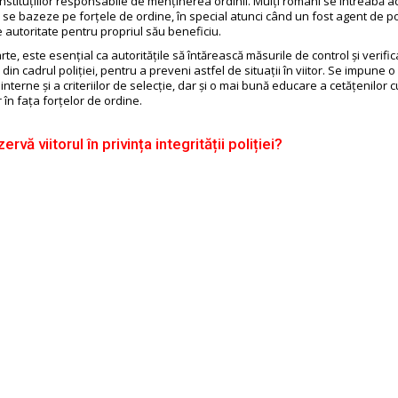
instituțiilor responsabile de menținerea ordinii. Mulți români se întreabă 
 se bazeze pe forțele de ordine, în special atunci când un fost agent de po
autoritate pentru propriul său beneficiu.
rte, este esențial ca autoritățile să întărească măsurile de control și verifi
din cadrul poliției, pentru a preveni astfel de situații în viitor. Se impune o
interne și a criteriilor de selecție, dar și o mai bună educare a cetățenilor cu
r în fața forțelor de ordine.
ervă viitorul în privința integrității poliției?