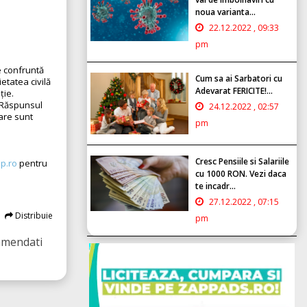
noua varianta...
22.12.2022 , 09:33
pm
e confruntă
Cum sa ai Sarbatori cu
ietatea civilă
Adevarat FERICITE!...
ție.
 Răspunsul
24.12.2022 , 02:57
care sunt
pm
Cresc Pensiile si Salariile
p.ro
pentru
cu 1000 RON. Vezi daca
te incadr...
27.12.2022 , 07:15
Distribuie
pm
amendati