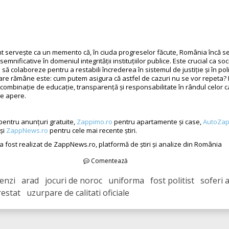
nt servește ca un memento că, în ciuda progreselor făcute, România încă s
semnificative în domeniul integrității instituțiilor publice. Este crucial ca soc
le să colaboreze pentru a restabili încrederea în sistemul de justiție și în poli
are rămâne este: cum putem asigura că astfel de cazuri nu se vor repeta?
o combinație de educație, transparență și responsabilitate în rândul celor 
e apere.
pentru anunțuri gratuite,
Zappimo.ro
pentru apartamente și case,
AutoZap
și
ZappNews.ro
pentru cele mai recente știri.
 a fost realizat de ZappNews.ro, platformă de știri și analize din România
Comentează
nzi arad jocuri de noroc uniforma fost politist soferi 
stat uzurpare de calitati oficiale