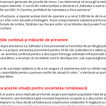
inanciare generate de jocurile de noroc, l-au determinat să recurgă la met
coperi datoriile. O sursă din cadrul poliției a declarat că „bărbatul a ieșit l
feri pe DN1, în Oșorhei, profitând de naivitatea și frica acestora.”
fracțiune, a repetat același mod de operare și a cerut 3.000 de lei de la u
ără a-i oferi vreo dovadă a înțelegerii. Acest comportament subminează încr
 forțele de ordine, făcându-l pe fiecare șofer să se întrebe dacă poate fi vi
rocherii.
țiile continuă și măsurile de prevenire
p după arestarea sa, bărbatul a fost prezentat la Parchetul de pe lângă Jud
 s-a propus arestarea preventivă pentru 30 de zile. Judecătorul a admis
 iar ancheta continuă pentru a descoperi întreaga activitate infracțională 
țeană Bihor a anunțat că cercetările sunt în desfășurare, sub supravegher
a de a proteja cetățenii și de a ne asigura că asemenea acte nu rămân ne
autoritățile pentru a preveni astfel de situații în viitor,” a declarat un pur
ției Bihor.
ea acestei situații pentru societatea românească
t ar putea avea implicații profunde asupra percepției populației față de po
contextul în care România luptă constant împotriva corupției și a abuzurilor 
âmplare nu face decât să întărească scepticismul cetățenilor în legătură cu e