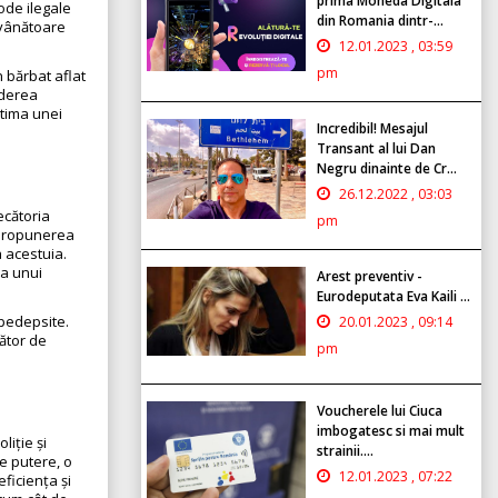
prima Moneda Digitala
ode ilegale
din Romania dintr-...
a vânătoare
12.01.2023 , 03:59
pm
n bărbat aflat
ederea
ctima unei
Incredibil! Mesajul
Transant al lui Dan
Negru dinainte de Cr...
26.12.2022 , 03:03
ecătoria
pm
 propunerea
a acestuia.
ea unui
Arest preventiv -
Eurodeputata Eva Kaili ...
pedepsite.
20.01.2023 , 09:14
tător de
pm
Voucherele lui Ciuca
imbogatesc si mai mult
liție și
strainii....
de putere, o
12.01.2023 , 07:22
ficiența și