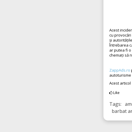
Acest incide
cu provocări 
și autorități
Întrebarea c
ar putea fi 
chemați să n
ZappAds.ro
autoturisme 
Acest articol
Like
Tags: ame
barbat are