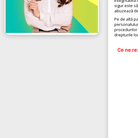
integritatea 
sigur este să
abuzează de 
Pe de altă pa
personalului 
procedurilor 
drepturile lo
Ce ne rez