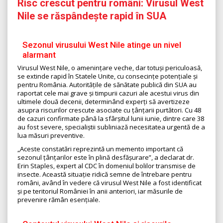
Risc crescut pentru români: Virusul West
Nile se răspândește rapid în SUA
Sezonul virusului West Nile atinge un nivel
alarmant
Virusul West Nile, o amenințare veche, dar totuși periculoasă,
se extinde rapid în Statele Unite, cu consecințe potențiale și
pentru România. Autoritățile de sănătate publică din SUA au
raportat cele mai grave și timpurii cazuri ale acestui virus din
ultimele două decenii, determinând experți să avertizeze
asupra riscurilor crescute asociate cu țânțarii purtători. Cu 48
de cazuri confirmate până la sfârșitul lunii iunie, dintre care 38
au fost severe, specialiștii subliniază necesitatea urgentă de a
lua măsuri preventive.
„Aceste constatări reprezintă un memento important că
sezonul țânțarilor este în plină desfășurare”, a declarat dr.
Erin Staples, expert al CDC în domeniul bolilor transmise de
insecte. Această situație ridică semne de întrebare pentru
români, având în vedere că virusul West Nile a fost identificat
și pe teritoriul României în anii anteriori, iar măsurile de
prevenire rămân esențiale.