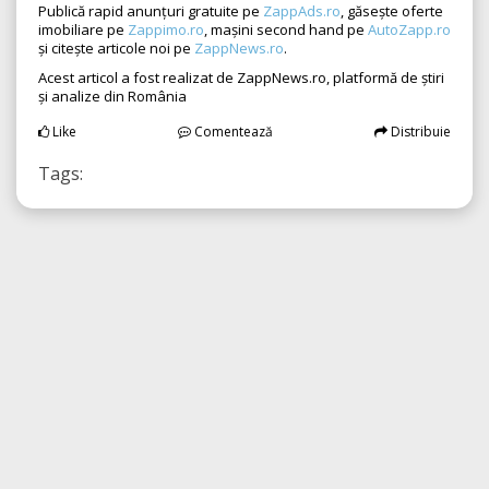
Publică rapid anunțuri gratuite pe
ZappAds.ro
, găsește oferte
imobiliare pe
Zappimo.ro
, mașini second hand pe
AutoZapp.ro
și citește articole noi pe
ZappNews.ro
.
Acest articol a fost realizat de ZappNews.ro, platformă de știri
și analize din România
Like
Comentează
Distribuie
Tags: