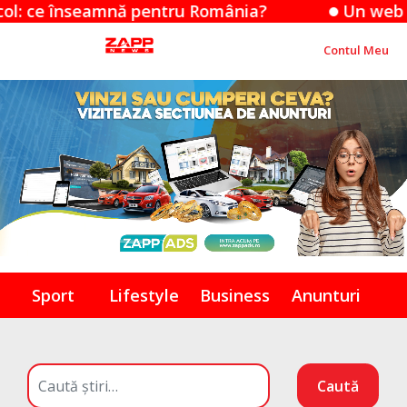
 înseamnă pentru România?
Un web designer 
Contul Meu
Sport
Lifestyle
Business
Anunturi
Caută