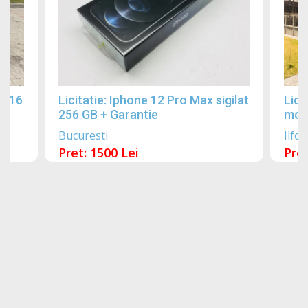
2016
Licitatie: Iphone 12 Pro Max sigilat
Lici
256 GB + Garantie
mobi
Bucuresti
Ilfov
Pret: 1500 Lei
Pret