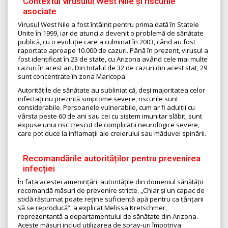
Contextul virusului West Nile și riscurile
asociate
Virusul West Nile a fost întâlnit pentru prima dată în Statele
Unite în 1999, iar de atunci a devenit o problemă de sănătate
publică, cu o evoluție care a culminat în 2003, când au fost
raportate aproape 10.000 de cazuri. Până în prezent, virusul a
fost identificat în 23 de state, cu Arizona având cele mai multe
cazuri în acest an. Din totalul de 32 de cazuri din acest stat, 29
sunt concentrate în zona Maricopa.
Autoritățile de sănătate au subliniat că, deși majoritatea celor
infectați nu prezintă simptome severe, riscurile sunt
considerabile. Persoanele vulnerabile, cum ar fi adulții cu
vârsta peste 60 de ani sau cei cu sistem imunitar slăbit, sunt
expuse unui risc crescut de complicații neurologice severe,
care pot duce la inflamații ale creierului sau măduvei spinării.
Recomandările autorităților pentru prevenirea
infecției
În fața acestei amenințări, autoritățile din domeniul sănătății
recomandă măsuri de prevenire stricte. „Chiar și un capac de
sticlă răsturnat poate reține suficientă apă pentru ca țânțarii
să se reproducă”, a explicat Melissa Kretschmer,
reprezentantă a departamentului de sănătate din Arizona.
Aceste măsuri includ utilizarea de spray-uri împotriva