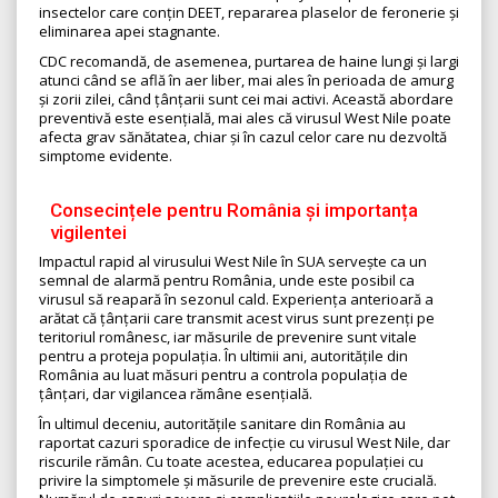
insectelor care conțin DEET, repararea plaselor de feronerie și
eliminarea apei stagnante.
CDC recomandă, de asemenea, purtarea de haine lungi și largi
atunci când se află în aer liber, mai ales în perioada de amurg
și zorii zilei, când țânțarii sunt cei mai activi. Această abordare
preventivă este esențială, mai ales că virusul West Nile poate
afecta grav sănătatea, chiar și în cazul celor care nu dezvoltă
simptome evidente.
Consecințele pentru România și importanța
vigilentei
Impactul rapid al virusului West Nile în SUA servește ca un
semnal de alarmă pentru România, unde este posibil ca
virusul să reapară în sezonul cald. Experiența anterioară a
arătat că țânțarii care transmit acest virus sunt prezenți pe
teritoriul românesc, iar măsurile de prevenire sunt vitale
pentru a proteja populația. În ultimii ani, autoritățile din
România au luat măsuri pentru a controla populația de
țânțari, dar vigilancea rămâne esențială.
În ultimul deceniu, autoritățile sanitare din România au
raportat cazuri sporadice de infecție cu virusul West Nile, dar
riscurile rămân. Cu toate acestea, educarea populației cu
privire la simptomele și măsurile de prevenire este crucială.